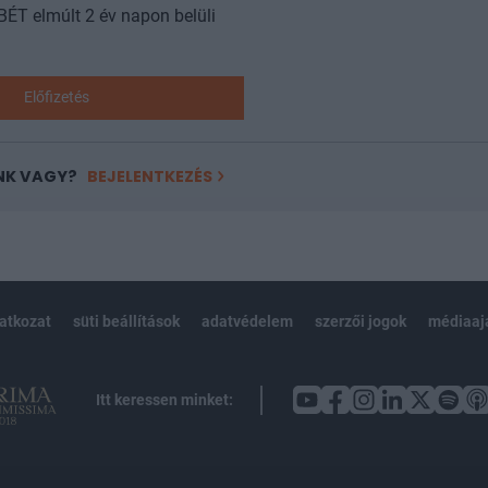
 BÉT elmúlt 2 év napon belüli
Előfizetés
NK VAGY?
BEJELENTKEZÉS
latkozat
süti beállítások
adatvédelem
szerzői jogok
médiaaj
Itt keressen minket: