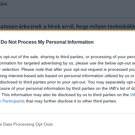
dász
tosan érkeznek a hírek arról, hogy milyen technikákk
vetítésével sikerült eltüntetni az MNB-alapítványok v
 hogy ez a vagyon eleve súlyos jegybanki szereptévesz
-
Do Not Process My Personal Information
kedés révén keletkezett, így az alapítványok történe
to opt-out of the sale, sharing to third parties, or processing of your per
sszerűen határozta meg történetük kezdete. A Matolcsy
formation for targeted advertising by us, please use the below opt-out s
azgatóság ugyanis a Fidesz által kreált Alaptörvénnyel
r selection. Please note that after your opt-out request is processed y
sról szóló törvényt kijátszva, és a maga által készítet
eing interest-based ads based on personal information utilized by us or
ben 245 milliárd forintot kreatív könyveléssel kiszerv
disclosed to third parties prior to your opt-out. You may separately opt-
losure of your personal information by third parties on the IAB’s list of
l. Ezt az összeget – az akkor és a ma is érvényes szab
. This information may also be disclosed by us to third parties on the
IA
csökkentésére kellett volna fordítani. Csak a miniszte
Participants
that may further disclose it to other third parties.
miniszter (a jelenlegi jegybankelnök, Varga Mihály)
g, hogy az összeget mégsem adósságcsökkentésre, ha
rdították. Írásomnak az is időszerűséget ad, hogy az 
l Data Processing Opt Outs
tt létre az MNB-alapítványok körüli visszaélések tiszt