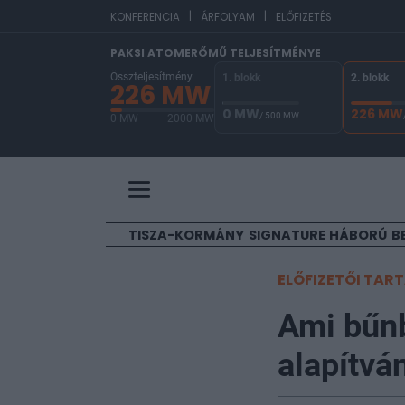
|
|
E
KONFERENCIA
ÁRFOLYAM
ELŐFIZETÉS
PAKSI ATOMERŐMŰ TELJESÍTMÉNYE
Összteljesítmény
1. blokk
2. blokk
226 MW
0 MW
226 MW
/ 500 MW
0 MW
2000 MW
A Paksi Atomerőmű összteljesítménye 226 MW. 
TISZA-KORMÁNY
SIGNATURE
HÁBORÚ
B
ELŐFIZETŐI TAR
Ami bűn
alapítvá