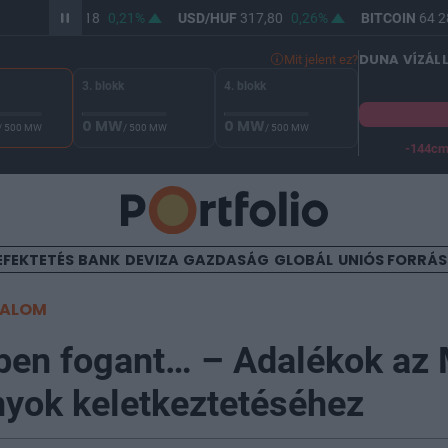
UR/HUF
366,18
0,21%
USD/HUF
317,80
0,26%
BITCOIN
64 28
DUNA VÍZÁL
Mit jelent ez?
3. blokk
4. blokk
0 MW
0 MW
/ 500 MW
/ 500 MW
/ 500 MW
-144c
A Duna vízállása Paksnál -127 cm. A biztonsági határ -144 cm,
EFEKTETÉS
BANK
DEVIZA
GAZDASÁG
GLOBÁL
UNIÓS FORRÁ
TALOM
ben fogant… – Adalékok az
nyok keletkeztetéséhez