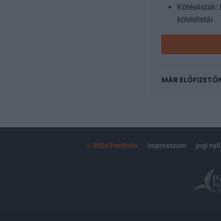
Kötéslisták:
kötéslistái
MÁR ELŐFIZETŐ
© 2026 Portfolio
impresszum
jogi nyi