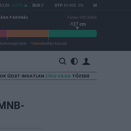
3,86
0,03%
BUX
0
OTP
45 900
0%
MOL
4 692
1,12%
LÁSA PAKSNÁL
Forrás: OVF, HAEA
-127 cm
m
biztonsági határ
-134cm
leállási küszöb
 a leállási küszöb -134 cm.
SOK
ÜZLET
INGATLAN
ZÖLD VILÁG
TŐZSDE
 MNB-