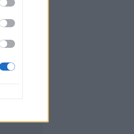
gy a tanulságok
latára, amely
módosítás elvonná
, s azt
 kormány (annak
tások után
ny és mivel néz
kai konferenciájának
izetéses