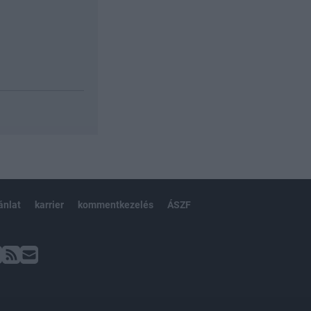
ánlat
karrier
kommentkezelés
ÁSZF