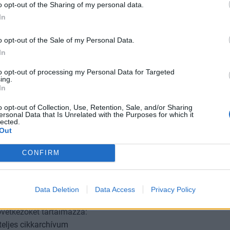
alapítványok eredetével is foglalkoznia kell ahhoz, ho
o opt-out of the Sharing of my personal data.
ot tehessen az érvényes MNB-törvény olyan felülvizsgá
In
élés lehetséges csatornáit. A szerintem legfontosabb 
o opt-out of the Sale of my Personal Data.
ágától a jegybanki eredmény feletti rendelkezés jogát
In
ná az állami tulajdonos képviselőjének, amely lehet a
vagy maga az Országgyűlés.
to opt-out of processing my Personal Data for Targeted
ing.
In
Forum 2026Átalakulóban a magyar gazdaságpolitika, a válasz
tnak meg a körülmények és a célok. Merre tart a magyar kormá
o opt-out of Collection, Use, Retention, Sale, and/or Sharing
ersonal Data that Is Unrelated with the Purposes for which it
 környezetben? Ez lesz a Portfolio idei kiemelt gazdaságpoliti
lected.
.Információ és jelentkezés ...
Out
CONFIRM
ASÓNK!
a portfolio.hu hírarchívumához tartozik, melynek olvasása előf
Data Deletion
Data Access
Privacy Policy
ötött.
övetkezőket tartalmazza:
 teljes cikkarchívum