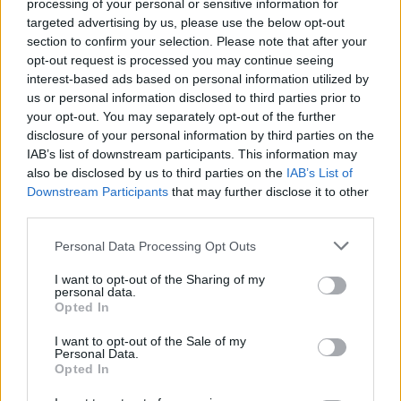
processing of your personal or sensitive information for
targeted advertising by us, please use the below opt-out
section to confirm your selection. Please note that after your
opt-out request is processed you may continue seeing
interest-based ads based on personal information utilized by
us or personal information disclosed to third parties prior to
BEFEKTETÉS
your opt-out. You may separately opt-out of the further
Ami még az állampapírnál is jobb befektetés -
disclosure of your personal information by third parties on the
díjmentes, interaktív, online előadás
IAB’s list of downstream participants. This information may
also be disclosed by us to third parties on the
IAB’s List of
Gyakorlati, hasznos, érthető
Downstream Participants
that may further disclose it to other
third parties.
Personal Data Processing Opt Outs
I want to opt-out of the Sharing of my
personal data.
Opted In
I want to opt-out of the Sale of my
Personal Data.
Opted In