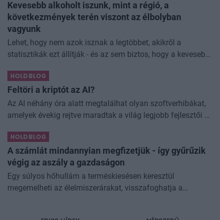
Kevesebb alkoholt iszunk, mint a régió, a
következmények terén viszont az élbolyban
vagyunk
Lehet, hogy nem azok isznak a legtöbbet, akikről a
statisztikák ezt állítják - és az sem biztos, hogy a kevesebb
elfogyasztott alkohol kisebb társadalmi kárral... The post
HOLDBLOG
Kevesebb alkoholt iszunk
Feltöri a kriptót az AI?
Az AI néhány óra alatt megtalálhat olyan szoftverhibákat,
amelyek évekig rejtve maradtak a világ legjobb fejlesztői és
biztonsági szakemberei előtt. A kriptovilágban ennek
HOLDBLOG
különösen nagy...
A számlát mindannyian megfizetjük - így gyűrűzik
végig az aszály a gazdaságon
Egy súlyos hőhullám a terméskiesésen keresztül
megemelheti az élelmiszerárakat, visszafoghatja a
gazdasági növekedést, ronthatja a termelékenységet, sőt
még az állam finanszírozását is m