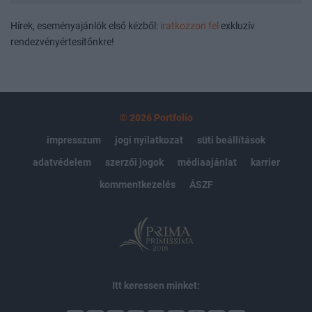
Hírek, eseményajánlók első kézből:
iratkozzon fel
exkluzív
rendezvényértesítőnkre!
© 2026 Portfolio
impresszum
jogi nyilatkozat
süti beállítások
adatvédelem
szerzői jogok
médiaajánlat
karrier
kommentkezelés
ÁSZF
Itt keressen minket: