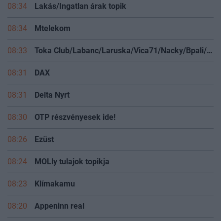
08:34
Lakás/Ingatlan árak topik
08:34
Mtelekom
08:33
Toka Club/Labanc/Laruska/Vica71/Nacky/Bpali/Oldrider/Josefernando/Mcbull/Kawaszabi
08:31
DAX
08:31
Delta Nyrt
08:30
OTP részvényesek ide!
08:26
Ezüst
08:24
MOLly tulajok topikja
08:23
Klímakamu
08:20
Appeninn real