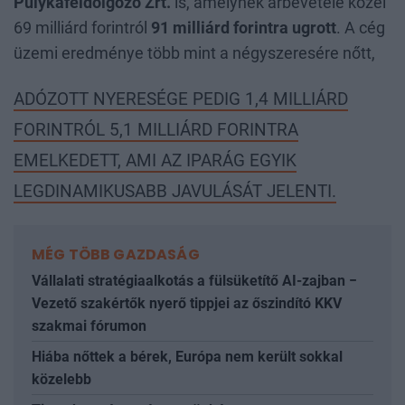
Pulykafeldolgozó Zrt.
is, amelynek árbevétele közel
69 milliárd forintról
91 milliárd forintra ugrott
. A cég
üzemi eredménye több mint a négyszeresére nőtt,
ADÓZOTT NYERESÉGE PEDIG 1,4 MILLIÁRD
FORINTRÓL 5,1 MILLIÁRD FORINTRA
EMELKEDETT, AMI AZ IPARÁG EGYIK
LEGDINAMIKUSABB JAVULÁSÁT JELENTI.
MÉG TÖBB GAZDASÁG
Vállalati stratégiaalkotás a fülsüketítő AI-zajban −
Vezető szakértők nyerő tippjei az őszindító KKV
szakmai fórumon
Hiába nőttek a bérek, Európa nem került sokkal
közelebb