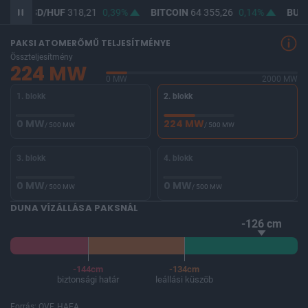
USD/HUF
318,21
0,39%
BITCOIN
64 355,26
0,14%
BUX
147 6
PAKSI ATOMERŐMŰ TELJESÍTMÉNYE
Összteljesítmény
224 MW
0 MW
2000 MW
1. blokk
2. blokk
0 MW
224 MW
/ 500 MW
/ 500 MW
3. blokk
4. blokk
0 MW
0 MW
/ 500 MW
/ 500 MW
DUNA VÍZÁLLÁSA PAKSNÁL
-126 cm
-144cm
-134cm
biztonsági határ
leállási küszöb
Forrás: OVF, HAEA