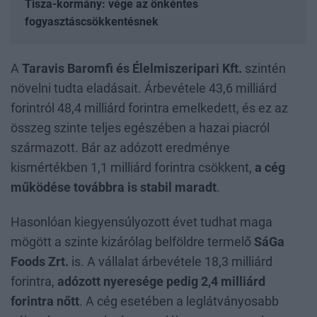
Tisza-kormány: vége az önkéntes
fogyasztáscsökkentésnek
A
Taravis Baromfi és Élelmiszeripari Kft.
szintén
növelni tudta eladásait. Árbevétele 43,6 milliárd
forintról 48,4 milliárd forintra emelkedett, és ez az
összeg szinte teljes egészében a hazai piacról
származott. Bár az adózott eredménye
kismértékben 1,1 milliárd forintra csökkent,
a cég
működése továbbra is stabil maradt
.
Hasonlóan kiegyensúlyozott évet tudhat maga
mögött a szinte kizárólag belföldre termelő
SáGa
Foods Zrt.
is. A vállalat árbevétele 18,3 milliárd
forintra,
adózott nyeresége pedig 2,4 milliárd
forintra nőtt
. A cég esetében a leglátványosabb