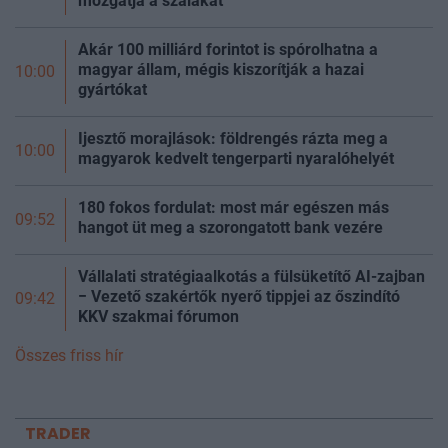
mozgatja a szálakat
Akár 100 milliárd forintot is spórolhatna a
magyar állam, mégis kiszorítják a hazai
10:00
gyártókat
Ijesztő morajlások: földrengés rázta meg a
10:00
magyarok kedvelt tengerparti nyaralóhelyét
180 fokos fordulat: most már egészen más
09:52
hangot üt meg a szorongatott bank vezére
Vállalati stratégiaalkotás a fülsüketítő AI-zajban
− Vezető szakértők nyerő tippjei az őszindító
09:42
KKV szakmai fórumon
Összes friss hír
TRADER