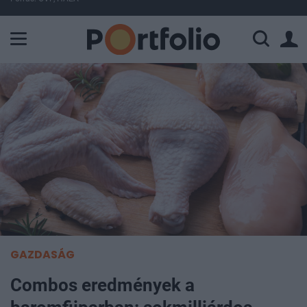
A Paksi Atomerőmű összteljesítménye 224 MW. A Duna vízállá
GAZDASÁG
Combos eredmények a