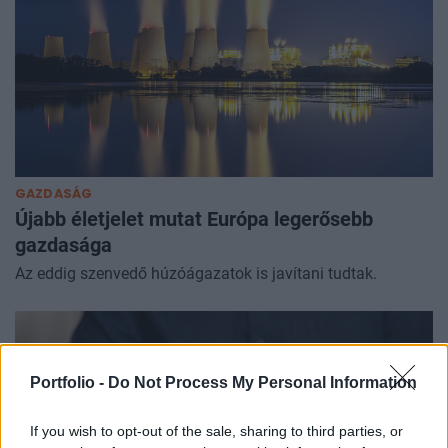
GAZDASÁG
Újabb életjelet mutat Európa legerősebb
gazdasága
Az eddig szenvedő húzóágazatok is javítani tudtak.
Portfolio -
Do Not Process My Personal Information
If you wish to opt-out of the sale, sharing to third parties, or