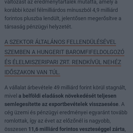
változást az eredménytartalék mutatta, amely a
korábbi közel félmilliárdos mínuszból 4,9 milliárd
forintos pluszba lendült, jelentősen megerősítve a
társaság pénzügyi helyzetét.
A SZEKTOR ÁLTALÁNOS FELLENDÜLÉSÉVEL
SZEMBEN A HUNGERIT BAROMFIFELDOLGOZÓ
ÉS ÉLELMISZERIPARI ZRT. RENDKÍVÜL NEHÉZ
IDŐSZAKON VAN TÚL.
A vállalat árbevétele 49 milliárd forint körül stagnált,
mivel
a belföldi eladások növekedését teljesen
semlegesítette az exportbevételek visszaesése
. A
cég üzemi és pénzügyi eredményei egyaránt tovább
romlottak, így az évet az előzőnél is nagyobb,
összesen
11,6 milliárd forintos veszteséggel zárta
,