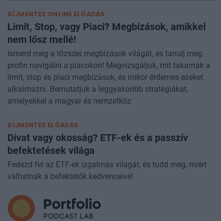
DÍJMENTES ONLINE ELŐADÁS
Limit, Stop, vagy Piaci? Megbízások, amikkel
nem lősz mellé!
Ismerd meg a tőzsdei megbízások világát, és tanulj meg
profin navigálni a piacokon! Megvizsgáljuk, mit takarnak a
limit, stop és piaci megbízások, és mikor érdemes ezeket
alkalmazni. Bemutatjuk a leggyakoribb stratégiákat,
amelyekkel a magyar és nemzetköz
DÍJMENTES ELŐADÁS
Divat vagy okosság? ETF-ek és a passzív
befektetések világa
Fedezd fel az ETF-ek izgalmas világát, és tudd meg, miért
válhatnak a befektetők kedvenceivé!