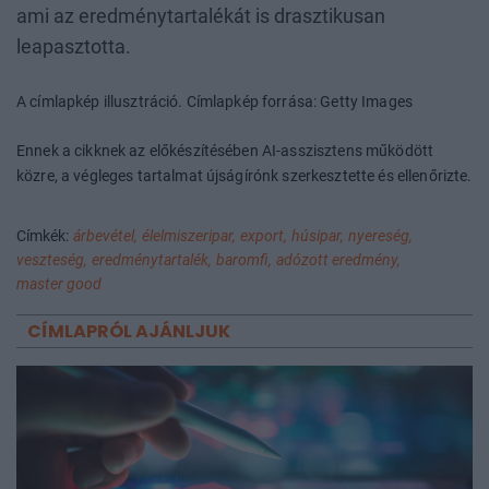
ami az eredménytartalékát is drasztikusan
leapasztotta.
A címlapkép illusztráció. Címlapkép forrása: Getty Images
Ennek a cikknek az előkészítésében AI-asszisztens működött
közre, a végleges tartalmat újságírónk szerkesztette és ellenőrizte.
Címkék:
árbevétel,
élelmiszeripar,
export,
húsipar,
nyereség,
veszteség,
eredménytartalék,
baromfi,
adózott eredmény,
master good
CÍMLAPRÓL AJÁNLJUK