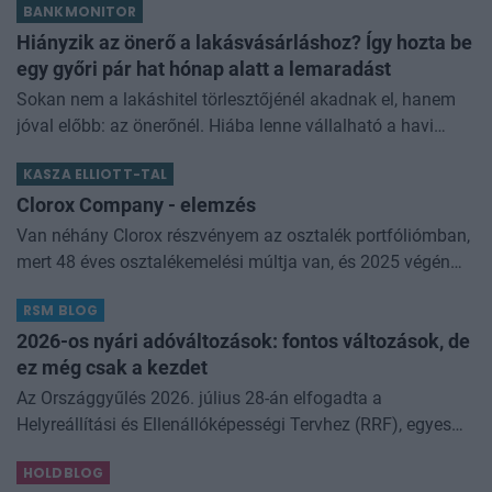
BANKMONITOR
némi kellemetlenséggel is járnak. Az
Hiányzik az önerő a lakásvásárláshoz? Így hozta be
egy győri pár hat hónap alatt a lemaradást
Sokan nem a lakáshitel törlesztőjénél akadnak el, hanem
jóval előbb: az önerőnél. Hiába lenne vállalható a havi
törlesztő, ha a vételár 10 vagy 20 százalékát előre össze
KASZA ELLIOTT-TAL
kell rakni. Z
Clorox Company - elemzés
Van néhány Clorox részvényem az osztalék portfóliómban,
mert 48 éves osztalékemelési múltja van, és 2025 végén
úgy láttam, hogy jó áron meg tudom venni ezt a majdnem
RSM BLOG
dividend king-et. Azt
2026-os nyári adóváltozások: fontos változások, de
ez még csak a kezdet
Az Országgyűlés 2026. július 28-án elfogadta a
Helyreállítási és Ellenállóképességi Tervhez (RRF), egyes
kormányprogramokhoz és kormányhatározatokhoz
HOLDBLOG
kapcsolódó adóintézkedésekről, v