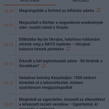
FRISS HÍREK
NÉPSZERŰ
Megrángatták a forintot az inflációs
adatra
10:33
Megszólalt a Richter a negyedéves eredmények
10:21
után: csodát csinál a Vraylar
Elitklubba lép be Ukrajna, hatalmas robbanást
előztek meg a NATO repterén – Ukrajnai
10:12
háborús híreink
pénteken
Érkezik a hét legfontosabb adata - Mi történik a
10:12
tőzsdéken?
Hatalmas botrány Kárpátalján: 1500 embert
tüntettek el a toborzótisztek, közben
10:12
szabályosan meggazdagodtak
Megindult az egyeztetés: összeült az ellenzékkel
a lefejezett rezsim vezetése – Egyértelmű, ki
10:07