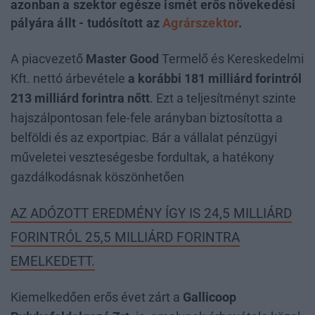
azonban a szektor egésze ismét erős növekedési
pályára állt - tudósított az
Agrárszektor
.
A piacvezető
Master Good
Termelő és Kereskedelmi
Kft. nettó árbevétele
a korábbi 181 milliárd forintról
213 milliárd forintra nőtt
. Ezt a teljesítményt szinte
hajszálpontosan fele-fele arányban biztosította a
belföldi és az exportpiac. Bár a vállalat pénzügyi
műveletei veszteségesbe fordultak, a hatékony
gazdálkodásnak köszönhetően
AZ ADÓZOTT EREDMÉNY ÍGY IS 24,5 MILLIÁRD
FORINTRÓL 25,5 MILLIÁRD FORINTRA
EMELKEDETT.
Kiemelkedően erős évet zárt a
Gallicoop