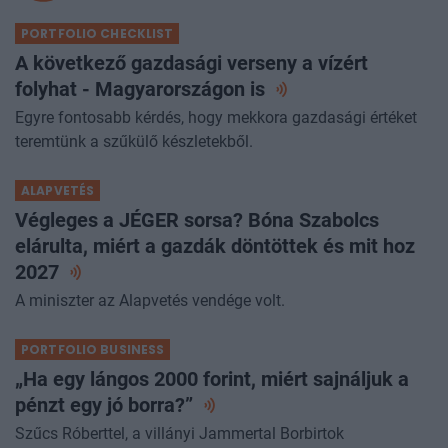
PORTFOLIO CHECKLIST
A következő gazdasági verseny a vízért
folyhat - Magyarországon
is
Egyre fontosabb kérdés, hogy mekkora gazdasági értéket
teremtünk a szűkülő készletekből.
ALAPVETÉS
Végleges a JÉGER sorsa? Bóna Szabolcs
elárulta, miért a gazdák döntöttek és mit hoz
2027
A miniszter az Alapvetés vendége volt.
PORTFOLIO BUSINESS
„Ha egy lángos 2000 forint, miért sajnáljuk a
pénzt egy jó
borra?”
Szűcs Róberttel, a villányi Jammertal Borbirtok