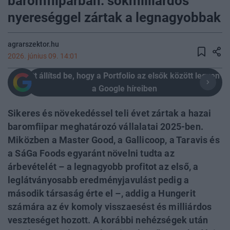
baromfiiparban: sokmilliárdos
nyereséggel zártak a legnagyobbak
agrarszektor.hu
2026. június 09. 14:01
Itt állítsd be, hogy a Portfolio az elsők között legyen
a Google híreiben
Sikeres és növekedéssel teli évet zártak a hazai
baromfiipar meghatározó vállalatai 2025-ben.
Miközben a Master Good, a Gallicoop, a Taravis és
a SáGa Foods egyaránt növelni tudta az
árbevételét – a legnagyobb profitot az első, a
leglátványosabb eredményjavulást pedig a
második társaság érte el –, addig a Hungerit
számára az év komoly visszaesést és milliárdos
veszteséget hozott. A korábbi nehézségek után