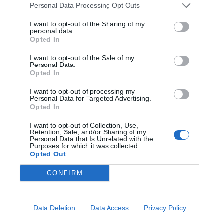
Personal Data Processing Opt Outs
teremtett a minőségi üzleti szálláshelyek iránt. A
SZINORG-cégcsoport ehhez kapcsolódva valósította
I want to opt-out of the Sharing of my
personal data.
meg a Mercure Debrecen fejlesztését, majd
Opted In
leányvállalatán, a Szinerty Kft.-n keresztül a Kölcsey
I want to opt-out of the Sale of my
Központhoz közvetlenül kapcsolódó Hotel Lycium
Personal Data.
Opted In
bérbevételében és megújításában is szerepet vállalt.
I want to opt-out of processing my
A 92 szobás, Accor Handwritten Collection
Personal Data for Targeted Advertising.
márkanév alatt működő szálloda a város üzleti és
Opted In
konferenciaturizmusának erősítését szolgálja.
I want to opt-out of Collection, Use,
Retention, Sale, and/or Sharing of my
Szabó Sándor elmondása szerint a vendégkörben
Personal Data that Is Unrelated with the
Purposes for which it was collected.
már meghatározó a külföldi üzleti utazók aránya.
Opted Out
Hasonló stratégiát követ a XANGA cégcsoport is,
CONFIRM
amely a repülőtér mellett nyitotta meg az Ibis Styles
Hotelt, felismerve a regionális és nemzetközi üzleti
Data Deletion
Data Access
Privacy Policy
utazók egyre erősebb jelenlétét.