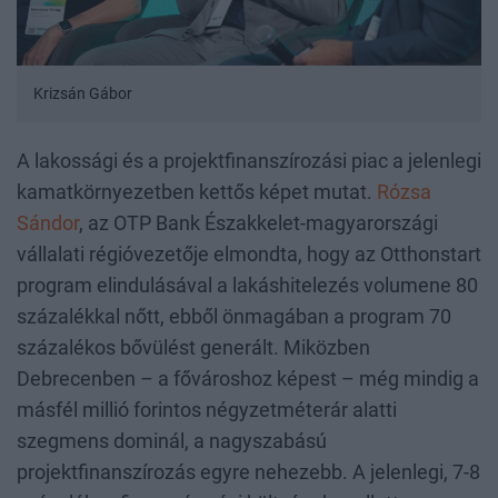
Krizsán Gábor
A lakossági és a projektfinanszírozási piac a jelenlegi
kamatkörnyezetben kettős képet mutat.
Rózsa
Sándor
, az OTP Bank Északkelet-magyarországi
vállalati régióvezetője elmondta, hogy az Otthonstart
program elindulásával a lakáshitelezés volumene 80
százalékkal nőtt, ebből önmagában a program 70
százalékos bővülést generált. Miközben
Debrecenben – a fővároshoz képest – még mindig a
másfél millió forintos négyzetméterár alatti
szegmens dominál, a nagyszabású
projektfinanszírozás egyre nehezebb. A jelenlegi, 7-8