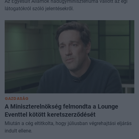
Az Egyesült Államok hadügyminisztériuma vallott az égi
látogatókról szóló jelentésekről.
GAZDASÁG
A Miniszterelnökség felmondta a Lounge
Eventtel kötött keretszerződését
Miután a cég eltitkolta, hogy júliusban végrehajtási eljárás
indult ellene.