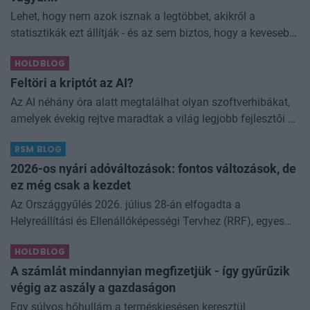
Lehet, hogy nem azok isznak a legtöbbet, akikről a
statisztikák ezt állítják - és az sem biztos, hogy a kevesebb
elfogyasztott alkohol kisebb társadalmi kárral... The post
HOLDBLOG
Kevesebb alkoholt iszunk
Feltöri a kriptót az AI?
Az AI néhány óra alatt megtalálhat olyan szoftverhibákat,
amelyek évekig rejtve maradtak a világ legjobb fejlesztői és
biztonsági szakemberei előtt. A kriptovilágban ennek
RSM BLOG
különösen nagy...
2026-os nyári adóváltozások: fontos változások, de
ez még csak a kezdet
Az Országgyűlés 2026. július 28-án elfogadta a
Helyreállítási és Ellenállóképességi Tervhez (RRF), egyes
kormányprogramokhoz és kormányhatározatokhoz
HOLDBLOG
kapcsolódó adóintézkedésekről, v
A számlát mindannyian megfizetjük - így gyűrűzik
végig az aszály a gazdaságon
Egy súlyos hőhullám a terméskiesésen keresztül