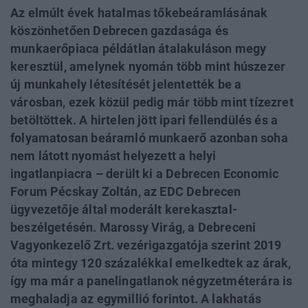
Az elmúlt évek hatalmas tőkebeáramlásának
köszönhetően Debrecen gazdasága és
munkaerőpiaca példátlan átalakuláson megy
keresztül, amelynek nyomán több mint húszezer
új munkahely létesítését jelentették be a
városban, ezek közül pedig már több mint tízezret
betöltöttek. A hirtelen jött ipari fellendülés és a
folyamatosan beáramló munkaerő azonban soha
nem látott nyomást helyezett a helyi
ingatlanpiacra – derült ki a Debrecen Economic
Forum Pécskay Zoltán, az EDC Debrecen
ügyvezetője által moderált kerekasztal-
beszélgetésén. Marossy Virág, a Debreceni
Vagyonkezelő Zrt. vezérigazgatója szerint 2019
óta mintegy 120 százalékkal emelkedtek az árak,
így ma már a panelingatlanok négyzetméterára is
meghaladja az egymillió forintot. A lakhatás