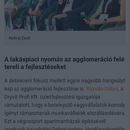
Nyitrai Zsolt
A lakáspiaci nyomás az agglomeráció felé
tereli a fejlesztéseket
A debreceni fókusz mellett egyre nagyobb hangsúlyt
kap az agglomeráció fejlesztése is.
Krizsán Gábor
, a
Dryvit Profi Kft. üzletfejlesztési igazgatója
rámutatott, hogy a betelepülő nagyvállalatok komoly
igényt támasztanak munkavállalóik elszállásolására.
Ezt a cégcsoport apartmanházak építésével
igyekszik kiszolgálni Debrecenben, Hajdúszoboszlón