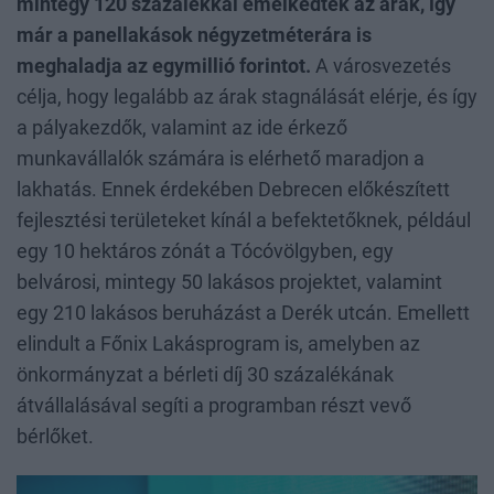
mintegy 120 százalékkal emelkedtek az árak, így
már a panellakások négyzetméterára is
meghaladja az egymillió forintot.
A városvezetés
célja, hogy legalább az árak stagnálását elérje, és így
a pályakezdők, valamint az ide érkező
munkavállalók számára is elérhető maradjon a
lakhatás. Ennek érdekében Debrecen előkészített
fejlesztési területeket kínál a befektetőknek, például
egy 10 hektáros zónát a Tócóvölgyben, egy
belvárosi, mintegy 50 lakásos projektet, valamint
egy 210 lakásos beruházást a Derék utcán. Emellett
elindult a Főnix Lakásprogram is, amelyben az
önkormányzat a bérleti díj 30 százalékának
átvállalásával segíti a programban részt vevő
bérlőket.