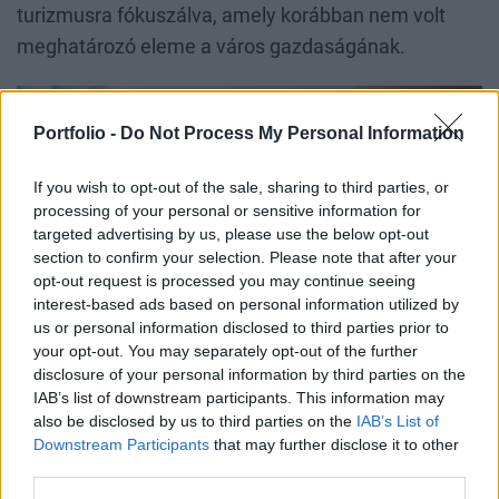
turizmusra fókuszálva, amely korábban nem volt
meghatározó eleme a város gazdaságának.
Portfolio -
Do Not Process My Personal Information
If you wish to opt-out of the sale, sharing to third parties, or
processing of your personal or sensitive information for
targeted advertising by us, please use the below opt-out
section to confirm your selection. Please note that after your
opt-out request is processed you may continue seeing
interest-based ads based on personal information utilized by
us or personal information disclosed to third parties prior to
your opt-out. You may separately opt-out of the further
disclosure of your personal information by third parties on the
IAB’s list of downstream participants. This information may
also be disclosed by us to third parties on the
IAB’s List of
Pécskay Zoltán
Downstream Participants
that may further disclose it to other
third parties.
Az ipari fellendülés gyorsan növekvő igényt