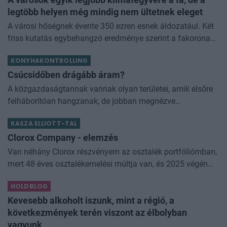
A városok egyik legjobb klímafegyvere a fa, de a
legtöbb helyen még mindig nem ültetnek eleget
A városi hőségnek évente 350 ezren esnek áldozatául. Két
friss kutatás egybehangzó eredménye szerint a fakorona
akár a városi hőszigethatás felét is semlegesítheti
KONYHAKONTROLLING
Csúcsidőben drágább áram?
A közgazdaságtannak vannak olyan területei, amik elsőre
felháborítóan hangzanak, de jobban megnézve
összességében jobb kimenethez vezetnek. Az igaz, hogy
KASZA ELLIOTT-TAL
némi kellemetlenséggel is járnak. Az
Clorox Company - elemzés
Van néhány Clorox részvényem az osztalék portfóliómban,
mert 48 éves osztalékemelési múltja van, és 2025 végén
úgy láttam, hogy jó áron meg tudom venni ezt a majdnem
HOLDBLOG
dividend king-et. Azt
Kevesebb alkoholt iszunk, mint a régió, a
következmények terén viszont az élbolyban
vagyunk