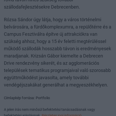
szállodafejlesztésekre Debrecenben.
Rózsa Sándor úgy látja, hogy a város történelmi
belvárosára, a fürdőkomplexumra, a repülőtérre és a
Campus Fesztiválra építve új attrakciókra van
szükség ahhoz, hogy a 15 év feletti megtérüléssel
működő szállodák hosszabb távon is eredményesek
maradjanak. Krizsán Gábor kiemelte a Debrecen
Drive rendezvény sikerét, és az agglomerációs
települések tematikus programjaival való szorosabb
együttműködést javasolta, amely további
vendégéjszakákat generálhat a megyeszékhelyen.
Címlapkép forrása: Portfolio
A jelen írás nem minősül befektetési tanácsadásnak vagy
befektetési ajánlásnak.
Részletes jogi információ