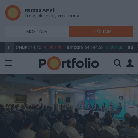
FRISSS APP!
Tény, elemzés, vélemény
MOST NEM
LETÖLTÖM
D/HUF
314,15
-0,89%
BITCOIN
64 644,62
0,59%
BUX
148 632