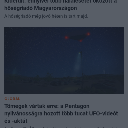
Kiderült: ennyivel több halálesetet okozott a
hőségriadó Magyarországon
A hőségriadó még jövő héten is tart majd.
GLOBÁL
Tömegek vártak erre: a Pentagon
nyilvánosságra hozott több tucat UFO-videót
és -aktát