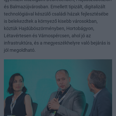
és Balmazújvárosban. Emellett tipizált, digitalizált
technológiával készülő családi házak fejlesztésébe
is belekezdtek a környező kisebb városokban,
köztük Hajdúböszörményben, Hortobágyon,
Létavértesen és Vámospércsen, ahol jó az
infrastruktúra, és a megyeszékhelyre való bejárás is
jól megoldható.