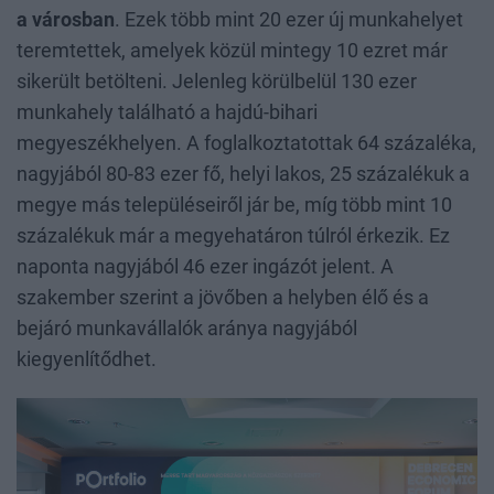
a városban
. Ezek több mint 20 ezer új munkahelyet
teremtettek, amelyek közül mintegy 10 ezret már
sikerült betölteni. Jelenleg körülbelül 130 ezer
munkahely található a hajdú-bihari
megyeszékhelyen. A foglalkoztatottak 64 százaléka,
nagyjából 80-83 ezer fő, helyi lakos, 25 százalékuk a
megye más településeiről jár be, míg több mint 10
százalékuk már a megyehatáron túlról érkezik. Ez
naponta nagyjából 46 ezer ingázót jelent. A
szakember szerint a jövőben a helyben élő és a
bejáró munkavállalók aránya nagyjából
kiegyenlítődhet.