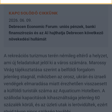
KAPCSOLÓDÓ CIKKÜNK
2026. 06. 09.
Debrecen Economic Forum: uniós pénzek, banki
finanszírozás és az AI hajthatja Debrecen következő
növekedési hullámát
A rekreációs turizmus terén némileg eltérő a helyzet,
ami új feladatokat jelöl ki a város számára. Marossy
Virág tájékoztatása szerint a belföldi forgalom
jelenleg stagnál, miközben az orosz, ukrán és izraeli
vendégek elmaradása miatt érezhetően visszaesett
a külföldi turisták száma az Aquaticum Hotelben. A
szállodai kapacitások kihasználtsága jelenleg 60
százalék körüli, és az üzleti utak is lerövidültek, ezért
rövid távon nincs szükség további