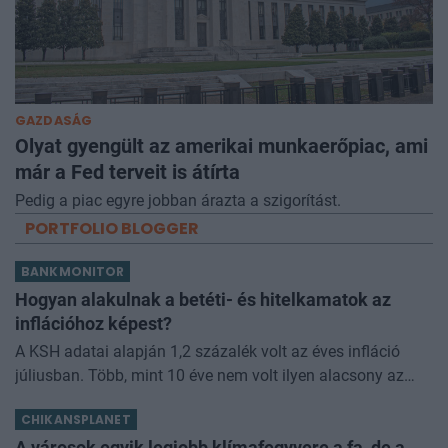
GAZDASÁG
Olyat gyengült az amerikai munkaerőpiac, ami
már a Fed terveit is átírta
Pedig a piac egyre jobban árazta a szigorítást.
PORTFOLIO BLOGGER
BANKMONITOR
Hogyan alakulnak a betéti- és hitelkamatok az
inflációhoz képest?
A KSH adatai alapján 1,2 százalék volt az éves infláció
júliusban. Több, mint 10 éve nem volt ilyen alacsony az
áremelkedés mértéke. Érdemes megnézni, hogy ezen
CHIKANSPLANET
adathoz képest hogyan alakul