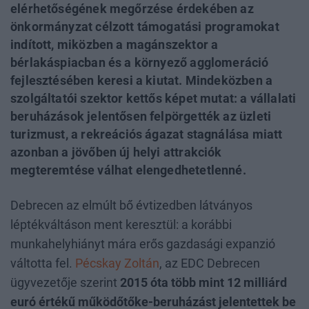
elérhetőségének megőrzése érdekében az
önkormányzat célzott támogatási programokat
indított, miközben a magánszektor a
bérlakáspiacban és a környező agglomeráció
fejlesztésében keresi a kiutat. Mindeközben a
szolgáltatói szektor kettős képet mutat: a vállalati
beruházások jelentősen felpörgették az üzleti
turizmust, a rekreációs ágazat stagnálása miatt
azonban a jövőben új helyi attrakciók
megteremtése válhat elengedhetetlenné.
Debrecen az elmúlt bő évtizedben látványos
léptékváltáson ment keresztül: a korábbi
munkahelyhiányt mára erős gazdasági expanzió
váltotta fel.
Pécskay Zoltán
, az EDC Debrecen
ügyvezetője szerint
2015 óta több mint 12 milliárd
euró értékű működőtőke-beruházást jelentettek be