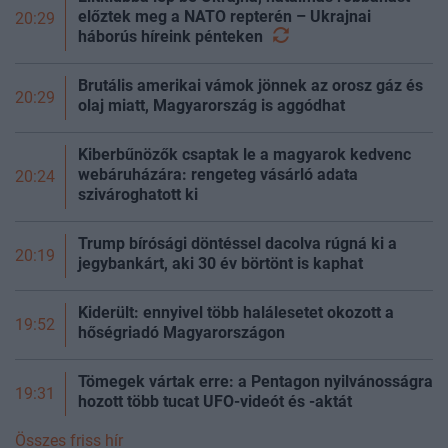
előztek meg a NATO repterén – Ukrajnai
20:29
háborús híreink
pénteken
Brutális amerikai vámok jönnek az orosz gáz és
20:29
olaj miatt, Magyarország is aggódhat
Kiberbűnözők csaptak le a magyarok kedvenc
webáruházára: rengeteg vásárló adata
20:24
szivároghatott ki
Trump bírósági döntéssel dacolva rúgná ki a
20:19
jegybankárt, aki 30 év börtönt is kaphat
Kiderült: ennyivel több halálesetet okozott a
19:52
hőségriadó Magyarországon
Tömegek vártak erre: a Pentagon nyilvánosságra
19:31
hozott több tucat UFO-videót és -aktát
Összes friss hír