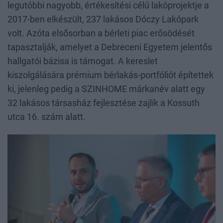
legutóbbi nagyobb, értékesítési célú lakóprojektje a
2017-ben elkészült, 237 lakásos Dóczy Lakópark
volt. Azóta elsősorban a bérleti piac erősödését
tapasztalják, amelyet a Debreceni Egyetem jelentős
hallgatói bázisa is támogat. A kereslet
kiszolgálására prémium bérlakás-portfóliót építettek
ki, jelenleg pedig a SZINHOME márkanév alatt egy
32 lakásos társasház fejlesztése zajlik a Kossuth
utca 16. szám alatt.