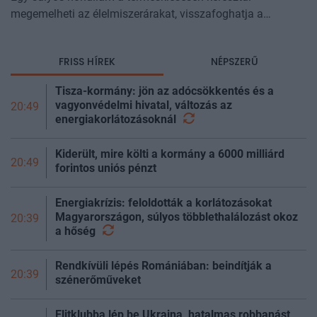
megemelheti az élelmiszerárakat, visszafoghatja a
gazdasági növekedést, ronthatja a termelékenységet, sőt
még az állam finanszírozását is m
FRISS HÍREK
NÉPSZERŰ
Tisza-kormány: jön az adócsökkentés és a
vagyonvédelmi hivatal, változás az
20:49
energiakorlátozásoknál
Kiderült, mire költi a kormány a 6000 milliárd
20:49
forintos uniós pénzt
Energiakrízis: feloldották a korlátozásokat
Magyarországon, súlyos többlethalálozást okoz
20:39
a
hőség
Rendkívüli lépés Romániában: beindítják a
20:39
szénerőműveket
Elitklubba lép be Ukrajna, hatalmas robbanást