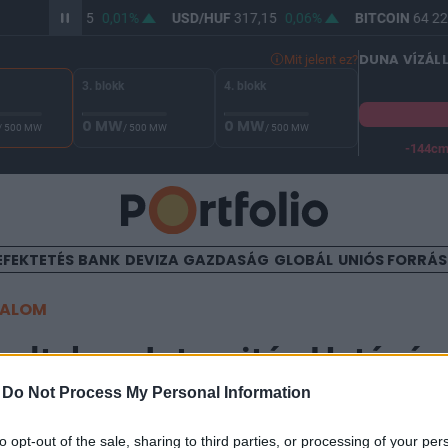
R/HUF
365,45
0,01%
USD/HUF
317,15
0,06%
BITCOIN
64 229
DUNA VÍZÁL
Mit jelent ez?
3. blokk
4. blokk
0 MW
0 MW
/ 500 MW
/ 500 MW
/ 500 MW
-144c
A Duna vízállása Paksnál -127 cm. A biztonsági határ -144 cm,
EFEKTETÉS
BANK
DEVIZA
GAZDASÁG
GLOBÁL
UNIÓS FORRÁ
TALOM
eltek az Integritás Hatóság
-
Do Not Process My Personal Information
to opt-out of the sale, sharing to third parties, or processing of your per