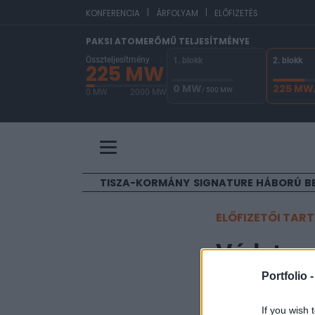
|
|
EU
KONFERENCIA
ÁRFOLYAM
ELŐFIZETÉS
PAKSI ATOMERŐMŰ TELJESÍTMÉNYE
Összteljesítmény
1. blokk
2. blokk
225 MW
0 MW
225 MW
/ 500 MW
0 MW
2000 MW
A Paksi Atomerőmű összteljesítménye 225 MW. 
TISZA-KORMÁNY
SIGNATURE
HÁBORÚ
B
ELŐFIZETŐI TAR
Vádat em
ellen
Portfolio 
If you wish 