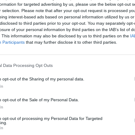
formation for targeted advertising by us, please use the below opt-out s
r selection. Please note that after your opt-out request is processed y
eing interest-based ads based on personal information utilized by us or
disclosed to third parties prior to your opt-out. You may separately opt-
zponti Nyomozó Főügyészség az Integritás Hatóság el
losure of your personal information by third parties on the IAB’s list of
 hivatali visszaélés, közokirat-hamisítás és különösen
. This information may also be disclosed by us to third parties on the
IA
tlen kezelés miatt. Az ügyészség szerint a vádlott töb
Participants
that may further disclose it to other third parties.
ozhatott a hatóságnak különböző szerződésekkel, járm
i döntésekkel.
l Data Processing Opt Outs
, közokirat-hamisítás és különösen nagy vagyoni hátrányt okozó 
t emelt az Integritás Hatóság elnökével, Biró Ferenc Pállal sze
o opt-out of the Sharing of my personal data.
g (KNYF) a Pesti Központi Kerületi Bíróságon. A főügyészség
In
yében azt írta, hogy a bejelentés alapján indult...
o opt-out of the Sale of my Personal Data.
In
ASÓNK!
to opt-out of processing my Personal Data for Targeted
ing.
a portfolio.hu hírarchívumához tartozik, melynek olvasása előf
In
ötött.