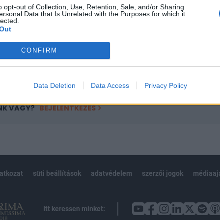
o opt-out of Collection, Use, Retention, Sale, and/or Sharing
övetkezőket tartalmazza:
ersonal Data that Is Unrelated with the Purposes for which it
lected.
 teljes cikkarchívum
Out
 BÉT elmúlt 2 év napon belüli
CONFIRM
Előfizetés
Data Deletion
Data Access
Privacy Policy
NK VAGY?
BEJELENTKEZÉS
latkozat
süti beállítások
adatvédelem
szerzői jogok
médiaaj
Itt keressen minket: