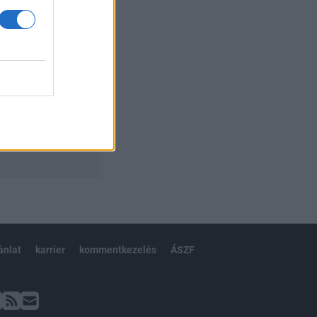
ánlat
karrier
kommentkezelés
ÁSZF