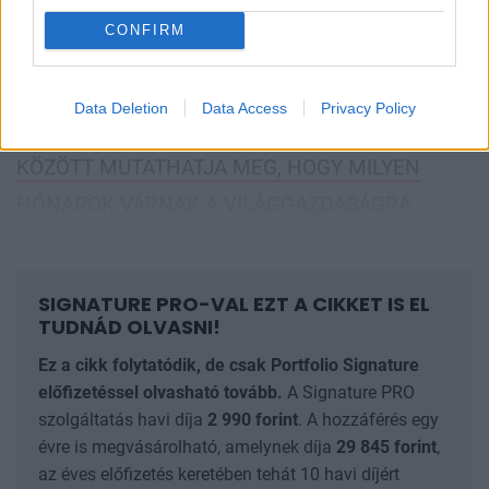
lesz és rövid ideig fog hatni.
CONFIRM
EZ AZ IDŐSZAK AZONBAN MOST VÉGET ÉR, AZ
EURÓPAI KÖZPONTI BANK PEDIG A VILÁG
Data Deletion
Data Access
Privacy Policy
VEZETŐ GAZDASÁGAIT NÉZVE AZ ELSŐK
KÖZÖTT MUTATHATJA MEG, HOGY MILYEN
HÓNAPOK VÁRNAK A VILÁGGAZDASÁGRA.
SIGNATURE PRO-VAL EZT A CIKKET IS EL
TUDNÁD OLVASNI!
Ez a cikk folytatódik, de csak Portfolio Signature
előfizetéssel olvasható tovább.
A Signature PRO
szolgáltatás havi díja
2 990
forint
. A hozzáférés egy
évre is megvásárolható, amelynek díja
29 845
forint
,
az éves előfizetés keretében tehát 10 havi díjért