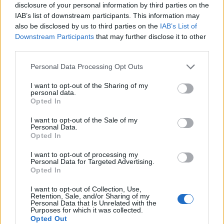
lesz a Portfolio idei kiemelt gazdaságpolitikai
disclosure of your personal information by third parties on the
konferenciájának legfontosabb témája.
IAB’s list of downstream participants. This information may
also be disclosed by us to third parties on the
IAB’s List of
Információ és jelentkezés
Downstream Participants
that may further disclose it to other
third parties.
Hétről hétre jönnek az infláció gyorsulásáról szóló
Personal Data Processing Opt Outs
adatok, miközben a közel-keleti háború újabb
I want to opt-out of the Sharing of my
eszkalációja miatt egyre több befektető készül
personal data.
Opted In
elhúzódó energiaválságra.
I want to opt-out of the Sale of my
A Hormuzi-szoros tartós megnyitása az elmúlt
Personal Data.
Opted In
hetekben sosem volt igazán reális, a piacok mégis
szinte naponta új csúcsot döntöttek. Ezt a
I want to opt-out of processing my
Personal Data for Targeted Advertising.
menetelést az a feltételezés hajtotta, hogy a
Opted In
növekedési kockázatok által sarokba szorított
I want to opt-out of Collection, Use,
jegybankok ameddig csak lehet, átnéznek a krízisen,
Retention, Sale, and/or Sharing of my
Personal Data that Is Unrelated with the
bízva abban, hogy ha lesz is inflációs sokk, az kicsi
Purposes for which it was collected.
Opted Out