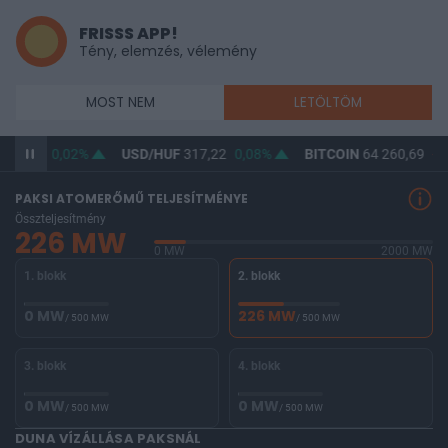
FRISSS APP!
Tény, elemzés, vélemény
MOST NEM
LETÖLTÖM
365,49
0,02%
USD/HUF
317,22
0,08%
BITCOIN
64 260,69
-0,
PAKSI ATOMERŐMŰ TELJESÍTMÉNYE
Összteljesítmény
226 MW
0 MW
2000 MW
1. blokk
2. blokk
0 MW
226 MW
/ 500 MW
/ 500 MW
3. blokk
4. blokk
0 MW
0 MW
/ 500 MW
/ 500 MW
DUNA VÍZÁLLÁSA PAKSNÁL