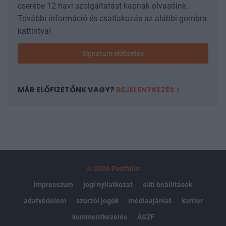
cserébe 12 havi szolgáltatást kapnak olvasóink.
További információ és csatlakozás az alábbi gombra
kattintva!
Signature előfizetés
MÁR ELŐFIZETŐNK VAGY?
BEJELENTKEZÉS
© 2026 Portfolio
impresszum
jogi nyilatkozat
süti beállítások
adatvédelem
szerzői jogok
médiaajánlat
karrier
kommentkezelés
ÁSZF