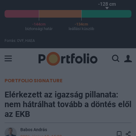
-128 cm
-144cm
-134cm
biztonsági határ
leállási küszöb
Forrás: OVF, HAEA
A Paksi Atomerőmű összteljesítménye 226 MW. A Duna vízállá
PORTFOLIO SIGNATURE
Elérkezett az igazság pillanata:
nem hátrálhat tovább a döntés elől
az EKB
Babos András