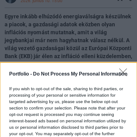
2026. június 10. 15:00
Egyre inkább elhúzódó energiaválságra készülnek
a piacok, a gazdasági adatok eközben olyan
inflációs nyomást mutatnak, amit a világ
jegybankjai már nem hagyhatnak válasz nélkül. A
világ vezető gazdaságai közül az Európai Központi
Bank (EKB) jár élen az infláció elleni küzdelemben,
a csütörtöki kamatdöntés pedig megmutathatja,
hogy milyen út előtt áll a világ többi fejlett
Portfolio -
Do Not Process My Personal Information
gazdasága is.
If you wish to opt-out of the sale, sharing to third parties, or
processing of your personal or sensitive information for
BUDAPEST ECONOMIC FORUM 2026
targeted advertising by us, please use the below opt-out
Átalakulóban a magyar gazdaságpolitika, a
section to confirm your selection. Please note that after your
opt-out request is processed you may continue seeing
választások után gyökeresen változhatnak meg a
interest-based ads based on personal information utilized by
körülmények és a célok. Merre tart a magyar kormány
us or personal information disclosed to third parties prior to
és mivel néz szembe a nemzetközi környezetben? Ez
your opt-out. You may separately opt-out of the further