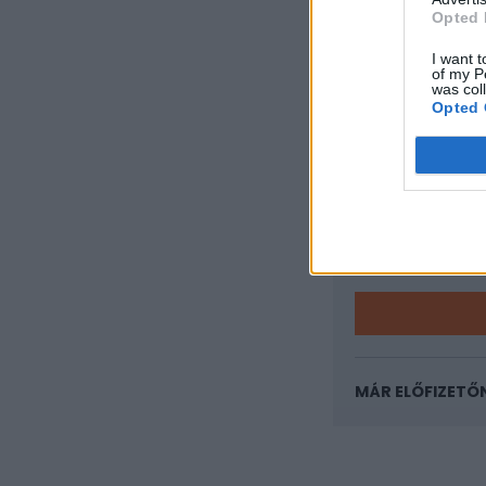
kamatstopja a jelen
Opted 
I want t
KEDVES OLV
of my P
was col
Opted 
A keresett cikk 
regisztrációhoz k
Az előfizetés a k
Portfolio.hu
Kötéslisták:
kötéslistái
MÁR ELŐFIZETŐ