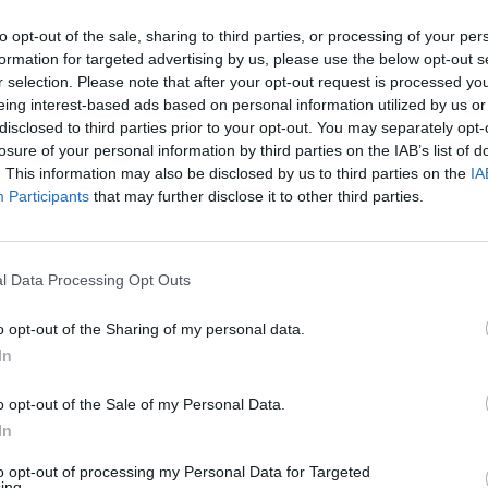
yos válság felé sodródhat 
to opt-out of the sale, sharing to third parties, or processing of your per
formation for targeted advertising by us, please use the below opt-out s
r selection. Please note that after your opt-out request is processed y
eing interest-based ads based on personal information utilized by us or
disclosed to third parties prior to your opt-out. You may separately opt-
losure of your personal information by third parties on the IAB’s list of
jelentést tett a kormány csütörtökön: öt új jogszabály
. This information may also be disclosed by us to third parties on the
IA
tetésre bocsátott, köztük a lakossági jelzáloghitelek
Participants
that may further disclose it to other third parties.
 babaváró hitel feltételeinek módosításáról és a kript
átalakításáról szóló javaslatokat. A kormányzati tájé
Duna-híd beruházásának felülvizsgálatáról, a kórházi
l Data Processing Opt Outs
 fejlesztési programról, az uniós források megszerzésé
o opt-out of the Sharing of my personal data.
és igazságügyi intézkedésekről, valamint a jövő heti b
In
ben Török Gábor arról írt, hogy az államfő legutóbbi lé
lakuló alkotmányos válságot.
o opt-out of the Sale of my Personal Data.
In
1:30 Megosztás Megszólalt a pénzügyminiszter a kamatstop ü
án András pénzügyminiszter, hogy a lakossági jelzáloghitelek re
to opt-out of processing my Personal Data for Targeted
ing.