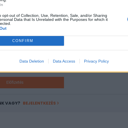
legi formájában szeptember 30-ig marad...
In
o opt-out of Collection, Use, Retention, Sale, and/or Sharing
ASÓNK!
ersonal Data that Is Unrelated with the Purposes for which it
lected.
Out
a portfolio.hu hírarchívumához tartozik, melynek olvasása előf
ötött.
CONFIRM
övetkezőket tartalmazza:
 teljes cikkarchívum
 BÉT elmúlt 2 év napon belüli
Data Deletion
Data Access
Privacy Policy
Előfizetés
NK VAGY?
BEJELENTKEZÉS