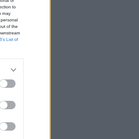
sonal or
ection to
ou may
 personal
out of the
 downstream
B’s List of
A politikai
pet vállal, amely
ághoz fordulás
és Magyar Péter
lal, amely jelentősen
 csak az elmúlt hetek
izetéses