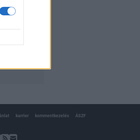
ánlat
karrier
kommentkezelés
ÁSZF