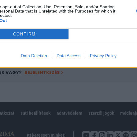
ötött.
o opt-out of Collection, Use, Retention, Sale, and/or Sharing
ersonal Data that Is Unrelated with the Purposes for which it
övetkezőket tartalmazza:
lected.
 teljes cikkarchívum
Out
 BÉT elmúlt 2 év napon belüli
CONFIRM
Előfizetés
Data Deletion
Data Access
Privacy Policy
NK VAGY?
BEJELENTKEZÉS
latkozat
süti beállítások
adatvédelem
szerzői jogok
médiaaj
Itt keressen minket: