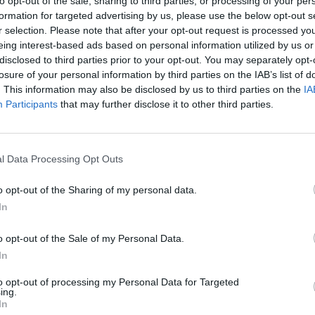
to opt-out of the sale, sharing to third parties, or processing of your per
formation for targeted advertising by us, please use the below opt-out s
r selection. Please note that after your opt-out request is processed y
eing interest-based ads based on personal information utilized by us or
disclosed to third parties prior to your opt-out. You may separately opt-
losure of your personal information by third parties on the IAB’s list of
. This information may also be disclosed by us to third parties on the
IA
t lát a kibontakozó közjogi konfliktusban Török Gábor. 
Participants
that may further disclose it to other third parties.
ulyok Tamás köztársasági elnök most olyan aktív szere
ben nem volt jellemző rá, miközben az Alkotmánybírós
élyítheti a kialakuló alkotmányos válságot.
l Data Processing Opt Outs
 oldalán elemezte a kialakuló közjogi helyzetet Sulyok Tamás 
o opt-out of the Sharing of my personal data.
elemző szerint a köztársasági elnök most olyan aktív szerepet vál
In
atalba lépése óta láthatott tőle a nyilvánosság. Azt írta, hogy aki
volna, akár azt is gondolhatná...
o opt-out of the Sale of my Personal Data.
In
ASÓNK!
to opt-out of processing my Personal Data for Targeted
ing.
a portfolio.hu hírarchívumához tartozik, melynek olvasása előf
In