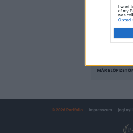
regisztrációhoz k
I want t
of my P
Az előfizetés a k
was col
Portfolio.hu
Opted 
Kötéslisták:
kötéslistái
MÁR ELŐFIZETŐ
© 2026 Portfolio
impresszum
jogi nyi