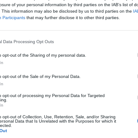
óth Péter (címlapképünkön) mellett dolgozik majd, el
losure of your personal information by third parties on the IAB’s list of
atégiaalkotási feladatokkal.
. This information may also be disclosed by us to third parties on the
IA
Participants
that may further disclose it to other third parties.
st Buda Péter volt nemzetbiztonsági főtiszt, nemzetbiztonsági e
ztonsági főtanácsadójának hatáskörébe tartozó tevékenység s
ki a szakember hírleveléből, amit a 444 írt meg. A kinevezés azt j
l Data Processing Opt Outs
ny nemzetbiztonsági főtanácsadójaként...
o opt-out of the Sharing of my personal data.
In
ASÓNK!
a portfolio.hu hírarchívumához tartozik, melynek olvasása előf
o opt-out of the Sale of my Personal Data.
ötött.
In
övetkezőket tartalmazza:
to opt-out of processing my Personal Data for Targeted
ing.
 teljes cikkarchívum
In
 BÉT elmúlt 2 év napon belüli
o opt-out of Collection, Use, Retention, Sale, and/or Sharing
ersonal Data that Is Unrelated with the Purposes for which it
lected.
Out
Előfizetés