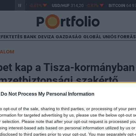
R/HUF
363,17
-0,61%
USD/HUF
314,20
-0,87%
BITCOIN
64 97
EFEKTETÉS
BANK
DEVIZA
GAZDASÁG
GLOBÁL
UNIÓS FORRÁ
TALOM
pet kap a Tisza-kormányba
mzetbiztonsági szakértő
-
Do Not Process My Personal Information
to opt-out of the sale, sharing to third parties, or processing of your per
formation for targeted advertising by us, please use the below opt-out s
Buda Péter volt nemzetbiztonsági főtiszt: az orosz hibr
r selection. Please note that after your opt-out request is processed y
ismert elemző a jövőben a Tisza-kormány nemzetbizto
eing interest-based ads based on personal information utilized by us or
disclosed to third parties prior to your opt-out. You may separately opt-