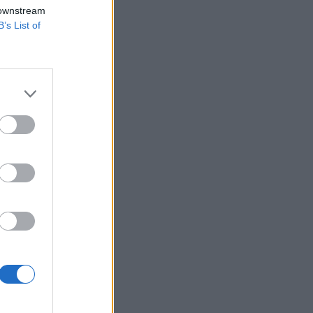
sősorban szakmai
 downstream
B’s List of
lemző, így a jövőben
zakmai vezetéséért
elenti, hogy Buda
izetéses