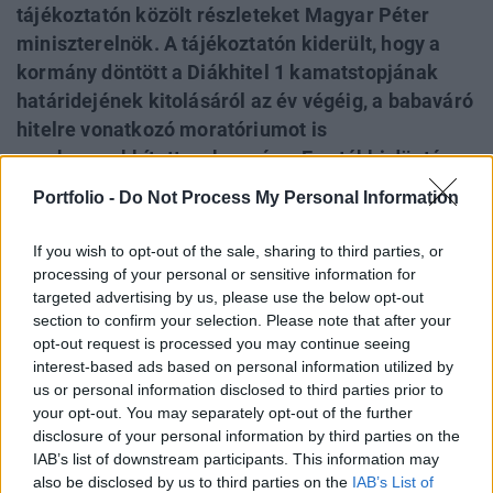
tájékoztatón közölt részleteket Magyar Péter
miniszterelnök. A tájékoztatón kiderült, hogy a
kormány döntött a Diákhitel 1 kamatstopjának
határidejének kitolásáról az év végéig, a babaváró
hitelre vonatkozó moratóriumot is
meghosszabbította a kormány. Ez utóbbi döntés
24 ezer családot érint. Budapest újabb haladékot
Portfolio -
Do Not Process My Personal Information
kap a fizetési kötelezettségének teljesítésére, így
később kell fizetnie a 37+12 milliárd forintot.
If you wish to opt-out of the sale, sharing to third parties, or
Magyar Péter elmondása szerint a kórházak
processing of your personal or sensitive information for
targeted advertising by us, please use the below opt-out
működtetésével megbízott KEF krónikusan alul
section to confirm your selection. Please note that after your
volt finanszírozva, például a kórházi klímák
opt-out request is processed you may continue seeing
karbantartására sem volt betervezve fedezet a
interest-based ads based on personal information utilized by
költségvetésbe. Ezen is változtat az új kormány.
us or personal information disclosed to third parties prior to
your opt-out. You may separately opt-out of the further
Az eseményről a helyszínről élőben tudósítottunk.
disclosure of your personal information by third parties on the
IAB’s list of downstream participants. This information may
Követeléskezelési trendek 2026A Portfolio és az EOS közös
also be disclosed by us to third parties on the
IAB’s List of
szervezésű félnapos konferenciája a kintlévőség-kezelés