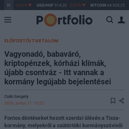
363,17
-0,61%
USD/HUF
314,20
-0,87%
BITCOIN
64 928,25
0
ELŐFIZETŐI TARTALOM
Vagyonadó, babaváró,
kriptopénzek, kórházi klímák,
újabb csontváz - Itt vannak a
kormány legújabb bejelentései
Csiki Gergely
2026. június 11. 13:22
Fontos döntéseket hozott szerdai ülésén a Tisza-
kormány, melyekről a csütörtöki kormányszóvivői