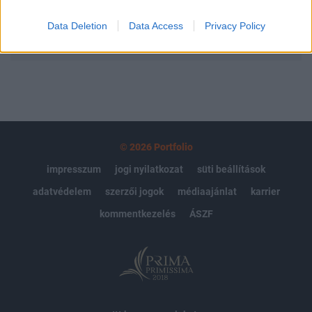
Data Deletion
Data Access
Privacy Policy
MÁR ELŐFIZETŐNK VAGY?
BEJELENTKEZÉS
© 2026 Portfolio
impresszum
jogi nyilatkozat
süti beállítások
adatvédelem
szerzői jogok
médiaajánlat
karrier
kommentkezelés
ÁSZF