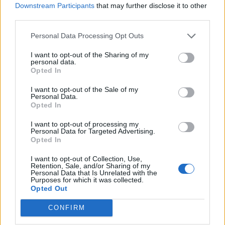
Downstream Participants
that may further disclose it to other
egyik fontos hazai szakmai eseménye, amelyet immár 11.
third parties.
éve rendezünk meg. Idén szeptemberben kiemelt figyelmet
fordítunk azokra a témákra, amelyek jelenleg leginkább
Personal Data Processing Opt Outs
formálják a szakmát: a változó gazdaságpolitikai
I want to opt-out of the Sharing of my
környezet hatásaira, az új szabályozási...
personal data.
Opted In
I want to opt-out of the Sale of my
KEDVES OLVASÓNK!
Personal Data.
Opted In
A keresett cikk a portfolio.hu hírarchívumához
tartozik, melynek olvasása előfizetéses
I want to opt-out of processing my
Personal Data for Targeted Advertising.
regisztrációhoz kötött.
Opted In
Az előfizetés a következőket tartalmazza:
I want to opt-out of Collection, Use,
Portfolio.hu teljes cikkarchívum
Retention, Sale, and/or Sharing of my
Personal Data that Is Unrelated with the
Kötéslisták: BÉT elmúlt 2 év napon belüli
Purposes for which it was collected.
Opted Out
kötéslistái
CONFIRM
Előfizetés