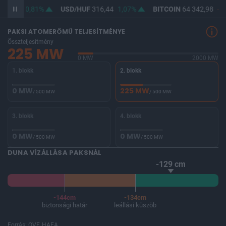
364,65
0,81%
USD/HUF
316,44
1,07%
BITCOIN
64 342,98
-0,
PAKSI ATOMERŐMŰ TELJESÍTMÉNYE
Összteljesítmény
225 MW
0 MW
2000 MW
1. blokk
2. blokk
0 MW
225 MW
/ 500 MW
/ 500 MW
3. blokk
4. blokk
0 MW
0 MW
/ 500 MW
/ 500 MW
DUNA VÍZÁLLÁSA PAKSNÁL
-129 cm
-144cm
-134cm
biztonsági határ
leállási küszöb
Forrás: OVF, HAEA