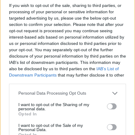
If you wish to opt-out of the sale, sharing to third parties, or
bevételre számítanak. A kabinet szerint az adó
processing of your personal or sensitive information for
legnagyobb részét céges vagyonok után fizetnék,
targeted advertising by us, please use the below opt-out
kulcskérdés lesz azonban a vállalatok értékének
section to confirm your selection. Please note that after your
megállapítási módszertana. A miniszterelnök azt
opt-out request is processed you may continue seeing
interest-based ads based on personal information utilized by
képviseli, hogy a 2025 végi cégértékek legyenek
us or personal information disclosed to third parties prior to
az adóalap alapjai, és egyértelművé tette: a
your opt-out. You may separately opt-out of the further
kormány nem hátrál meg a bevezetéstől. Magyar
disclosure of your personal information by third parties on the
Péter a tájékoztatón a Portfolio érdeklődésére
IAB’s list of downstream participants. This information may
also be disclosed by us to third parties on the
IAB’s List of
kifejtette: 2027 lehet az első év, amikor az
Downstream Participants
that may further disclose it to other
államkasszába bevétel érkezhet a vagyonadóból
third parties.
és leszögezte, hogy minden évben a vagyon
képezi az adó alapját, nem pedig az éves
Personal Data Processing Opt Outs
vagyonnövekmény. Szakmai szervezetek
I want to opt-out of the Sharing of my
personal data.
korábban gyakorlati problémákra figyelmeztettek,
Opted In
a nem tőzsdei cégek értékelésétől a
fizetőképességi kérdésekig, amelyekre a jelek
I want to opt-out of the Sale of my
Personal Data.
szerint a svájci példát látja megoldásnak a Tisza-
Opted In