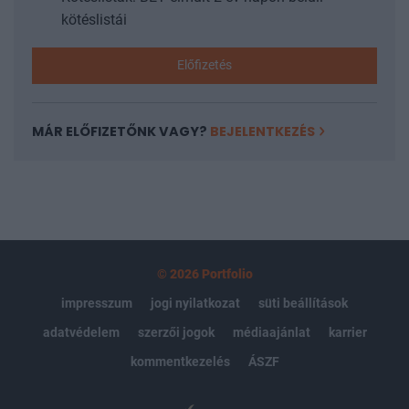
kötéslistái
Előfizetés
MÁR ELŐFIZETŐNK VAGY?
BEJELENTKEZÉS
© 2026 Portfolio
impresszum
jogi nyilatkozat
süti beállítások
adatvédelem
szerzői jogok
médiaajánlat
karrier
kommentkezelés
ÁSZF