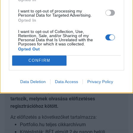
kormány.
I want to opt-out of processing my
Personal Data for Targeted Advertising.
Magyar Péter miniszterelnök szerint legkésőbb 2026
Opted In
októberének végéig elfogadják a vagyonadóról szóló
I want to opt-out of Collection, Use,
törvényt, bár a végleges jogszabálytervezet még nem
Retention, Sale, and/or Sharing of my
készült el, és a kormány több szabályozási opciót is
Personal Data that Is Unrelated with the
Purposes for which it was collected.
vizsgál. A kormányfő a csütörtöki kormányszóvivői
Opted Out
tájékoztatón azt mondta: a kabinet számításai szerint az új
CONFIRM
adónemből 300–600 milliárd forint közötti...
KEDVES OLVASÓNK!
Data Deletion
Data Access
Privacy Policy
A keresett cikk a portfolio.hu hírarchívumához
tartozik, melynek olvasása előfizetéses
regisztrációhoz kötött.
Az előfizetés a következőket tartalmazza:
Portfolio.hu teljes cikkarchívum
Kötéslisták: BÉT elmúlt 2 év napon belüli