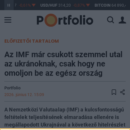
F
363,17
-0,61%
USD/HUF
314,20
-0,87%
BITCOIN
64 890,49
ELŐFIZETŐI TARTALOM
Az IMF már csukott szemmel utal
az ukránoknak, csak hogy ne
omoljon be az egész ország
Portfolio
2026. június 12. 15:09
A Nemzetközi Valutaalap (IMF) a kulcsfontosságú
feltételek teljesítésének elmaradása ellenére is
megállapodott Ukrajnával a következő hitelrészlet