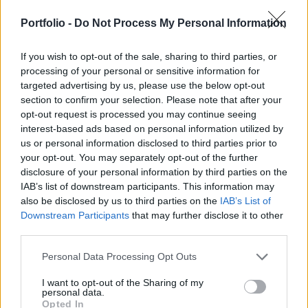
folyósításáról, miután a háború sújtotta ország
parlamentje nem fogadta el a szervezet által kért
Portfolio -
Do Not Process My Personal Information
adójogszabályt, a szigorú feltételekkel szembeni
If you wish to opt-out of the sale, sharing to third parties, or
belföldi ellenállás pedig folyamatosan erősödik.
processing of your personal or sensitive information for
targeted advertising by us, please use the below opt-out
A washingtoni székhelyű pénzintézet és Kijev szakértői
section to confirm your selection. Please note that after your
szintű megállapodásra jutott, ami csaknem 700 millió
opt-out request is processed you may continue seeing
dollár folyósítása előtt nyitja meg az utat. Az egyezséghez
interest-based ads based on personal information utilized by
az IMF igazgatótanácsának jóváhagyása is szükséges,
us or personal information disclosed to third parties prior to
erre várhatóan a jövő hónapban kerül sor - írja a
your opt-out. You may separately opt-out of the further
Bloomberg. A kompromisszum többhetes tárgyalássorozat
disclosure of your personal information by third parties on the
IAB’s list of downstream participants. This information may
eredménye. Az IMF azt kérte, hogy az ukrán...
also be disclosed by us to third parties on the
IAB’s List of
Downstream Participants
that may further disclose it to other
third parties.
KEDVES OLVASÓNK!
A keresett cikk a portfolio.hu hírarchívumához
Personal Data Processing Opt Outs
tartozik, melynek olvasása előfizetéses
I want to opt-out of the Sharing of my
regisztrációhoz kötött.
personal data.
Opted In