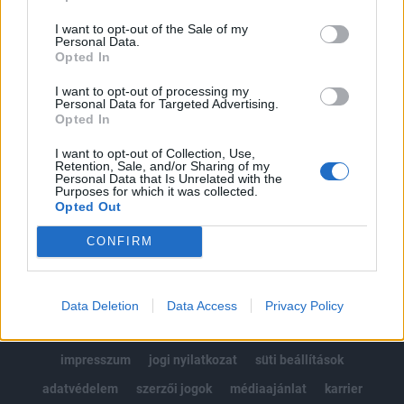
Az előfizetés a következőket tartalmazza:
I want to opt-out of the Sale of my
Portfolio.hu teljes cikkarchívum
Personal Data.
Kötéslisták: BÉT elmúlt 2 év napon belüli
Opted In
kötéslistái
I want to opt-out of processing my
Personal Data for Targeted Advertising.
Opted In
Előfizetés
I want to opt-out of Collection, Use,
Retention, Sale, and/or Sharing of my
Personal Data that Is Unrelated with the
MÁR ELŐFIZETŐNK VAGY?
BEJELENTKEZÉS
Purposes for which it was collected.
Opted Out
CONFIRM
Data Deletion
Data Access
Privacy Policy
© 2026 Portfolio
impresszum
jogi nyilatkozat
süti beállítások
adatvédelem
szerzői jogok
médiaajánlat
karrier