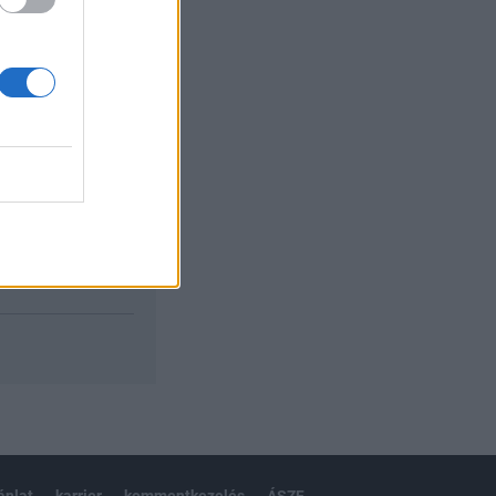
izetéses
ánlat
karrier
kommentkezelés
ÁSZF