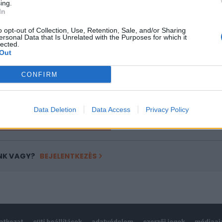
ing.
ASÓNK!
In
a portfolio.hu hírarchívumához tartozik, melynek olvasása előf
o opt-out of Collection, Use, Retention, Sale, and/or Sharing
ersonal Data that Is Unrelated with the Purposes for which it
ötött.
lected.
Out
övetkezőket tartalmazza:
 teljes cikkarchívum
CONFIRM
 BÉT elmúlt 2 év napon belüli
Data Deletion
Data Access
Privacy Policy
Előfizetés
NK VAGY?
BEJELENTKEZÉS
latkozat
süti beállítások
adatvédelem
szerzői jogok
médiaaj