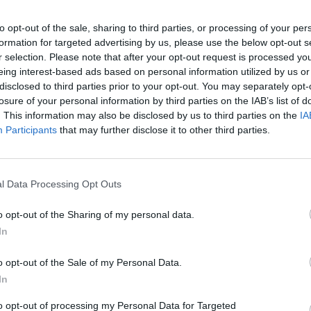
to opt-out of the sale, sharing to third parties, or processing of your per
éka
formation for targeted advertising by us, please use the below opt-out s
2. 06:00
r selection. Please note that after your opt-out request is processed y
eing interest-based ads based on personal information utilized by us or
disclosed to third parties prior to your opt-out. You may separately opt-
 mintegy 1900 milliárd forintra nőtt az alapítványi eg
losure of your personal information by third parties on the IAB’s list of
io gyűjtése szerint, így hatalmas érték kerülhet újra á
. This information may also be disclosed by us to third parties on the
IA
őoktatási intézményeket fenntartó kekvákat megszünte
Participants
that may further disclose it to other third parties.
hető, hogy egy tollvonással mindent visszavenne a k
ólékos mérlegelés jön, hogy mi legyen az egyetemek é
agyonelemek listája meglehetősen hosszú, és olyan, e
l Data Processing Opt Outs
lnek benne, mint például a győri reptér vagy a gödöllő
o opt-out of the Sharing of my personal data.
y előszeretettel szervezett ki közfeladatokat és állami vagyo
In
k legfőbb célja a vagyonvisszaszerzés. Ennek egyik eszköze a 
elő alapítványok, röviden kekvák megszüntetése, amelyet az e
o opt-out of the Sale of my Personal Data.
en képzelnek el: először a nem egyetemi alapítványokat...
In
to opt-out of processing my Personal Data for Targeted