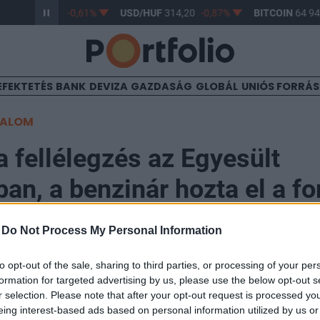
/HUF
363,17
-0,61%
USD/HUF
314,20
-0,87%
BITCOIN
64 947
EFEKTETÉS
BANK
DEVIZA
GAZDASÁG
GLOBÁL
UNIÓS FORRÁ
TALOM
a fellélegzés az Egyesült
an, a benzinár hozta el a fo
-
Do Not Process My Personal Information
to opt-out of the sale, sharing to third parties, or processing of your per
formation for targeted advertising by us, please use the below opt-out s
nagyobb mértékben javult júniusban az amerikai fogyasz
r selection. Please note that after your opt-out request is processed y
 előzetes fogyasztói bizalmi indexe szerint. A javulás
eing interest-based ads based on personal information utilized by us or