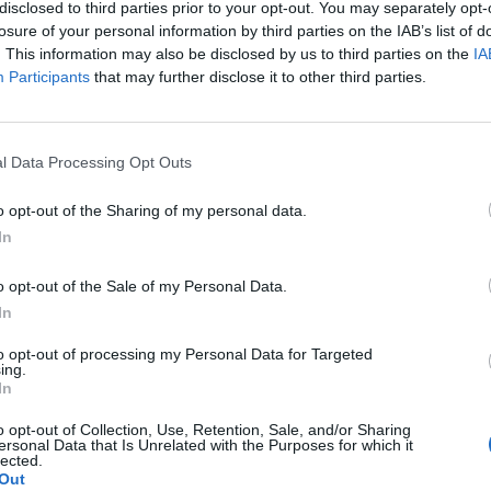
ő benzináraknak köszönhető, különösen az alacsonyab
disclosed to third parties prior to your opt-out. You may separately opt-
Az index ugyanakkor még mindig közel 20 százalékkal
losure of your personal information by third parties on the IAB’s list of
. This information may also be disclosed by us to third parties on the
IA
nttől, az inflációs várakozások pedig továbbra is maga
Participants
that may further disclose it to other third parties.
yobb mértékben javult júniusban az amerikai fogyasztói hangula
gyasztói bizalmi indexe a májusi 44,8 pontról 48,9 pontra emel
9,2 százalékos javulást, hanem érdemben meghaladta az elemzői
l Data Processing Opt Outs
téket várt. A jelenlegi gazdasági helyzet megítélését mérő...
o opt-out of the Sharing of my personal data.
In
ASÓNK!
o opt-out of the Sale of my Personal Data.
a portfolio.hu hírarchívumához tartozik, melynek olvasása előf
In
ötött.
to opt-out of processing my Personal Data for Targeted
övetkezőket tartalmazza:
ing.
In
 teljes cikkarchívum
 BÉT elmúlt 2 év napon belüli
o opt-out of Collection, Use, Retention, Sale, and/or Sharing
ersonal Data that Is Unrelated with the Purposes for which it
lected.
Out