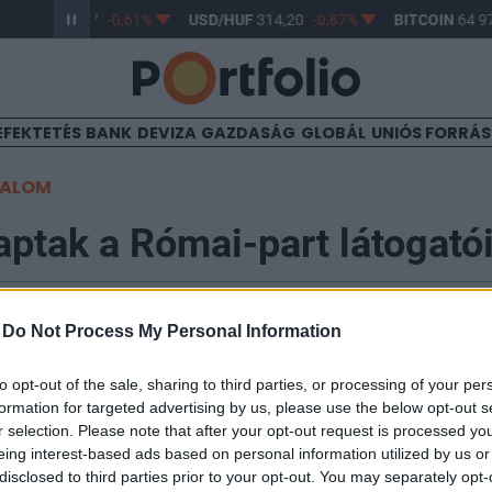
R/HUF
363,17
-0,61%
USD/HUF
314,20
-0,87%
BITCOIN
64 97
EFEKTETÉS
BANK
DEVIZA
GAZDASÁG
GLOBÁL
UNIÓS FORRÁ
TALOM
kaptak a Római-part látogató
-
Do Not Process My Personal Information
to opt-out of the sale, sharing to third parties, or processing of your per
 Kormányhivatala a 2026-os szezonra is engedélyezte
formation for targeted advertising by us, please use the below opt-out s
i Római-parti Plázson. Az ingyenes dunai fürdőhely jún
r selection. Please note that after your opt-out request is processed y
zött, mindennap 10 és 19 óra között várja a látogatóka
eing interest-based ads based on personal information utilized by us or
minőség is megfelelt az összes egészségügyi és biztons
disclosed to third parties prior to your opt-out. You may separately opt-