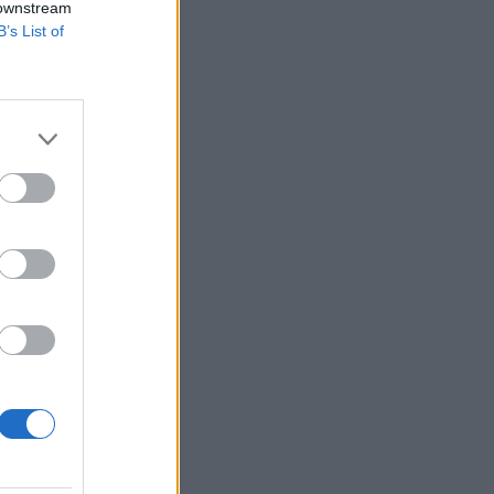
 downstream
B’s List of
025-ös évhez képest
üzemeltetés
ófavédelem
izetéses