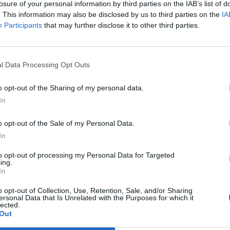
losure of your personal information by third parties on the IAB’s list of
onlapja.
. This information may also be disclosed by us to third parties on the
IA
Participants
that may further disclose it to other third parties.
s a benyújtott dokumentumok alapján a fürdőhely állapota a 2
 semmi nem akadályozza a szabadvízi fürdőzést. A biztonságos 
őknek szigorúan be kell tartaniuk a vízirendészet és a katasztr
őséget a szezon előtt és alatt összesen négy alkalommal...
l Data Processing Opt Outs
o opt-out of the Sharing of my personal data.
ASÓNK!
In
a portfolio.hu hírarchívumához tartozik, melynek olvasása előf
o opt-out of the Sale of my Personal Data.
ötött.
In
övetkezőket tartalmazza:
to opt-out of processing my Personal Data for Targeted
 teljes cikkarchívum
ing.
In
 BÉT elmúlt 2 év napon belüli
o opt-out of Collection, Use, Retention, Sale, and/or Sharing
ersonal Data that Is Unrelated with the Purposes for which it
lected.
Előfizetés
Out