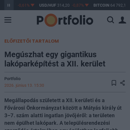
F
363,17
-0,61%
USD/HUF
314,20
-0,87%
BITCOIN
64 792,15
ELŐFIZETŐI TARTALOM
Megúszhat egy gigantikus
lakóparképítést a XII. kerület
Portfolio
2026. június 13. 15:30
Megállapodás született a XII. kerületi és a
Fővárosi Önkormányzat között a Mátyás király út
3–7. szám alatti ingatlan jövőjéről: a területen
nem épülhet lakópark. A településrendezési