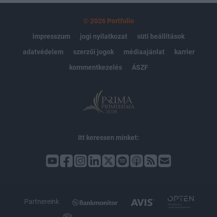
© 2026 Portfolio
impresszum
jogi nyilatkozat
süti beállítások
adatvédelem
szerzői jogok
médiaajánlat
karrier
kommentkezelés
ÁSZF
Itt keressen minket:
Partnereink