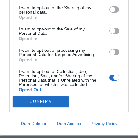
KEDVES OLVASÓNK!
I want to opt-out of the Sharing of my
personal data.
A keresett cikk a portfolio.hu hírarchívumához
Opted In
tartozik, melynek olvasása előfizetéses
I want to opt-out of the Sale of my
regisztrációhoz kötött.
Personal Data.
Opted In
Az előfizetés a következőket tartalmazza:
Portfolio.hu teljes cikkarchívum
I want to opt-out of processing my
Personal Data for Targeted Advertising.
Kötéslisták: BÉT elmúlt 2 év napon belüli
Opted In
kötéslistái
I want to opt-out of Collection, Use,
Retention, Sale, and/or Sharing of my
Personal Data that Is Unrelated with the
Előfizetés
Purposes for which it was collected.
Opted Out
CONFIRM
MÁR ELŐFIZETŐNK VAGY?
BEJELENTKEZÉS
Data Deletion
Data Access
Privacy Policy