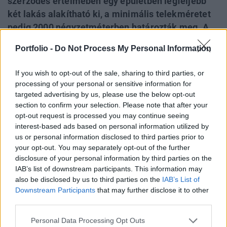
szerződés értelmében egy épületben legfeljebb
két lakás alakítható ki, a minimális telekméretet
pedig 2000 négyzetméterben határozták meg. A
megállapodást mind a kerületi képviselő-testület,
Portfolio -
Do Not Process My Personal Information
mind a Fővárosi Közgyűlés jóváhagyta. A korábbi
tervek szerint akár 12–16 új lakás is épülhetett
If you wish to opt-out of the sale, sharing to third parties, or
volna a területen, az új szabályozás azonban a
processing of your personal or sensitive information for
környék kertvárosias jellegéhez igazodó,
targeted advertising by us, please use the below opt-out
section to confirm your selection. Please note that after your
visszafogottabb beépítést tesz lehetővé.
opt-out request is processed you may continue seeing
interest-based ads based on personal information utilized by
Property Investment Forum 2026A hazai ingatlanpiac
us or personal information disclosed to third parties prior to
legnagyobb üzleti és networking találkozója! Idén a 22.
your opt-out. You may separately opt-out of the further
alkalommal!Információ és jelentkezésKovács Gergely, a XII.
disclosure of your personal information by third parties on the
kerület polgármestere bejelentette, hogy megállapodás
IAB’s list of downstream participants. This information may
született a Fővárosi Önkormányzattal a Mátyás király út 3–
also be disclosed by us to third parties on the
IAB’s List of
7. szám alatti ingatlan jövőjéről, amelynek eredményeként
Downstream Participants
that may further disclose it to other
third parties.
nem épülhet lakópark a területen....
Personal Data Processing Opt Outs