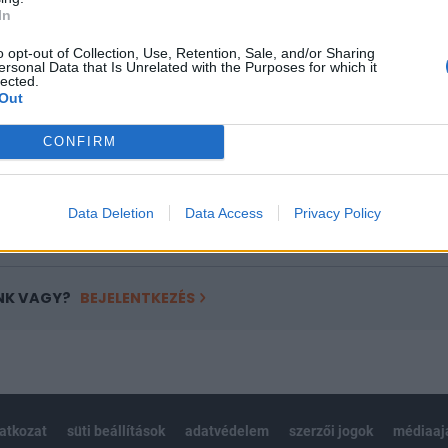
ASÓNK!
In
a portfolio.hu hírarchívumához tartozik, melynek olvasása előf
o opt-out of Collection, Use, Retention, Sale, and/or Sharing
ötött.
ersonal Data that Is Unrelated with the Purposes for which it
lected.
Out
övetkezőket tartalmazza:
 teljes cikkarchívum
CONFIRM
 BÉT elmúlt 2 év napon belüli
Data Deletion
Data Access
Privacy Policy
Előfizetés
NK VAGY?
BEJELENTKEZÉS
latkozat
süti beállítások
adatvédelem
szerzői jogok
médiaaj