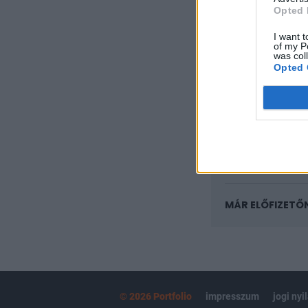
KEDVES OLV
Opted 
A keresett cikk 
I want t
regisztrációhoz k
of my P
was col
Opted 
Az előfizetés a k
Portfolio.hu
Kötéslisták:
kötéslistái
MÁR ELŐFIZETŐ
© 2026 Portfolio
impresszum
jogi nyi