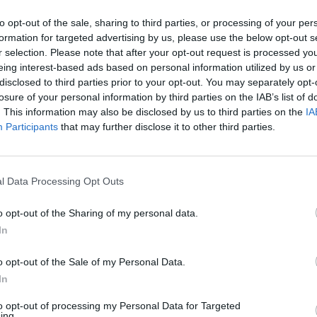
to opt-out of the sale, sharing to third parties, or processing of your per
formation for targeted advertising by us, please use the below opt-out s
r selection. Please note that after your opt-out request is processed y
ke-befektetések 2025-ben 16,8 milliárd euróra ugrot
eing interest-based ads based on personal information utilized by us or
s növekedés és hétéves csúcs. A beruházások közel fel
disclosed to third parties prior to your opt-out. You may separately opt-
losure of your personal information by third parties on the IAB’s list of
elektromos járművek ellátási lánca szívta fel. Magyaro
. This information may also be disclosed by us to third parties on the
IA
ismét a kontinens legnagyobb kedvezményezettje volt 
Participants
that may further disclose it to other third parties.
vel, ám a koncentrált kitettség és az EU szigorodó hoz
t. Az újonnan bejelentett projektek száma már csökke
nkább a stratégiai függőségek és a geopolitikai kockáz
l Data Processing Opt Outs
ztül vizsgálja a kínai befektetéseket.
o opt-out of the Sharing of my personal data.
Az áprilisi választások után visszakerült az európai térképre M
In
ja az uniós források hazahozatala, illetve hosszabb távon az eu
járnia Magyarországnak addig és mekkora lökést adhatnak az un
o opt-out of the Sale of my Personal Data.
 kérdéssel foglalkozik a Portfolio konferenciája, mely szakértő
In
to opt-out of processing my Personal Data for Targeted
ing.