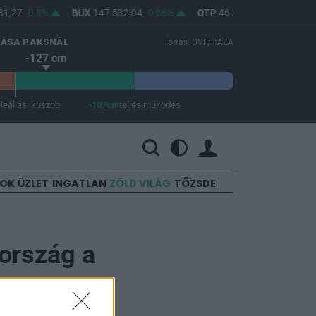
1,27
0,8%
BUX
147 532,04
0,66%
OTP
46 300
0,87%
MO
LÁSA PAKSNÁL
Forrás: OVF, HAEA
-127 cm
m
leállási küszöb
-107cm
teljes működés
 a teljes működés -107 cm.
SOK
ÜZLET
INGATLAN
ZÖLD VILÁG
TŐZSDE
rország a