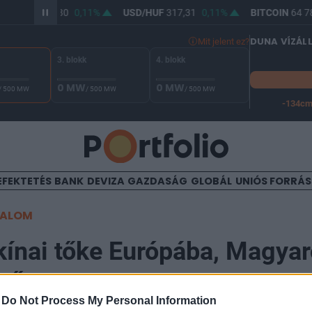
UR/HUF
365,80
0,11%
USD/HUF
317,31
0,11%
BITCOIN
64 78
DUNA VÍZÁL
Mit jelent ez?
3. blokk
4. blokk
0 MW
0 MW
/ 500 MW
/ 500 MW
/ 500 MW
-134c
A Duna vízállása Paksnál -127 cm. A leállási küszöb -134 cm,
EFEKTETÉS
BANK
DEVIZA
GAZDASÁG
GLOBÁL
UNIÓS FORRÁ
TALOM
kínai tőke Európába, Magya
ető
-
Do Not Process My Personal Information