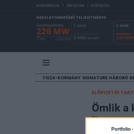
|
|
E
KONFERENCIA
ÁRFOLYAM
ELŐFIZETÉS
PAKSI ATOMERŐMŰ TELJESÍTMÉNYE
Összteljesítmény
1. blokk
2. blokk
226 MW
0 MW
226 MW
/ 500 MW
0 MW
2000 MW
A Paksi Atomerőmű összteljesítménye 226 MW. 
TISZA-KORMÁNY
SIGNATURE
HÁBORÚ
B
ELŐFIZETŐI TAR
Ömlik a 
listavez
Portfolio 