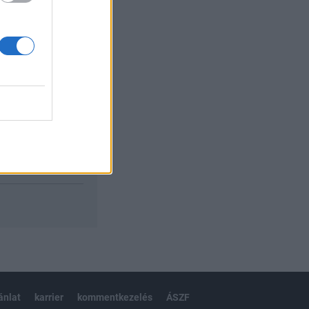
izetéses
ánlat
karrier
kommentkezelés
ÁSZF