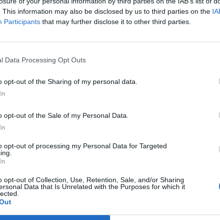
 volna elő - számolt be a Bloomberg.
losure of your personal information by third parties on the IAB’s list of
. This information may also be disclosed by us to third parties on the
IA
televízió előrejelzése szerint a szavazók 55 százaléka a javaslat
Participants
that may further disclose it to other third parties.
ta azt. A referendum hónapokon át tartó kampány végét jelente
dorlásellenes erők azzal érveltek, hogy Svájc gyors népességnöv
úráját, növeli a lakhatási költségeket...
l Data Processing Opt Outs
o opt-out of the Sharing of my personal data.
ASÓNK!
In
a portfolio.hu hírarchívumához tartozik, melynek olvasása előf
o opt-out of the Sale of my Personal Data.
ötött.
In
övetkezőket tartalmazza:
to opt-out of processing my Personal Data for Targeted
 teljes cikkarchívum
ing.
 BÉT elmúlt 2 év napon belüli
In
o opt-out of Collection, Use, Retention, Sale, and/or Sharing
ersonal Data that Is Unrelated with the Purposes for which it
lected.
Előfizetés
Out