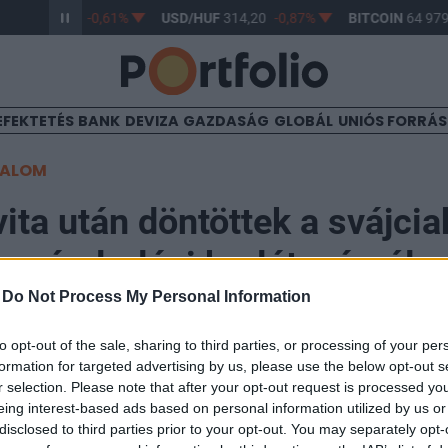
/HUF
363,17
-0,61%
USD/HUF
314,20
-0,87%
BITCOIN
64 979,
EFEKTETÉS
BANK
DEVIZA
GAZDASÁG
GLOBÁL
UNIÓS FORRÁ
TALOM
ita után döntöttek a svájcia
bevándorlási korlátozásról
-
Do Not Process My Personal Information
to opt-out of the sale, sharing to third parties, or processing of your per
formation for targeted advertising by us, please use the below opt-out s
r selection. Please note that after your opt-out request is processed y
ók elutasították azt a népszavazási kezdeményezést, am
eing interest-based ads based on personal information utilized by us or
volna az ország népességét, és szükség esetén a bev
disclosed to third parties prior to your opt-out. You may separately opt-