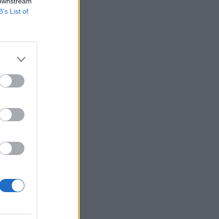
 downstream
B’s List of
 ellen voksolt, míg
tte, amelyben a
ekedése túlterheli
izetéses