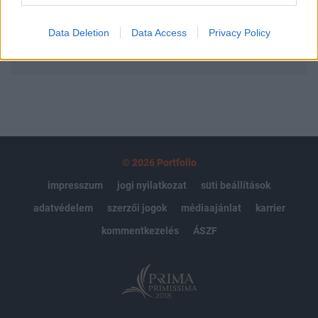
Előfizetés
Data Deletion
Data Access
Privacy Policy
MÁR ELŐFIZETŐNK VAGY?
BEJELENTKEZÉS
© 2026 Portfolio
impresszum
jogi nyilatkozat
süti beállítások
adatvédelem
szerzői jogok
médiaajánlat
karrier
kommentkezelés
ÁSZF