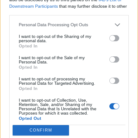
Downstream Participants
that may further disclose it to other
2026. június 14. 14:19 Megosztás Magyar Péternek üzent a
third parties.
szlovák államfő Peter Pellegrini a szlovák JOJ 24
Personal Data Processing Opt Outs
kereskedelmi hírcsatorna politikai műsorában több más
belpolitikai téma mellett a szlovák-magyar kapcsolatok
I want to opt-out of the Sharing of my
personal data.
időszerűségeire is kitért...
Opted In
I want to opt-out of the Sale of my
KEDVES OLVASÓNK!
Personal Data.
Opted In
A keresett cikk a portfolio.hu hírarchívumához
I want to opt-out of processing my
tartozik, melynek olvasása előfizetéses
Personal Data for Targeted Advertising.
regisztrációhoz kötött.
Opted In
Az előfizetés a következőket tartalmazza:
I want to opt-out of Collection, Use,
Retention, Sale, and/or Sharing of my
Portfolio.hu teljes cikkarchívum
Personal Data that Is Unrelated with the
Purposes for which it was collected.
Kötéslisták: BÉT elmúlt 2 év napon belüli
Opted Out
kötéslistái
CONFIRM