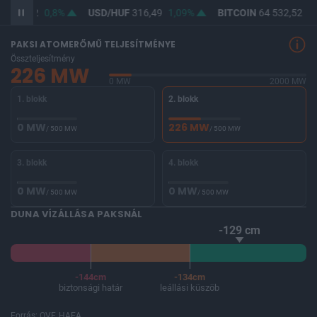
F
364,62
0,8%
USD/HUF
316,49
1,09%
BITCOIN
64 532,52
-0
PAKSI ATOMERŐMŰ TELJESÍTMÉNYE
Összteljesítmény
226 MW
0 MW
2000 MW
1. blokk
2. blokk
0 MW
226 MW
/ 500 MW
/ 500 MW
3. blokk
4. blokk
0 MW
0 MW
/ 500 MW
/ 500 MW
DUNA VÍZÁLLÁSA PAKSNÁL
-129 cm
-144cm
-134cm
biztonsági határ
leállási küszöb
Forrás: OVF, HAEA