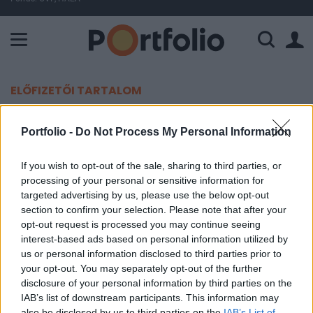
A Paksi Atomerőmű összteljesítménye 226 MW. A Duna vízállá
ELŐFIZETŐI TARTALOM
Tisza-kormány: vagyonadó, titkos
Portfolio -
Do Not Process My Personal Information
tábor és a körvonalazódó átfogó
változások
If you wish to opt-out of the sale, sharing to third parties, or
processing of your personal or sensitive information for
targeted advertising by us, please use the below opt-out
Portfolio
section to confirm your selection. Please note that after your
2026. június 14. 14:19
opt-out request is processed you may continue seeing
interest-based ads based on personal information utilized by
us or personal information disclosed to third parties prior to
Kármán András pénzügyminiszter a vagyonadóról
your opt-out. You may separately opt-out of the further
beszélt, míg Magyar Péter miniszterelnök a
disclosure of your personal information by third parties on the
korábbi kormányzat tervezett táboráról osztott
IAB’s list of downstream participants. This information may
meg további részleteket egy Facebook-videóban.
also be disclosed by us to third parties on the
IAB’s List of