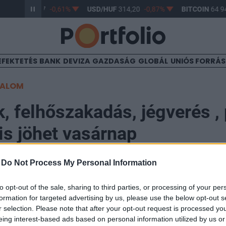
R/HUF
363,17
-0,61%
USD/HUF
314,20
-0,87%
BITCOIN
64 94
EFEKTETÉS
BANK
DEVIZA
GAZDASÁG
GLOBÁL
UNIÓS FORRÁ
TALOM
k, felhőszakadás, jégverés , 
 is jöhet vasárnap
-
Do Not Process My Personal Information
to opt-out of the sale, sharing to third parties, or processing of your per
formation for targeted advertising by us, please use the below opt-out s
zódó hullámzó front miatt ma késő estig intenzív, gyor
r selection. Please note that after your opt-out request is processed y
upercellákra kell készülni, elsősorban az ország déli t
eing interest-based ads based on personal information utilized by us or