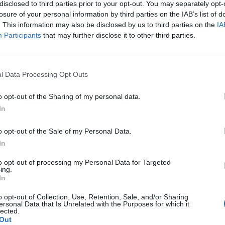
rejű szél, nagyméretű jégeső és felhőszakadás kísérhet
disclosed to third parties prior to your opt-out. You may separately opt-
r a legmagasabb, piros riasztást is elrendelhetik - jel
losure of your personal information by third parties on the IAB’s list of
. This information may also be disclosed by us to third parties on the
IA
Participants
that may further disclose it to other third parties.
026Szeptember 8-án jön az év egyik legjelentősebb üzleti fennt
folio Sustainable World 2026. A szektorsemleges konferencia a 
tásokkal, a legégetőbb beavatkozási gyakorlatokkal foglalkozik,
l Data Processing Opt Outs
ards díjátadónak is. Részletek a linken.Információ és jelentkez
o opt-out of the Sharing of my personal data.
In
ASÓNK!
o opt-out of the Sale of my Personal Data.
a portfolio.hu hírarchívumához tartozik, melynek olvasása előf
In
ötött.
to opt-out of processing my Personal Data for Targeted
övetkezőket tartalmazza:
ing.
In
 teljes cikkarchívum
 BÉT elmúlt 2 év napon belüli
o opt-out of Collection, Use, Retention, Sale, and/or Sharing
ersonal Data that Is Unrelated with the Purposes for which it
lected.
Out