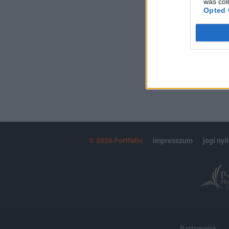
was col
kötéslistái
Opted 
MÁR ELŐFIZETŐ
© 2026 Portfolio
impresszum
jogi nyi
Partnereink