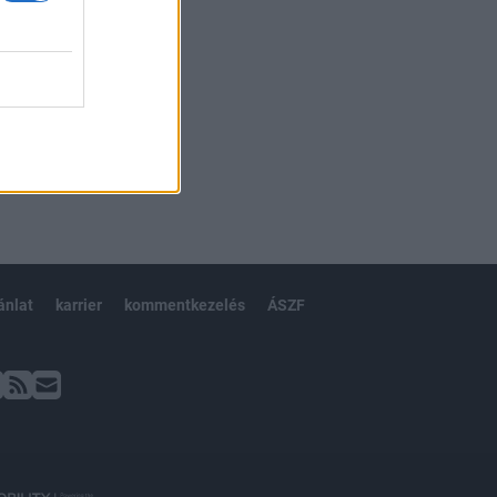
ánlat
karrier
kommentkezelés
ÁSZF