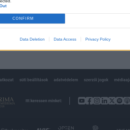
lected.
Out
CONFIRM
Előfizetés
Data Deletion
Data Access
Privacy Policy
NK VAGY?
BEJELENTKEZÉS
latkozat
süti beállítások
adatvédelem
szerzői jogok
médiaaj
Itt keressen minket: