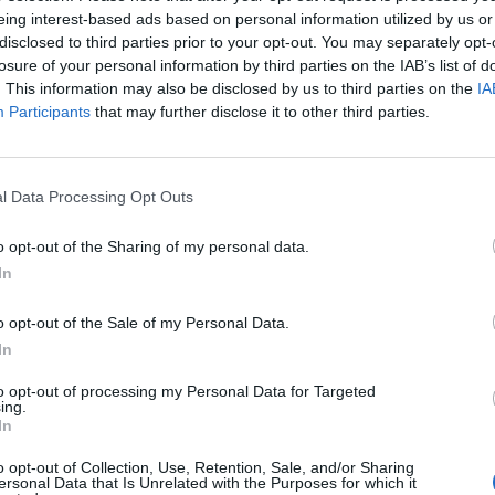
eing interest-based ads based on personal information utilized by us or
disclosed to third parties prior to your opt-out. You may separately opt-
losure of your personal information by third parties on the IAB’s list of
. This information may also be disclosed by us to third parties on the
IA
t személyautó Budapest XII. kerületében, a Budakeszi 
Participants
that may further disclose it to other third parties.
közölte az katasztrófavédelem az MTI-vel hétfő reggel.
s tűzoltókat riasztották a balesethez, amely akadályozza a forg
l Data Processing Opt Outs
 lezárták - írták a közleményben. A balesetben érintett személye
cikkünk megjelenéséig nem közölt információkat. Kapcsolódó ci
o opt-out of the Sharing of my personal data.
irdettek Magyarországon: egy teljes...
In
ASÓNK!
o opt-out of the Sale of my Personal Data.
In
a portfolio.hu hírarchívumához tartozik, melynek olvasása előf
to opt-out of processing my Personal Data for Targeted
ötött.
ing.
In
övetkezőket tartalmazza:
 teljes cikkarchívum
o opt-out of Collection, Use, Retention, Sale, and/or Sharing
ersonal Data that Is Unrelated with the Purposes for which it
 BÉT elmúlt 2 év napon belüli