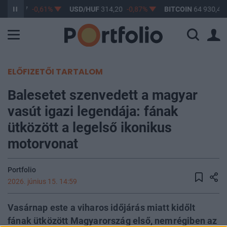
F
363,17
-0,61%
USD/HUF
314,20
-0,87%
BITCOIN
64 930,46
ELŐFIZETŐI TARTALOM
Balesetet szenvedett a magyar
vasút igazi legendája: fának
ütközött a legelső ikonikus
motorvonat
Portfolio
2026. június 15. 14:59
Vasárnap este a viharos időjárás miatt kidőlt
fának ütközött Magyarország első, nemrégiben az