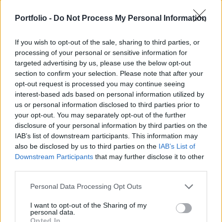
eredeti külsejét visszanyerő Bzmot motorkocsija
Portfolio -
Do Not Process My Personal Information
Villány közelében. A balesetben a jármű
jelentősen megrongálódott, így a további sorsa
If you wish to opt-out of the sale, sharing to third parties, or
egyelőre bizonytalan - írta meg az IHO.hu.
processing of your personal or sensitive information for
targeted advertising by us, please use the below opt-out
A baleset június 14-én este a 65-ös vasútvonalon történt,
section to confirm your selection. Please note that after your
amikor a retró festésű, 001-es pályaszámú szerelvény
opt-out request is processed you may continue seeing
Villány elhagyása után Mohács felé tartott. A HBweb
interest-based ads based on personal information utilized by
szakportál tájékoztatása szerint a kidőlt fával való ütközés
us or personal information disclosed to third parties prior to
komoly károkat okozott a motorkocsiban. Ez a szerelvény
your opt-out. You may separately opt-out of the further
disclosure of your personal information by third parties on the
hazánk legelső Bzmotja, amelyet a csehszlovák Vagonka
IAB’s list of downstream participants. This information may
Studénka gyártott. A könnyűszerkezetes...
also be disclosed by us to third parties on the
IAB’s List of
Downstream Participants
that may further disclose it to other
third parties.
KEDVES OLVASÓNK!
Personal Data Processing Opt Outs
A keresett cikk a portfolio.hu hírarchívumához
tartozik, melynek olvasása előfizetéses
I want to opt-out of the Sharing of my
personal data.
regisztrációhoz kötött.
Opted In