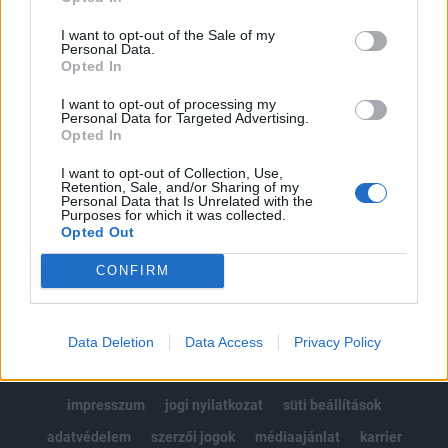
Az előfizetés a következőket tartalmazza:
I want to opt-out of the Sale of my
Portfolio.hu teljes cikkarchívum
Personal Data.
Opted In
Kötéslisták: BÉT elmúlt 2 év napon belüli
kötéslistái
I want to opt-out of processing my
Personal Data for Targeted Advertising.
Opted In
Előfizetés
I want to opt-out of Collection, Use,
Retention, Sale, and/or Sharing of my
Personal Data that Is Unrelated with the
Purposes for which it was collected.
MÁR ELŐFIZETŐNK VAGY?
BEJELENTKEZÉS
Opted Out
CONFIRM
Data Deletion
Data Access
Privacy Policy
© 2026 Portfolio
impresszum
jogi nyilatkozat
süti beállítások
adatvédelem
szerzői jogok
médiaajánlat
karrier