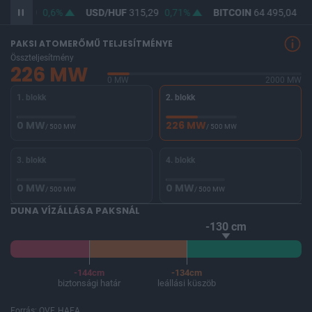
F
363,89
0,6%
USD/HUF
315,29
0,71%
BITCOIN
64 495,04
-0
PAKSI ATOMERŐMŰ TELJESÍTMÉNYE
Összteljesítmény
226 MW
0 MW
2000 MW
1. blokk
2. blokk
0 MW
226 MW
/ 500 MW
/ 500 MW
3. blokk
4. blokk
0 MW
0 MW
/ 500 MW
/ 500 MW
DUNA VÍZÁLLÁSA PAKSNÁL
-130 cm
-144cm
-134cm
biztonsági határ
leállási küszöb
Forrás: OVF, HAEA