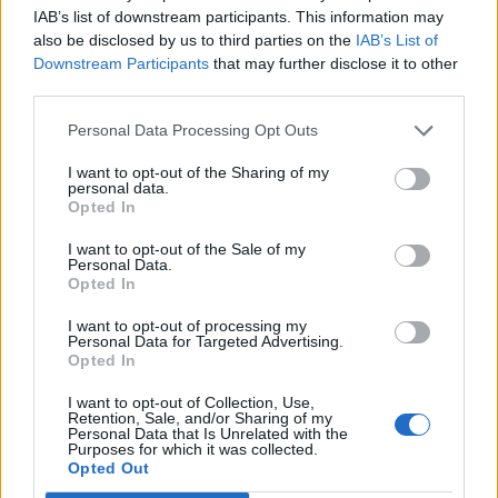
IAB’s list of downstream participants. This information may
legfontosabb dátumokat.
also be disclosed by us to third parties on the
IAB’s List of
Downstream Participants
that may further disclose it to other
Június 23-ig lehet véleményezni a kormány oldalán a
third parties.
2026/2027-es tanév rendjéről szóló tervezetet, amiben már
szerepelnek a legfontosabb időpontok. Meddig tart a
Personal Data Processing Opt Outs
2026/2027-es tanév? A 2026/2027-es tanév összesen 180
I want to opt-out of the Sharing of my
tanítási napos lesz, ez eggyel kevesebb, mint a most
personal data.
végződő tanév hossza. Az első tanítási nap: 2026.
Opted In
szeptember 1. kedd Az utolsó tanítási nap: ...
I want to opt-out of the Sale of my
Personal Data.
Opted In
KEDVES OLVASÓNK!
I want to opt-out of processing my
Personal Data for Targeted Advertising.
A keresett cikk a portfolio.hu hírarchívumához
Opted In
tartozik, melynek olvasása előfizetéses
regisztrációhoz kötött.
I want to opt-out of Collection, Use,
Retention, Sale, and/or Sharing of my
Personal Data that Is Unrelated with the
Az előfizetés a következőket tartalmazza:
Purposes for which it was collected.
Opted Out
Portfolio.hu teljes cikkarchívum
Kötéslisták: BÉT elmúlt 2 év napon belüli