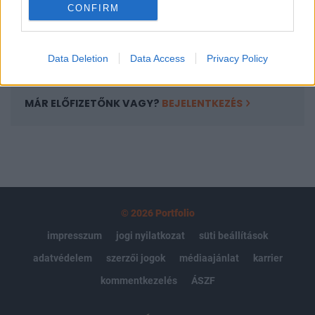
CONFIRM
kötéslistái
Előfizetés
Data Deletion
Data Access
Privacy Policy
MÁR ELŐFIZETŐNK VAGY?
BEJELENTKEZÉS
© 2026 Portfolio
impresszum
jogi nyilatkozat
süti beállítások
adatvédelem
szerzői jogok
médiaajánlat
karrier
kommentkezelés
ÁSZF