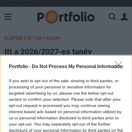
A Paksi Atomerőmű összteljesítménye 226 MW. A Duna vízállá
ELŐFIZETŐI TARTALOM
Itt a 2026/2027-es tanév
rendjének tervezete, mutatjuk a
Portfolio -
Do Not Process My Personal Information
legfontosabb dátumokat
If you wish to opt-out of the sale, sharing to third parties, or
Debreczeni Réka
processing of your personal or sensitive information for
2026. június 15. 10:30
targeted advertising by us, please use the below opt-out
section to confirm your selection. Please note that after your
opt-out request is processed you may continue seeing
Mikor lesz az őszi szünet, az érettségi és a
interest-based ads based on personal information utilized by
központi írásbeli a 2026/2027-es tanévben? Az
us or personal information disclosed to third parties prior to
Oktatási és Gyermekügyi Minisztérium friss
your opt-out. You may separately opt-out of the further
disclosure of your personal information by third parties on the
rendelettervezete alapján összegyűjtöttük a