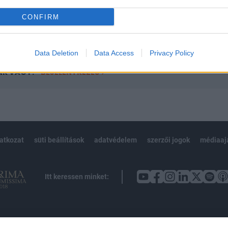
CONFIRM
Előfizetés
Data Deletion
Data Access
Privacy Policy
NK VAGY?
BEJELENTKEZÉS
latkozat
süti beállítások
adatvédelem
szerzői jogok
médiaaj
Itt keressen minket: