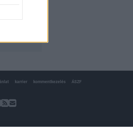
ánlat
karrier
kommentkezelés
ÁSZF