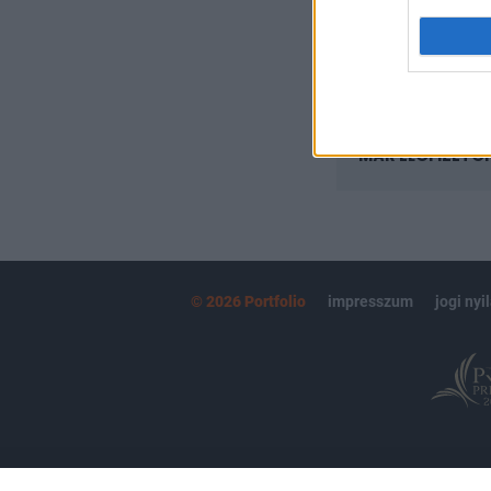
kötéslistái
MÁR ELŐFIZETŐ
© 2026 Portfolio
impresszum
jogi nyi
Partnereink