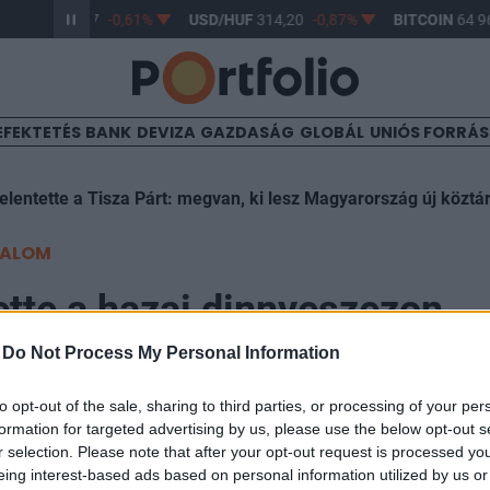
R/HUF
363,17
-0,61%
USD/HUF
314,20
-0,87%
BITCOIN
64 96
EFEKTETÉS
BANK
DEVIZA
GAZDASÁG
GLOBÁL
UNIÓS FORRÁ
elentette a Tisza Párt: megvan, ki lesz Magyarország új köztá
TALOM
ette a hazai dinnyeszezon
ek pontos dátumát a Lidl
-
Do Not Process My Personal Information
to opt-out of the sale, sharing to third parties, or processing of your per
formation for targeted advertising by us, please use the below opt-out s
r selection. Please note that after your opt-out request is processed y
eing interest-based ads based on personal information utilized by us or