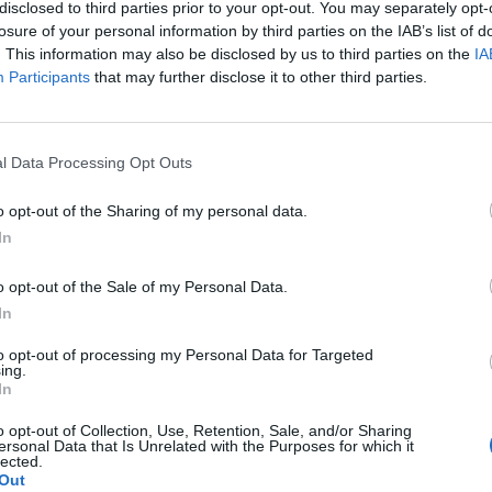
disclosed to third parties prior to your opt-out. You may separately opt-
zág tavaly több mint 17 600 tonna görögdinnyét értékes
losure of your personal information by third parties on the IAB’s list of
ekedés az előző évhez képest –, miközben 11 ezer to
. This information may also be disclosed by us to third parties on the
IA
t Európába. Az idei szezonban június 24-étől kezdik a 
Participants
that may further disclose it to other third parties.
 követően fokozatosan a magyar dinnye váltja fel az imp
cég sajtótájékoztatóján.
l Data Processing Opt Outs
 tavaly több mint 17 600 tonna görögdinnyét értékesített a haza
st jelentett az előző évhez képest, miközben több mint 11 eze
o opt-out of the Sharing of my personal data.
urópába – erről beszélt a dinnyeszezon kezdetét bejelentő sajtót
In
a Lidl Magyarország igazgatóságának elnöke. Az idei szezon...
o opt-out of the Sale of my Personal Data.
In
ASÓNK!
to opt-out of processing my Personal Data for Targeted
a portfolio.hu hírarchívumához tartozik, melynek olvasása előf
ing.
ötött.
In
övetkezőket tartalmazza:
o opt-out of Collection, Use, Retention, Sale, and/or Sharing
ersonal Data that Is Unrelated with the Purposes for which it
 teljes cikkarchívum
lected.
Out
 BÉT elmúlt 2 év napon belüli