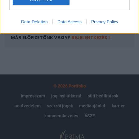
Előfizetés
Data Deletion
Data Access
Privacy Policy
MÁR ELŐFIZETŐNK VAGY?
BEJELENTKEZÉS
© 2026 Portfolio
impresszum
jogi nyilatkozat
süti beállítások
adatvédelem
szerzői jogok
médiaajánlat
karrier
kommentkezelés
ÁSZF