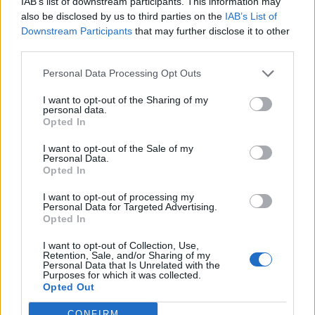
IAB’s list of downstream participants. This information may
also be disclosed by us to third parties on the
IAB’s List of
A Mol tájékoztatja a tőkepiaci szereplőket, hogy a Mol-
Downstream Participants
that may further disclose it to other
csoport termelésmegosztási megállapodást írt alá
third parties.
vegyesvállalati partnereivel, a Repsollal és a Türkiye
Personal Data Processing Opt Outs
Petrolleri A.O.-val (TPAO) a Földközi-tenger egyik offshore
kutatási területére, amelyre korábban kutatási engedélyt
I want to opt-out of the Sharing of my
personal data.
szerzett. A közlemény szerint az észak-afrikai tengeri
Opted In
projekt előrehaladása hozzájárul a líbiai...
I want to opt-out of the Sale of my
Personal Data.
Opted In
KEDVES OLVASÓNK!
I want to opt-out of processing my
A keresett cikk a portfolio.hu hírarchívumához
Personal Data for Targeted Advertising.
tartozik, melynek olvasása előfizetéses
Opted In
regisztrációhoz kötött.
I want to opt-out of Collection, Use,
Retention, Sale, and/or Sharing of my
Az előfizetés a következőket tartalmazza:
Personal Data that Is Unrelated with the
Purposes for which it was collected.
Portfolio.hu teljes cikkarchívum
Opted Out
Kötéslisták: BÉT elmúlt 2 év napon belüli
kötéslistái
CONFIRM