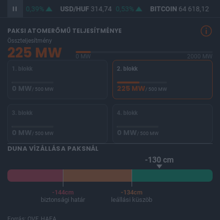
363,14
0,39%
USD/HUF
314,74
0,53%
BITCOIN
64 618,12
0,
PAKSI ATOMERŐMŰ TELJESÍTMÉNYE
Összteljesítmény
225 MW
0 MW
2000 MW
1. blokk
2. blokk
0 MW
225 MW
/ 500 MW
/ 500 MW
3. blokk
4. blokk
0 MW
0 MW
/ 500 MW
/ 500 MW
DUNA VÍZÁLLÁSA PAKSNÁL
-130 cm
-144cm
-134cm
biztonsági határ
leállási küszöb
Forrás: OVF, HAEA