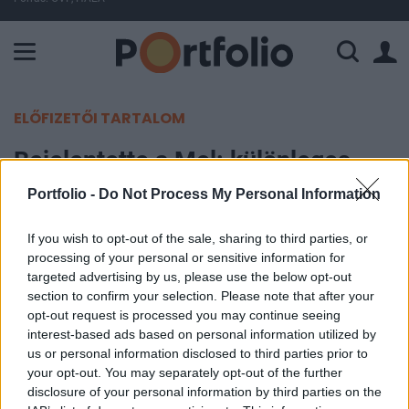
A Paksi Atomerőmű összteljesítménye 225 MW. A Duna vízállá
ELŐFIZETŐI TARTALOM
Bejelentette a Mol: különleges
tengeri területen indítanak
Portfolio -
Do Not Process My Personal Information
hatalmas kutatást
If you wish to opt-out of the sale, sharing to third parties, or
processing of your personal or sensitive information for
Portfolio
targeted advertising by us, please use the below opt-out
2026. június 16. 08:38
section to confirm your selection. Please note that after your
opt-out request is processed you may continue seeing
A Mol-csoport termelésmegosztási
interest-based ads based on personal information utilized by
us or personal information disclosed to third parties prior to
megállapodást írt alá a Repsollal és a TPAO-val a
your opt-out. You may separately opt-out of the further
Földközi-tenger egyik líbiai offshore kutatási
disclosure of your personal information by third parties on the
területére.