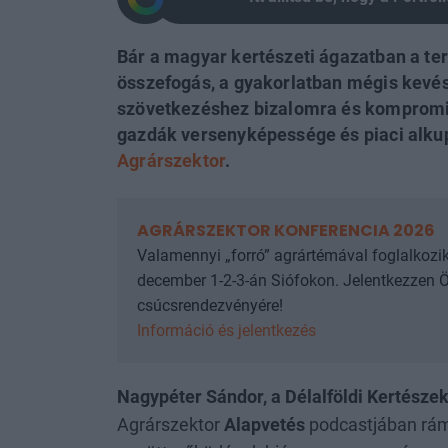
Bár a magyar kertészeti ágazatban a t
összefogás, a gyakorlatban mégis kevés
szövetkezéshez bizalomra és kompromi
gazdák versenyképessége és piaci alkupo
Agrárszektor
.
AGRÁRSZEKTOR KONFERENCIA 2026
Valamennyi „forró” agrártémával foglalkozik
december 1-2-3-án Siófokon. Jelentkezzen Ö
csúcsrendezvényére!
Információ és jelentkezés
Nagypéter Sándor, a Délalföldi Kertész
Agrárszektor
Alapvetés
podcastjában rámu