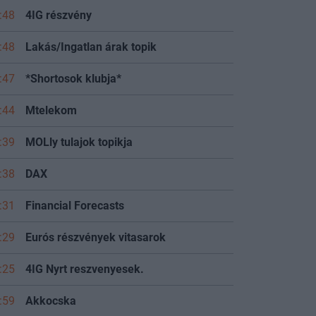
:48
4IG részvény
:48
Lakás/Ingatlan árak topik
:47
*Shortosok klubja*
:44
Mtelekom
:39
MOLly tulajok topikja
:38
DAX
:31
Financial Forecasts
:29
Eurós részvények vitasarok
:25
4IG Nyrt reszvenyesek.
:59
Akkocska