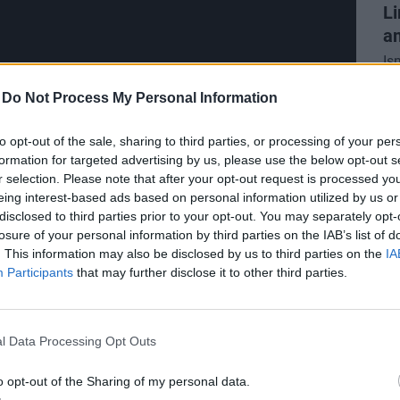
Li
am
Is
ta
-
Do Not Process My Personal Information
Me
nek az átlátható szabályok, a kölcsönös bizalom
me
ak be kell látniuk, hogy az egyéni szabadság
to opt-out of the sale, sharing to third parties, or processing of your per
al
formation for targeted advertising by us, please use the below opt-out s
nt
, hiszen ezzel a kompromisszummal olyan
st
r selection. Please note that after your opt-out request is processed y
cióhoz juthatnak, amely végül mindegyikőjüknek
eing interest-based ads based on personal information utilized by us or
 és gyümölcspiac fokozottan kitett az
DÍ
disclosed to third parties prior to your opt-out. You may separately opt-
Di
losure of your personal information by third parties on the IAB’s list of
nak és az importversenynek, ezért a kertészeti
. This information may also be disclosed by us to third parties on the
IA
pa
ezésnek.
Participants
that may further disclose it to other third parties.
Fe
me
NEHEZEN KÉPES FOLYAMATOSAN
 MINŐSÉGI ÉS LOGISZTIKAI
l Data Processing Opt Outs
o opt-out of the Sharing of my personal data.