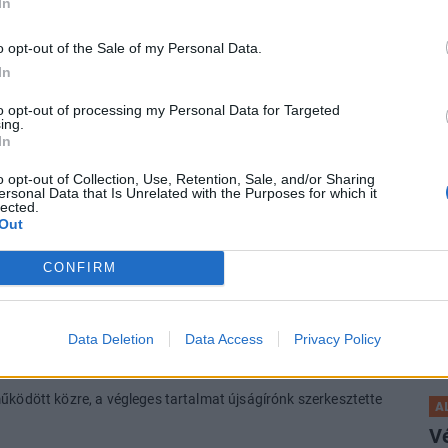
In
P
o opt-out of the Sale of my Personal Data.
gyre nagyobb a feszültség az USA-ban
Ré
In
ga
vagyonvédelmi hivatal, változás az
to opt-out of processing my Personal Data for Targeted
lé
ing.
In
A 
t Magyarországon, súlyos többlethalálozást okoz a
al
o opt-out of Collection, Use, Retention, Sale, and/or Sharing
ersonal Data that Is Unrelated with the Purposes for which it
lected.
Out
P
 szükségességének bizonygatása, hanem annak
A
CONFIRM
közös út nem a függetlenség elvesztésével jár,
ví
a versenyképesség növekedését
garantálja.
Eg
ga
Data Deletion
Data Access
Privacy Policy
Images
ké
űködött közre, a végleges tartalmat újságírónk szerkesztette
A
V