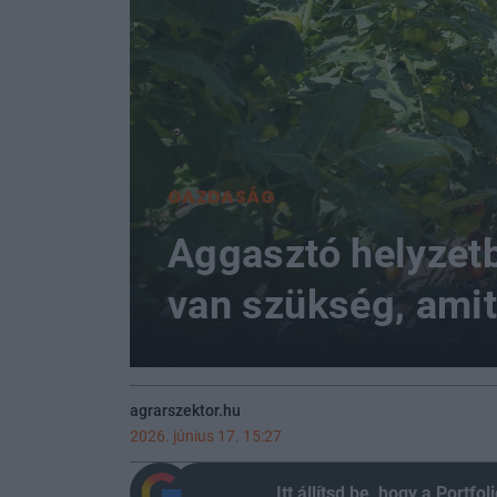
GAZDASÁG
Aggasztó helyzetb
van szükség, ami
agrarszektor.hu
2026. június 17. 15:27
Itt állítsd be, hogy a Portf