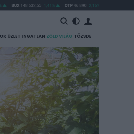
BUX
148 632,55
1,41%
OTP
46 890
2,16%
MOL
4 650
0,22%
SOK
ÜZLET
INGATLAN
ZÖLD VILÁG
TŐZSDE