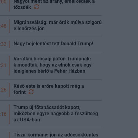
Nagyot ment az arany, emelkedtek a
:00
tőzsdék
Migránsválság: már órák múlva szigorú
:48
ellenőrzés jön
Nagy bejelentést tett Donald Trump!
:33
Váratlan bírósági pofon Trumpnak:
kimondták, hogy az elnök csak egy
:31
ideiglenes bérlő a Fehér Házban
Késő este is erőre kapott még a
:26
forint
Trump új főtanácsadót kapott,
miközben egyre nagyobb a feszültség
:16
az USA-ban
Tisza-kormány: jön az adócsökkentés