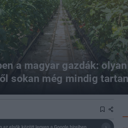
en a magyar gazdák: olyan
től sokan még mindig tarta
olio az elsők között legyen a Google híreiben