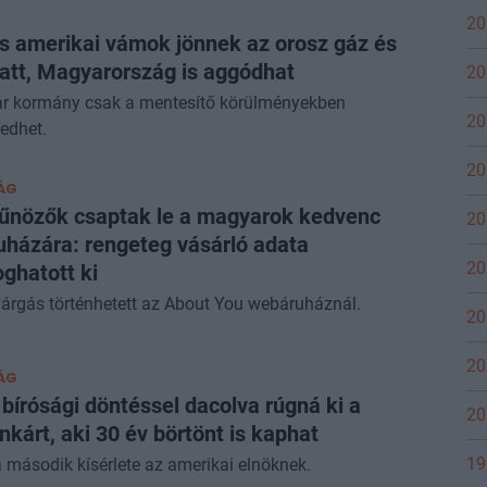
20
is amerikai vámok jönnek az orosz gáz és
iatt, Magyarország is aggódhat
20
r kormány csak a mentesítő körülményekben
20
edhet.
20
ÁG
űnözők csaptak le a magyarok kedvenc
20
házára: rengeteg vásárló adata
20
oghatott ki
árgás történhetett az About You webáruháznál.
20
20
ÁG
bírósági döntéssel dacolva rúgná ki a
20
nkárt, aki 30 év börtönt is kaphat
19
 második kísérlete az amerikai elnöknek.