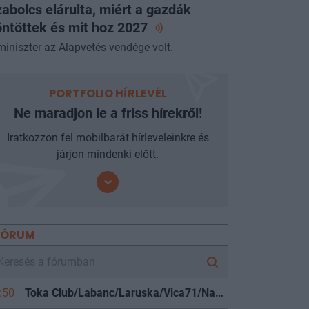
abolcs elárulta, miért a gazdák
ntöttek és mit hoz
2027
miniszter az Alapvetés vendége volt.
PORTFOLIO HÍRLEVÉL
Ne maradjon le a friss hírekről!
Iratkozzon fel mobilbarát hírleveleinkre és
járjon mindenki előtt.
FÓRUM
:50
Toka Club/Labanc/Laruska/Vica71/Nacky/Bpali/Oldrider/Josefernando/Mcbull/Kawaszabi