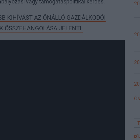
ályozási vagy támogatáspolitikai kérdés.
20
B KIHÍVÁST AZ ÖNÁLLÓ GAZDÁLKODÓI
EK ÖSSZEHANGOLÁSA JELENTI.
20
20
20
Ös
DÍ