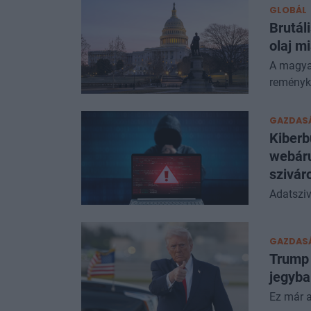
GLOBÁL
Brutál
olaj m
A magya
reményk
GAZDAS
Kiberb
webáru
szivár
Adatsziv
GAZDAS
Trump 
jegyba
Ez már a