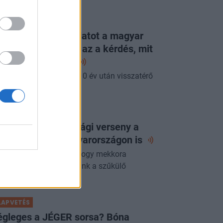
ORTFOLIO CHECKLIST
g látott ilyen jó adatot a magyar
zdaság: már csak az a kérdés, mit
p erre a
jegybank
pénteki Checklistben a 10 év után visszatérő
acsony infláció.
ORTFOLIO CHECKLIST
 következő gazdasági verseny a
zért folyhat - Magyarországon
is
yre fontosabb kérdés, hogy mekkora
zdasági értéket teremtünk a szűkülő
szletekből.
LAPVETÉS
égleges a JÉGER sorsa? Bóna