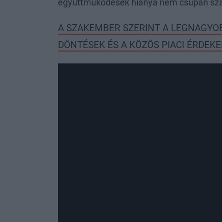
együttműködések hiánya nem csupán szab
A SZAKEMBER SZERINT A LEGNAGYOB
DÖNTÉSEK ÉS A KÖZÖS PIACI ÉRDEK