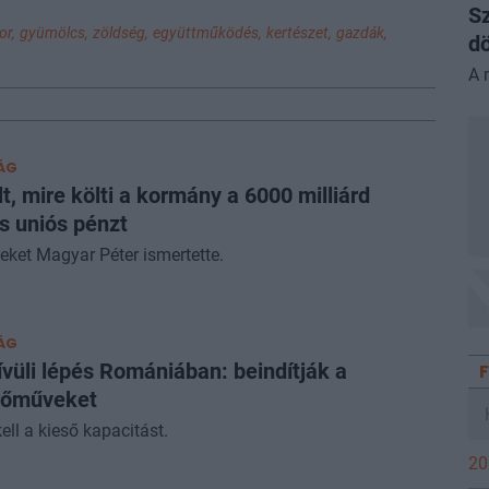
Sz
or,
gyümölcs,
zöldség,
együttműködés,
kertészet,
gazdák,
dö
A 
ÁG
lt, mire költi a kormány a 6000 milliárd
os uniós pénzt
teket Magyar Péter ismertette.
ÁG
vüli lépés Romániában: beindítják a
rőműveket
ell a kieső kapacitást.
20