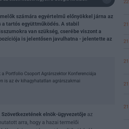
22
ermelők számára egyértelmű előnyökkel járna az
 a tartós együttműködés. A stabil
21
sszumokra van szükség, cserébe viszont a
zíciója is jelentősen javulhatna - jelentette az
21
21
 a Portfolio Csoport Agrárszektor Konferenciája
n is az év kihagyhatatlan agrárszakmai
21
21
ek Szövetkezetének elnök-ügyvezetője
az
tatott arra, hogy a hazai termelői