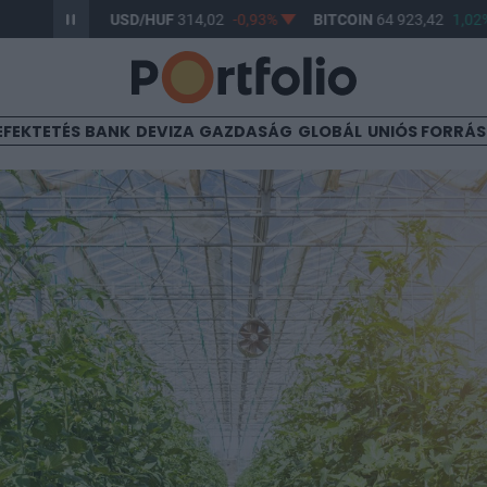
,68%
USD/HUF
314,02
-0,93%
BITCOIN
64 923,42
1,02%
EFEKTETÉS
BANK
DEVIZA
GAZDASÁG
GLOBÁL
UNIÓS FORRÁ