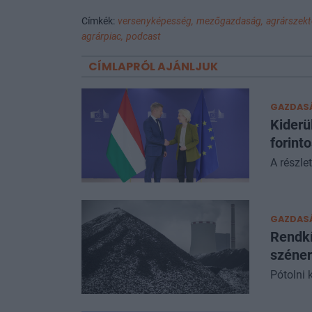
Címkék:
versenyképesség,
mezőgazdaság,
agrárszekt
agrárpiac,
podcast
CÍMLAPRÓL AJÁNLJUK
GAZDAS
Kiderü
forint
A részle
GAZDAS
Rendkí
széne
Pótolni k