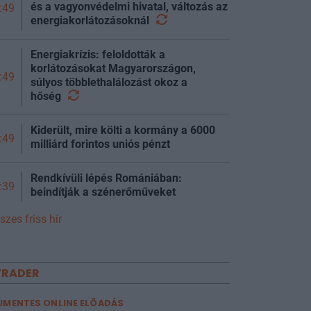
és a vagyonvédelmi hivatal, változás az
:49
energiakorlátozásoknál
Energiakrízis: feloldották a
korlátozásokat Magyarországon,
:49
súlyos többlethalálozást okoz a
hőség
Kiderült, mire költi a kormány a 6000
:49
milliárd forintos uniós pénzt
Rendkívüli lépés Romániában:
:39
beindítják a szénerőműveket
szes friss hír
TRADER
JMENTES ONLINE ELŐADÁS