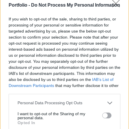
adóváltozások és az alacsony infláció együttesen
Portfolio -
Do Not Process My Personal Information
azt eredményezték, hogy a reálbérek is gyorsan
emelkednek.
If you wish to opt-out of the sale, sharing to third parties, or
processing of your personal or sensitive information for
Meglepően erős adatok Idén isten bizony nem fognak
targeted advertising by us, please use the below opt-out
nagyot emelni a béreken a vállalatok! Maximum annyit,
section to confirm your selection. Please note that after your
amennyi az infláció, mert nem lehet már bírni a hosszú
opt-out request is processed you may continue seeing
évek óta tartó, jelentős bérkorrekciókat! Milyen sokszor
interest-based ads based on personal information utilized by
us or personal information disclosed to third parties prior to
hallottuk ezeket a szólamokat a szakmai szervezetektől. A
your opt-out. You may separately opt-out of the further
statisztikai hivatal friss adatai alapján, amelyek szerint
disclosure of your personal information by third parties on the
tavasszal is kitartott a magas bérdinamika, idén...
IAB’s list of downstream participants. This information may
also be disclosed by us to third parties on the
IAB’s List of
Downstream Participants
that may further disclose it to other
KEDVES OLVASÓNK!
third parties.
A keresett cikk a portfolio.hu hírarchívumához
Personal Data Processing Opt Outs
tartozik, melynek olvasása előfizetéses
regisztrációhoz kötött.
I want to opt-out of the Sharing of my
personal data.
Opted In
Az előfizetés a következőket tartalmazza: