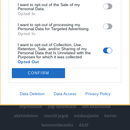
Portfolio.hu teljes cikkarchívum
I want to opt-out of the Sale of my
Personal Data.
Kötéslisták: BÉT elmúlt 2 év napon belüli
Opted In
kötéslistái
I want to opt-out of processing my
Personal Data for Targeted Advertising.
Előfizetés
Opted In
I want to opt-out of Collection, Use,
Retention, Sale, and/or Sharing of my
MÁR ELŐFIZETŐNK VAGY?
BEJELENTKEZÉS
Personal Data that Is Unrelated with the
Purposes for which it was collected.
Opted Out
CONFIRM
Data Deletion
Data Access
Privacy Policy
© 2026 Portfolio
impresszum
jogi nyilatkozat
süti beállítások
adatvédelem
szerzői jogok
médiaajánlat
karrier
kommentkezelés
ÁSZF