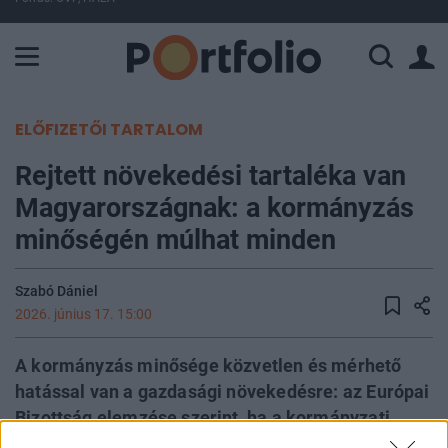
A Paksi Atomerőmű összteljesítménye 225 MW. A Duna vízállá
ELŐFIZETŐI TARTALOM
Rejtett növekedési tartaléka van
Magyarországnak: a kormányzás
minőségén múlhat minden
Szabó Dániel
2026. június 17. 15:00
A kormányzás minősége közvetlen és mérhető
hatással van a gazdasági növekedésre: az Európai
Bizottság elemzése szerint, ha a kormányzati
hatékonyság vagy a jogállamiság mutatója