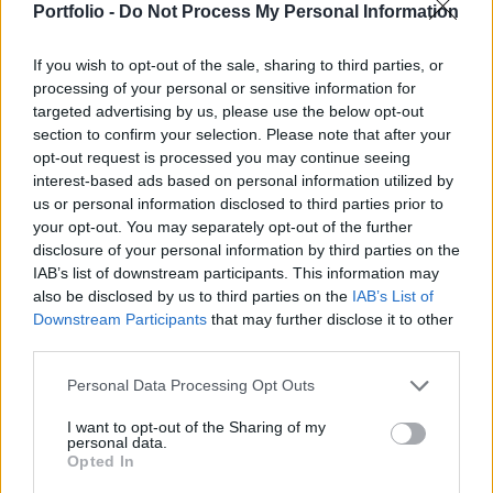
Portfolio -
Do Not Process My Personal Information
érdemben javul, az tizenöt éves távon akár 29–30
százalékkal is magasabb egy főre jutó GDP-vel
If you wish to opt-out of the sale, sharing to third parties, or
járhat. A 2004 után csatlakozott uniós
processing of your personal or sensitive information for
tagállamoknál a kormányzási javulás érdemi
targeted advertising by us, please use the below opt-out
section to confirm your selection. Please note that after your
felzárkózási többletet adott, ám 2021 után már
opt-out request is processed you may continue seeing
negatív elmozdulások is megjelentek, főként a
interest-based ads based on personal information utilized by
kormányzati hatékonyság területén.
us or personal information disclosed to third parties prior to
Magyarországon a Világbank friss adatai szerint
your opt-out. You may separately opt-out of the further
disclosure of your personal information by third parties on the
2022 és 2024 között a hat kormányzási
IAB’s list of downstream participants. This information may
dimenzióból négyben romlás történt, miközben a
also be disclosed by us to third parties on the
IAB’s List of
GDP-növekedés is jelentősen lassult, főleg a
Downstream Participants
that may further disclose it to other
beruházások visszaesésénél lehet érezhető a
third parties.
rossz irányítás kedvezőtlen hatása. A romló
Personal Data Processing Opt Outs
kormányzási minőség nem csupán intézményi
probléma: gyengébb kiszámíthatóság mellett a
I want to opt-out of the Sharing of my
personal data.
vállalatok könnyebben halasztanak el
Opted In
fejlesztéseket, és kisebb eséllyel indítanak