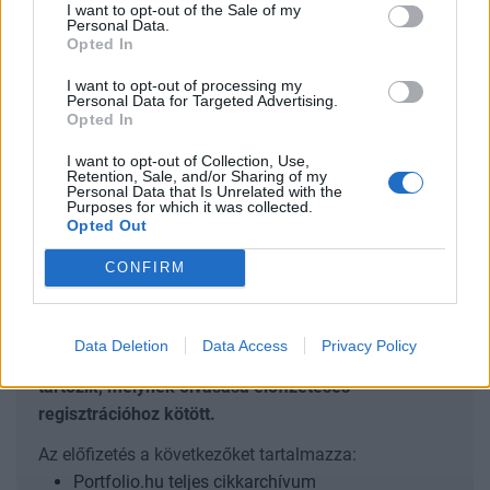
I want to opt-out of the Sale of my
hosszabb távú fejlesztéseket.
Personal Data.
Opted In
Back to Europe 2026Az áprilisi választások után
I want to opt-out of processing my
visszakerült az európai térképre Magyarország, a kormány
Personal Data for Targeted Advertising.
kiemelt célja az uniós források hazahozatala, illetve
Opted In
hosszabb távon az euró bevezetése. Milyen utat kell
I want to opt-out of Collection, Use,
bejárnia Magyarországnak addig és mekkora lökést
Retention, Sale, and/or Sharing of my
Personal Data that Is Unrelated with the
adhatnak az uniós pénzek a gazdaságnak? Ezzel a
Purposes for which it was collected.
kérdéssel foglalkozik a Portfolio konferenciája, mely
Opted Out
szakértőkkel...
CONFIRM
KEDVES OLVASÓNK!
Data Deletion
Data Access
Privacy Policy
A keresett cikk a portfolio.hu hírarchívumához
tartozik, melynek olvasása előfizetéses
regisztrációhoz kötött.
Az előfizetés a következőket tartalmazza:
Portfolio.hu teljes cikkarchívum