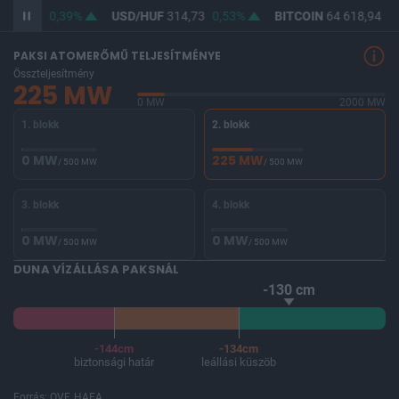
363,13
0,39%
USD/HUF
314,73
0,53%
BITCOIN
64 618,94
0,
PAKSI ATOMERŐMŰ TELJESÍTMÉNYE
Összteljesítmény
225 MW
0 MW
2000 MW
1. blokk
2. blokk
0 MW
225 MW
/ 500 MW
/ 500 MW
3. blokk
4. blokk
0 MW
0 MW
/ 500 MW
/ 500 MW
DUNA VÍZÁLLÁSA PAKSNÁL
-130 cm
-144cm
-134cm
biztonsági határ
leállási küszöb
Forrás: OVF, HAEA