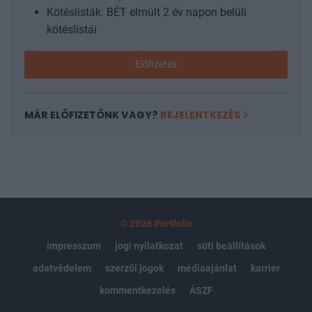
Kötéslisták: BÉT elmúlt 2 év napon belüli
kötéslistái
Előfizetés
MÁR ELŐFIZETŐNK VAGY?
BEJELENTKEZÉS
© 2026 Portfolio
impresszum
jogi nyilatkozat
süti beállítások
adatvédelem
szerzői jogok
médiaajánlat
karrier
kommentkezelés
ÁSZF