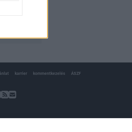
ánlat
karrier
kommentkezelés
ÁSZF