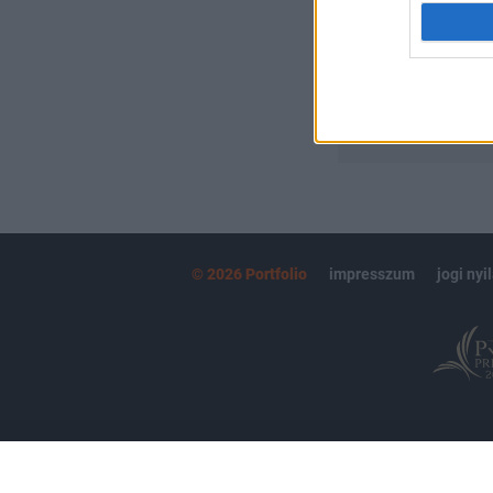
MÁR ELŐFIZETŐ
© 2026 Portfolio
impresszum
jogi nyi
Partnereink