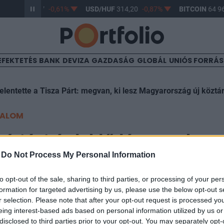
R/HUF
363,17
-0,61%
USD/HUF
314,20
-0,87%
BITCOIN
64 96
EFEKTETÉS
BANK
DEVIZA
GAZDASÁG
GLOBÁL
UNIÓS FORRÁ
elentette a Tisza Párt: megvan, ki lesz Magyarország új köztá
TALOM
 óriási érdeklődés, estek a
-
Do Not Process My Personal Information
to opt-out of the sale, sharing to third parties, or processing of your per
formation for targeted advertising by us, please use the below opt-out s
r selection. Please note that after your opt-out request is processed y
eing interest-based ads based on personal information utilized by us or
disclosed to third parties prior to your opt-out. You may separately opt-