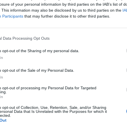
yar származási garanciák (Guarantees of Origin, GO)
losure of your personal information by third parties on the IAB’s list of
n, miután májusban több mint kétéves csúcsra emelked
. This information may also be disclosed by us to third parties on the
IA
Participants
that may further disclose it to other third parties.
bra is rendkívül erős maradt: a felkínált mennyiséget
ladták meg a vételi ajánlatok.
orum 2026Az energiaszektor csúcsvezetői egy helyen: stratégia
l Data Processing Opt Outs
 beruházásokról, szabályozásról és az energetikai jövőjéről.Inf
 szerdai aukcióján a 2026-os termeléshez kapcsolódó magyar vi
o opt-out of the Sharing of my personal data.
k átlagosan 1,32 euró/MWh áron keltek el, ami alacsonyabb a m
In
o opt-out of the Sale of my Personal Data.
ASÓNK!
In
a portfolio.hu hírarchívumához tartozik, melynek olvasása előf
to opt-out of processing my Personal Data for Targeted
ing.
ötött.
In
övetkezőket tartalmazza:
o opt-out of Collection, Use, Retention, Sale, and/or Sharing
 teljes cikkarchívum
ersonal Data that Is Unrelated with the Purposes for which it
lected.
 BÉT elmúlt 2 év napon belüli
Out