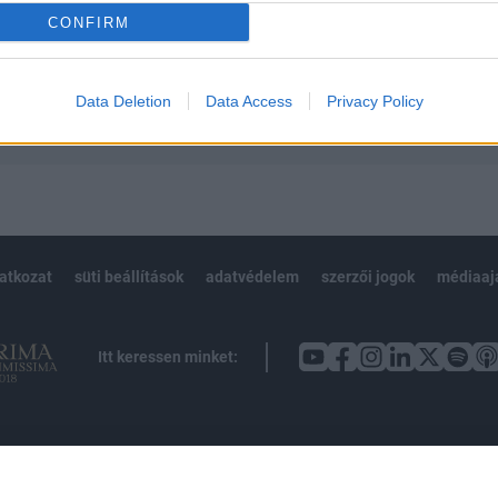
CONFIRM
Előfizetés
Data Deletion
Data Access
Privacy Policy
NK VAGY?
BEJELENTKEZÉS
latkozat
süti beállítások
adatvédelem
szerzői jogok
médiaaj
Itt keressen minket: