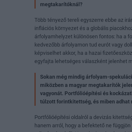
megtakarítóknál?
Több tényező tereli egyszerre ebbe az irán
inflációs környezet és a globális piacokh
árfolyamhelyzet különösen fontos: ha a fo
kedvezőbb árfolyamon tud eurót vagy doll
képviselhet akkor, ha a hazai fizetőeszkö
egyfajta lehetséges válaszként jelenhet m
Sokan még mindig árfolyam-spekuláci
miközben a magyar megtakarítók jelent
vagyonát. Portfólióépítési és kockáza
túlzott forintkitettség, és miben adha
Portfólióépítési oldalról a devizás kitetts
hanem arról, hogy a befektető ne függjön 