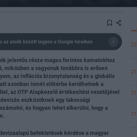
olio az elsők között legyen a Google híreiben
22
ók jelentős része magas forintos kamatokhoz
, miközben a vagyonuk továbbra is erősen
21
yam, az inflációs bizonytalanság és a globális
tt azonban ismét előtérbe kerülhetnek a
lel, az OTP Alapkezelő értékesítési vezetőjével
21
a devizás eszközöknek egy lakossági
számolni, és hogyan lehet elkerülni, hogy a
21
n.
a devizaalapú befektetések kérdése a magyar