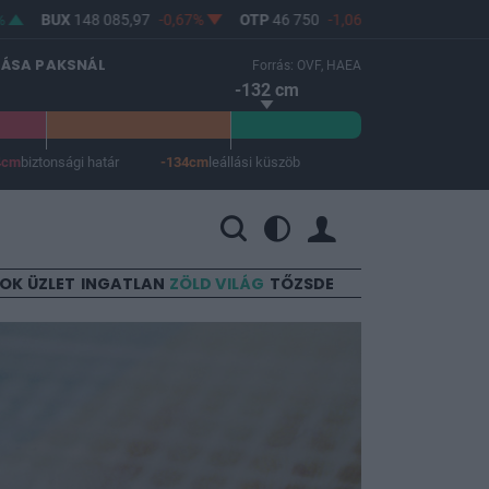
BUX
148 085,97
-0,67%
OTP
46 750
-1,06%
MOL
4 608
-2,25
LÁSA PAKSNÁL
Forrás: OVF, HAEA
-132 cm
4cm
biztonsági határ
-134cm
leállási küszöb
 a leállási küszöb -134 cm.
SOK
ÜZLET
INGATLAN
ZÖLD VILÁG
TŐZSDE