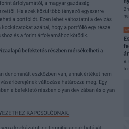
ny
 forint árfolyamától, a magyar gazdaság
Br
ezettől. Ha ezek közül több tényező egyszerre
na
heti a portfóliót. Ezen lehet változtatni a devizás
 kockázatokat azáltal, hogy a portfólió egy része
E
shoz és a forint árfolyamához kötődik.
Es
fe
evizaalapú befektetés részben mérsékelheti a
á
A 
tes
an denominált eszközben van, annak értékét nem
nt vásárlóerejének változása határozza meg. Egy
tében a befektető részben olyan devizában és olyan
NYEZETHEZ KAPCSOLÓDNAK.
sen a kockázatot, de tompítja annak hatását,