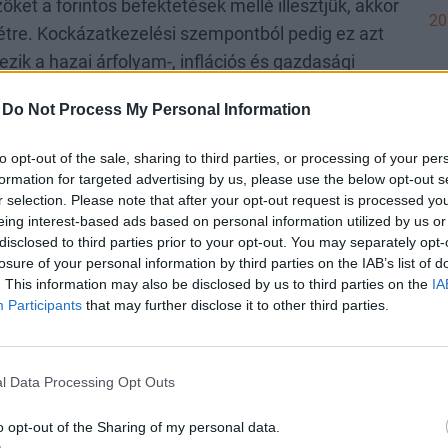
ket a forintos befektetések mellé illesztjük, akkor
20
 létre. Kockázatkezelési szempontból pedig ez azt
ezik a hazai árfolyam-, inflációs és gazdasági
Ös
lem stabilizáló szerepet tölthet be.
-
Do Not Process My Personal Information
to opt-out of the sale, sharing to third parties, or processing of your per
formation for targeted advertising by us, please use the below opt-out s
tásban, hajszálon múlhat Paks teljes leállása
r selection. Please note that after your opt-out request is processed y
IN
milliárdos energiafejlesztési program részletei
eing interest-based ads based on personal information utilized by us or
Bi
disclosed to third parties prior to your opt-out. You may separately opt-
n dőltek meg az évszázados rekordok
h
losure of your personal information by third parties on the IAB’s list of
. This information may also be disclosed by us to third parties on the
IA
Ho
Participants
that may further disclose it to other third parties.
va
Me
ko
l Data Processing Opt Outs
há
o opt-out of the Sharing of my personal data.
DÍ