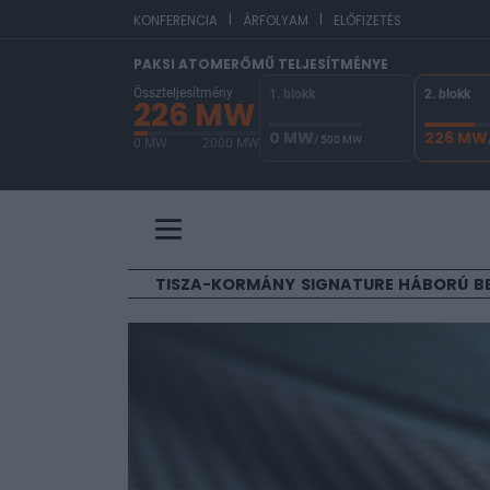
|
|
EUR/HUF
361,7
KONFERENCIA
ÁRFOLYAM
ELŐFIZETÉS
PAKSI ATOMERŐMŰ TELJESÍTMÉNYE
Összteljesítmény
1. blokk
2. blokk
226 MW
0 MW
226 MW
/ 500 MW
0 MW
2000 MW
A Paksi Atomerőmű összteljesítménye 226 MW. 
TISZA-KORMÁNY
SIGNATURE
HÁBORÚ
B