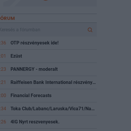
FÓRUM
:36
OTP részvényesek ide!
:01
Ezüst
:23
PANNERGY - moderalt
:21
Raiffeisen Bank International részvényesek
:00
Financial Forecasts
:34
Toka Club/Labanc/Laruska/Vica71/Nacky/Bpali/Oldrider/Josefernando/Mcbull/Kawaszabi
:26
4IG Nyrt reszvenyesek.