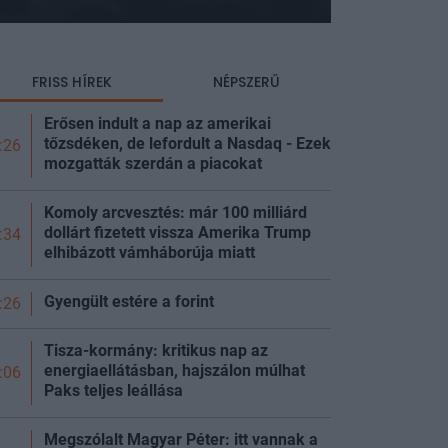
FRISS HÍREK
NÉPSZERŰ
Erősen indult a nap az amerikai
tőzsdéken, de lefordult a Nasdaq - Ezek
:26
mozgatták szerdán a
piacokat
Komoly arcvesztés: már 100 milliárd
dollárt fizetett vissza Amerika Trump
:34
elhibázott vámháborúja miatt
Gyengült estére a
forint
:26
Tisza-kormány: kritikus nap az
energiaellátásban, hajszálon múlhat
:06
Paks teljes
leállása
Megszólalt Magyar Péter: itt vannak a