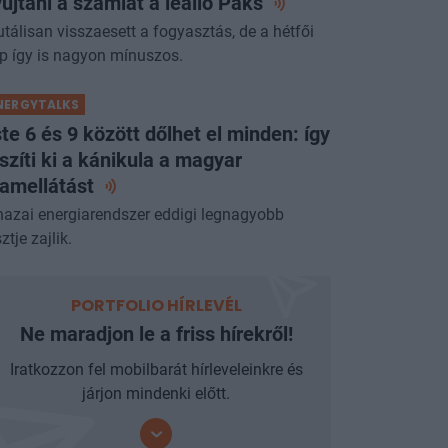
újtani a számlát a leálló
Paks
utálisan visszaesett a fogyasztás, de a hétfői
p így is nagyon mínuszos.
NERGYTALKS
te 6 és 9 között dőlhet el minden: így
szíti ki a kánikula a magyar
ramellátást
hazai energiarendszer eddigi legnagyobb
ztje zajlik.
PORTFOLIO HÍRLEVÉL
Ne maradjon le a friss hírekről!
Iratkozzon fel mobilbarát hírleveleinkre és
járjon mindenki előtt.