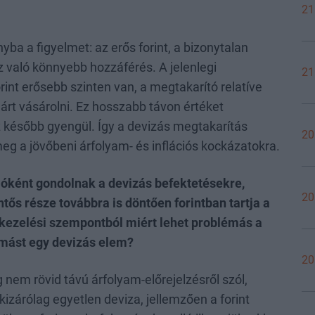
21
yba a figyelmet: az erős forint, a bizonytalan
oz való könnyebb hozzáférés. A jelenlegi
21
rint erősebb szinten van, a megtakarító relatíve
árt vásárolni. Ez hosszabb távon értéket
z később gyengül. Így a devizás megtakarítás
20
eg a jövőbeni árfolyam- és inflációs kockázatokra.
óként gondolnak a devizás befektetésekre,
20
ős része továbbra is döntően forintban tartja a
tkezelési szempontból miért lehet problémás a
t mást egy devizás elem?
20
ég nem rövid távú árfolyam-előrejelzésről szól,
kizárólag egyetlen deviza, jellemzően a forint