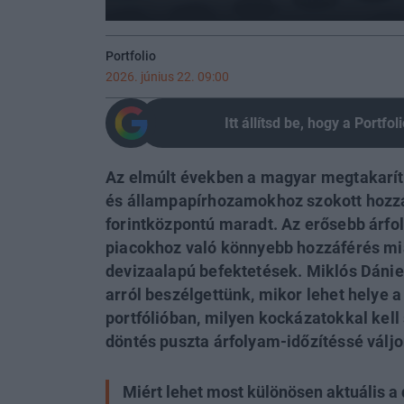
Portfolio
2026. június 22. 09:00
Itt állítsd be, hogy a Portf
Az elmúlt években a magyar megtakarít
és állampapírhozamokhoz szokott hozzá
forintközpontú maradt. Az erősebb árfol
piacokhoz való könnyebb hozzáférés mia
devizaalapú befektetések. Miklós Dániel
arról beszélgettünk, mikor lehet helye 
portfólióban, milyen kockázatokkal kell 
döntés puszta árfolyam-időzítéssé váljo
Miért lehet most különösen aktuális 