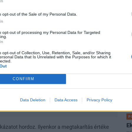
In
Di
pa
o opt-out of the Sale of my Personal Data.
Fe
In
me
to opt-out of processing my Personal Data for Targeted
ing.
In
o opt-out of Collection, Use, Retention, Sale, and/or Sharing
ersonal Data that Is Unrelated with the Purposes for which it
lected.
Out
P
Je
CONFIRM
s
Ez
Data Deletion
Data Access
Privacy Policy
ut
ője - fotó: OTP Bank
P
Ek
ckázatot hordoz. Ilyenkor a megtakarítás értéke