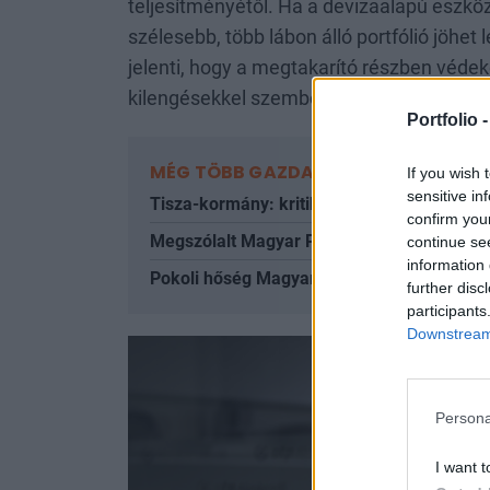
teljesítményétől. Ha a devizaalapú eszközö
szélesebb, több lábon álló portfólió jöhet
jelenti, hogy a megtakarító részben védek
kilengésekkel szemben; ezáltal a devizás e
Portfolio 
MÉG TÖBB GAZDASÁG
If you wish 
sensitive in
Tisza-kormány: kritikus nap az energiaellá
confirm you
Megszólalt Magyar Péter: itt vannak a 868 
continue se
information 
Pokoli hőség Magyarországon: egymás utá
further disc
participants
Downstream 
Persona
I want t