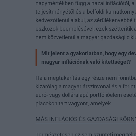
nagymértékben függ a hazai inflációtól, a
teljesítményétől és a belföldi kamatkörny
kedvezőtlenül alakul, az sérülékenyebbé te
eszközök beemelésével: ezek szétterítik a
nem közvetlenül a magyar gazdasági ciklu
Mit jelent a gyakorlatban, hogy egy d
magyar inflációnak való kitettséget?
Ha a megtakarítás egy része nem forintb
kizárólag a magyar árszínvonal és a fori
euró- vagy dolláralapú portfólióelem ese
piacokon tart vagyont, amelyek
MÁS INFLÁCIÓS ÉS GAZDASÁGI KÖR
Természetesen ez sem szünteti meg telje