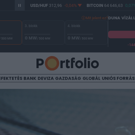
2
0%
USD/HUF
312,96
-0,04%
BITCOIN
64 646,63
0,07%
DUNA VÍZÁL
Mit jelent ez?
3. blokk
4. blokk
0 MW
0 MW
/ 500 MW
/ 500 MW
/ 500 MW
-14
A Duna vízállása Paksnál -132 cm. A biztonsági határ -144 cm,
EFEKTETÉS
BANK
DEVIZA
GAZDASÁG
GLOBÁL
UNIÓS FORRÁ