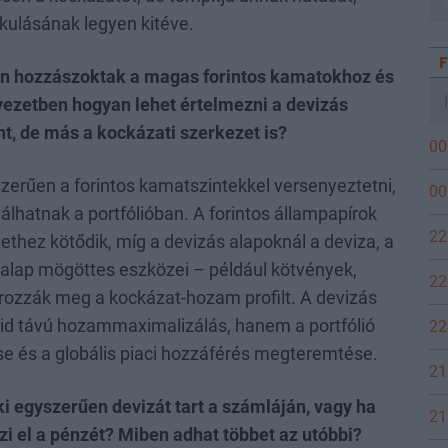
akulásának legyen kitéve.
en hozzászoktak a magas forintos kamatokhoz és
ezetben hogyan lehet értelmezni a devizás
t, de más a kockázati szerkezet is?
00
szerűen a forintos kamatszintekkel versenyeztetni,
00
gálhatnak a portfólióban. A forintos állampapírok
22
hez kötődik, míg a devizás alapoknál a deviza, a
alap mögöttes eszközei – például kötvények,
22
rozzák meg a kockázat-hozam profilt. A devizás
vid távú hozammaximalizálás, hanem a portfólió
22
ése és a globális piaci hozzáférés megteremtése.
21
i egyszerűen devizát tart a számláján, vagy ha
21
zi el a pénzét? Miben adhat többet az utóbbi?