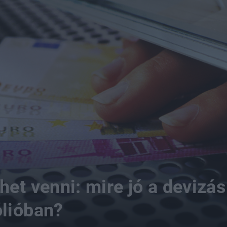
het venni: mire jó a devizá
ólióban?