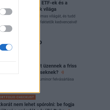
vat vagy okosság? ETF-ek és a
sszív befektetések világa
dezd fel az ETF-ek izgalmas világát, és tudd
g, miért válhatnak a befektetők kedvenceivé!
ORTFOLIO CHECKLIST
lentett az OTP: mit üzennek a friss
zámok a
részvényeseknek?
 az első beszámoló a Luminor felvásárlása
án.
ORTFOLIO CHECKLIST
korát nem lehet spórolni: be fogja