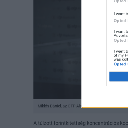
Opted 
I want t
Opted 
I want 
Advertis
Opted 
I want t
of my P
was col
Opted 
Miklós Dániel, az OTP Alapkezelő értékesítési vezet
A túlzott forintkitettség koncentrációs ko