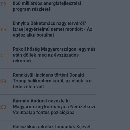
868 milliárdos energiafejlesztési
:06
program részletei
Ennyit a Béketanács nagy tervéről?
Izrael egyértelmű nemet mondott - Az
:05
egész alku borulhat
Pokoli hőség Magyarországon: egymás
után dőltek meg az évszázados
:51
rekordok
Rendkívüli incidens történt Donald
Trump helikoptere körül, az elnök is a
:29
fedélzeten volt
Kármán Andrást nevezte ki
Magyarország kormánya a Nemzetközi
:03
Valutaalap fontos pozíciójába
Ballisztikus rakéták támadták Kijevet,