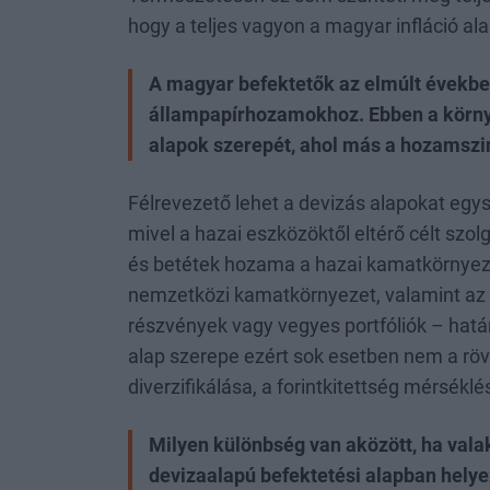
hogy a teljes vagyon a magyar infláció al
A magyar befektetők az elmúlt évekb
állampapírhozamokhoz. Ebben a körny
alapok szerepét, ahol más a hozamszin
Félrevezető lehet a devizás alapokat egy
mivel a hazai eszközöktől eltérő célt szol
és betétek hozama a hazai kamatkörnyezet
nemzetközi kamatkörnyezet, valamint az 
részvények vagy vegyes portfóliók – hatá
alap szerepe ezért sok esetben nem a rö
diverzifikálása, a forintkitettség mérsékl
Milyen különbség van aközött, ha valak
devizaalapú befektetési alapban helye