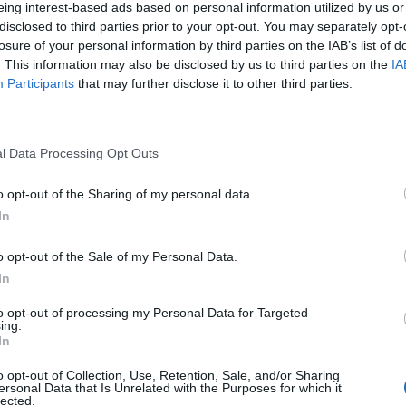
eing interest-based ads based on personal information utilized by us or
tlás és továbbra is bizonytalan fővárosi pénzügyek: 
disclosed to third parties prior to your opt-out. You may separately opt-
i Közgyűlés júniusi ülésén. Eközben élesedik a főváros
losure of your personal information by third parties on the IAB’s list of
i konfliktus, a Tisza újabb vizsgálatokat követel, a f
. This information may also be disclosed by us to third parties on the
IA
Participants
that may further disclose it to other third parties.
llához közelítő bizalomindexről beszél.
tani közgyűlés sem telhetett el anélkül, hogy Budapest borzas
ültek volna. Az apropót az adta, hogy az egyik napirendi pont 
l Data Processing Opt Outs
zsgálatáról szóló önkormányzati rendelet hatályon kívül helyezése
korábban a képviselők úgy fogadták el az idei költségvetést...
o opt-out of the Sharing of my personal data.
In
ASÓNK!
o opt-out of the Sale of my Personal Data.
In
a portfolio.hu hírarchívumához tartozik, melynek olvasása előf
ötött.
to opt-out of processing my Personal Data for Targeted
ing.
övetkezőket tartalmazza:
In
 teljes cikkarchívum
o opt-out of Collection, Use, Retention, Sale, and/or Sharing
 BÉT elmúlt 2 év napon belüli
ersonal Data that Is Unrelated with the Purposes for which it
lected.