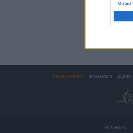
kötéslistái
Opted 
MÁR ELŐFIZETŐ
© 2026 Portfolio
impresszum
jogi nyi
Partnereink