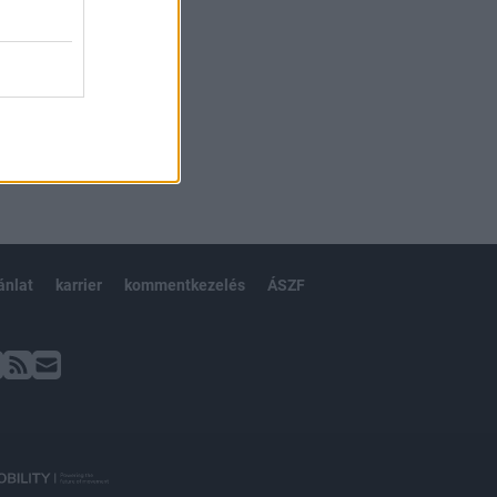
ánlat
karrier
kommentkezelés
ÁSZF