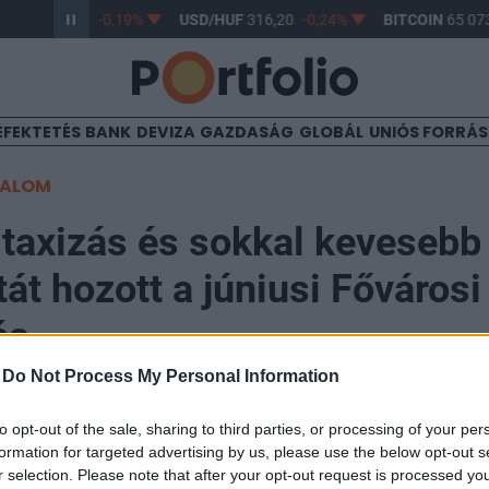
/HUF
364,70
-0,19%
USD/HUF
316,20
-0,24%
BITCOIN
65 073
EFEKTETÉS
BANK
DEVIZA
GAZDASÁG
GLOBÁL
UNIÓS FORRÁ
TALOM
taxizás és sokkal kevesebb
tát hozott a júniusi Fővárosi
és
-
Do Not Process My Personal Information
to opt-out of the sale, sharing to third parties, or processing of your per
formation for targeted advertising by us, please use the below opt-out s
r selection. Please note that after your opt-out request is processed y
s, kapitalizmusvita, 18 százalékos taxiáremelés,