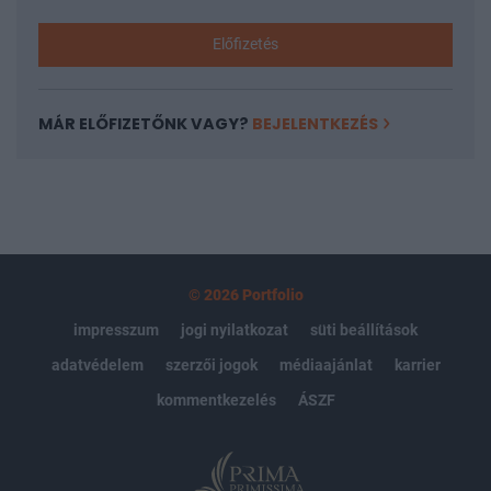
Előfizetés
MÁR ELŐFIZETŐNK VAGY?
BEJELENTKEZÉS
© 2026 Portfolio
impresszum
jogi nyilatkozat
süti beállítások
adatvédelem
szerzői jogok
médiaajánlat
karrier
kommentkezelés
ÁSZF