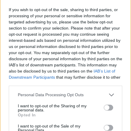
részén kritikusan száraz, a hőség pedig a
If you wish to opt-out of the sale, sharing to third parties, or
napokban tovább fokozódik. Az Országos Vízügyi
processing of your personal or sensitive information for
Főigazgatóság közlése szerint a Duna-Tisza közi
targeted advertising by us, please use the below opt-out
section to confirm your selection. Please note that after your
Homokhátságról közel 2 köbkilométer – nagyjából
opt-out request is processed you may continue seeing
egy Balatonnyi – víz hiányzik a sokéves átlaghoz
interest-based ads based on personal information utilized by
képest, a tényleges hiány pedig ennek akár két-
us or personal information disclosed to third parties prior to
háromszorosa is lehet. A talajvízszint több
your opt-out. You may separately opt-out of the further
disclosure of your personal information by third parties on the
évtizede tartó csökkenése az Alföldön és a
IAB’s list of downstream participants. This information may
Homokhátságon már komoly vízgazdálkodási és
also be disclosed by us to third parties on the
IAB’s List of
mezőgazdasági problémákat okoz, veszélyezteti a
Downstream Participants
that may further disclose it to other
természetes élőhelyeket és növeli az
third parties.
aszálykárokkal szembeni sérülékenységet. Súlyos
Personal Data Processing Opt Outs
vízhiány esetén a jogszabályok lehetőséget adnak
vízkorlátozásra, amelynek során a rekreációs és
I want to opt-out of the Sharing of my
personal data.
gazdasági célú felhasználásokat korlátoznák
Opted In
először, az ivóvízellátás pedig elsőbbséget élvez.
I want to opt-out of the Sale of my
Personal Data.