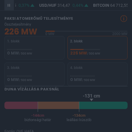
F
363,05
0,37%
USD/HUF
314,47
0,44%
BITCOIN
64 712,55
0
PAKSI ATOMERŐMŰ TELJESÍTMÉNYE
Összteljesítmény
226 MW
0 MW
2000 MW
1. blokk
2. blokk
0 MW
226 MW
/ 500 MW
/ 500 MW
3. blokk
4. blokk
0 MW
0 MW
/ 500 MW
/ 500 MW
DUNA VÍZÁLLÁSA PAKSNÁL
-131 cm
-144cm
-134cm
biztonsági határ
leállási küszöb
Forrás: OVF, HAEA