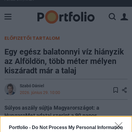
A Paksi Atomerőmű összteljesítménye 226 MW. A Duna vízállá
ELŐFIZETŐI TARTALOM
Egy egész balatonnyi víz hiányzik
az Alföldön, több méter mélyen
kiszáradt már a talaj
Szabó Dániel
2026. június 29. 10:00
Súlyos aszály sújtja Magyarországot: a
HungaroMet adatai szerint a 90 napos
csapadékösszeg 40-100 milliméterrel marad el a
Portfolio -
Do Not Process My Personal Information
szokásostól, a talaj középső rétege az ország nagy