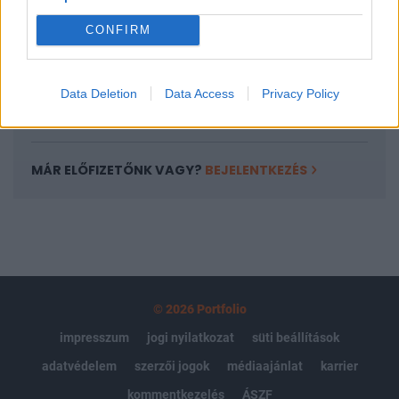
Portfolio.hu teljes cikkarchívum
CONFIRM
Kötéslisták: BÉT elmúlt 2 év napon belüli
kötéslistái
Data Deletion
Data Access
Privacy Policy
Előfizetés
MÁR ELŐFIZETŐNK VAGY?
BEJELENTKEZÉS
© 2026 Portfolio
impresszum
jogi nyilatkozat
süti beállítások
adatvédelem
szerzői jogok
médiaajánlat
karrier
kommentkezelés
ÁSZF