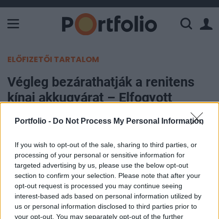
A Paksi Atomerőmű összteljesítménye 226 MW. A Duna vízállá
ELŐFIZETŐI TARTALOM
Végleg bezárathatják a renitens
kínai akkugyárat – Elfogyott
Debrecen türelme
Portfolio -
Do Not Process My Personal Information
Portfolio
If you wish to opt-out of the sale, sharing to third parties, or
2026. július 01. 18:29
processing of your personal or sensitive information for
targeted advertising by us, please use the below opt-out
Debrecen önkormányzata kezdeményezi a
section to confirm your selection. Please note that after your
opt-out request is processed you may continue seeing
környezetszennyező SEMCORP gyár
interest-based ads based on personal information utilized by
működésének leállítását, és felszólítja a
us or personal information disclosed to third parties prior to
vállalatot, hogy helyezze át tevékenységét más
your opt-out. You may separately opt-out of the further