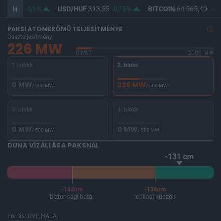
362,11
0,1%
USD/HUF
313,55
0,15%
BITCOIN
64 565,40
-0,
PAKSI ATOMERŐMŰ TELJESÍTMÉNYE
Összteljesítmény
226 MW
0 MW
2000 MW
1. blokk
2. blokk
0 MW
226 MW
/ 500 MW
/ 500 MW
3. blokk
4. blokk
0 MW
0 MW
/ 500 MW
/ 500 MW
DUNA VÍZÁLLÁSA PAKSNÁL
-131 cm
-144cm
-134cm
biztonsági határ
leállási küszöb
Forrás: OVF, HAEA