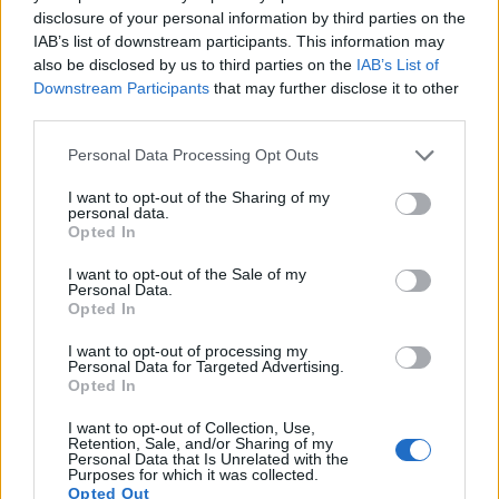
helyszínre a környezetvédelmi szabálytalanságok
disclosure of your personal information by third parties on the
IAB’s list of downstream participants. This information may
miatt – jelentette be Papp László, Debrecen
also be disclosed by us to third parties on the
IAB’s List of
polgármestere.
Downstream Participants
that may further disclose it to other
third parties.
A polgármester emlékeztetett arra, hogy a cég vezetőségét
már idén márciusban figyelmeztették a működési és
Personal Data Processing Opt Outs
környezetvédelmi előírások betartására, ám a vállalat
I want to opt-out of the Sharing of my
megszegte a korábbi ígéreteit. A munkahelyteremtésért és
personal data.
a helyi gazdaság fejlesztéséért megszavazott bizalom
Opted In
alapfeltétele a jogszabályok hiánytalan betartása, ám a
I want to opt-out of the Sale of my
cég ezt a hitelt mára teljesen...
Personal Data.
Opted In
I want to opt-out of processing my
KEDVES OLVASÓNK!
Personal Data for Targeted Advertising.
Opted In
A keresett cikk a portfolio.hu hírarchívumához
tartozik, melynek olvasása előfizetéses
I want to opt-out of Collection, Use,
Retention, Sale, and/or Sharing of my
regisztrációhoz kötött.
Personal Data that Is Unrelated with the
Purposes for which it was collected.
Az előfizetés a következőket tartalmazza:
Opted Out