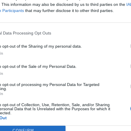
. This information may also be disclosed by us to third parties on the
IA
yelmi testülete május végén hozta meg elsőfokú elmarasztaló h
Participants
that may further disclose it to other third parties.
n Viktor leváltott miniszterelnök édesapjának tulajdonában lévő
 bizottság megállapította, hogy Taraczky jogszabályokat és etika
zat szerint a műemléki épületek lebontása visszafordíthatatlan.
l Data Processing Opt Outs
o opt-out of the Sharing of my personal data.
ASÓNK!
In
a portfolio.hu hírarchívumához tartozik, melynek olvasása előf
ötött.
o opt-out of the Sale of my Personal Data.
In
övetkezőket tartalmazza:
 teljes cikkarchívum
to opt-out of processing my Personal Data for Targeted
ing.
 BÉT elmúlt 2 év napon belüli
In
o opt-out of Collection, Use, Retention, Sale, and/or Sharing
ersonal Data that Is Unrelated with the Purposes for which it
lected.
Előfizetés
Out
CONFIRM