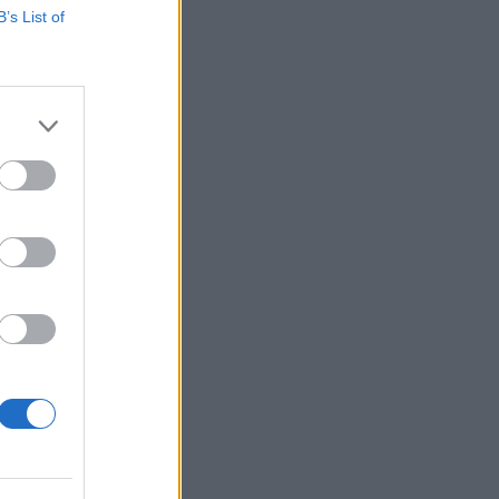
B’s List of
atározatát a
 ingatlan
i előírásokat is
..
izetéses