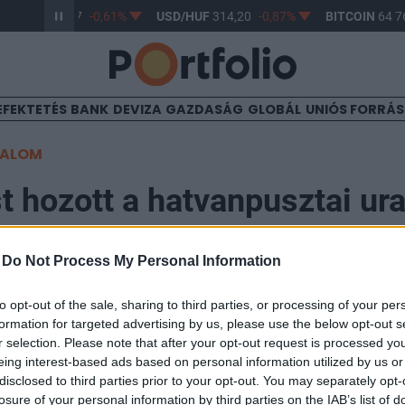
R/HUF
363,17
-0,61%
USD/HUF
314,20
-0,87%
BITCOIN
64 76
EFEKTETÉS
BANK
DEVIZA
GAZDASÁG
GLOBÁL
UNIÓS FORRÁ
TALOM
t hozott a hatvanpusztai u
-
Do Not Process My Personal Information
to opt-out of the sale, sharing to third parties, or processing of your per
ta a tervezéstől első fokon a Magyar Építész Kamara Et
formation for targeted advertising by us, please use the below opt-out s
zky Dánielt, a hatvanpusztai uradalom műemlék istáll
r selection. Please note that after your opt-out request is processed y
eing interest-based ads based on personal information utilized by us or
Az építész nem fogadta el a döntést, fellebbezett, a m
disclosed to third parties prior to your opt-out. You may separately opt-
án indult meg – számolt be a hvg.hu.
losure of your personal information by third parties on the IAB’s list of