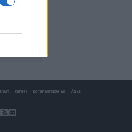
ánlat
karrier
kommentkezelés
ÁSZF