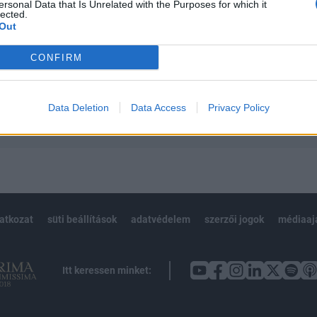
 teljes cikkarchívum
ersonal Data that Is Unrelated with the Purposes for which it
lected.
 BÉT elmúlt 2 év napon belüli
Out
CONFIRM
Előfizetés
Data Deletion
Data Access
Privacy Policy
NK VAGY?
BEJELENTKEZÉS
latkozat
süti beállítások
adatvédelem
szerzői jogok
médiaaj
Itt keressen minket: