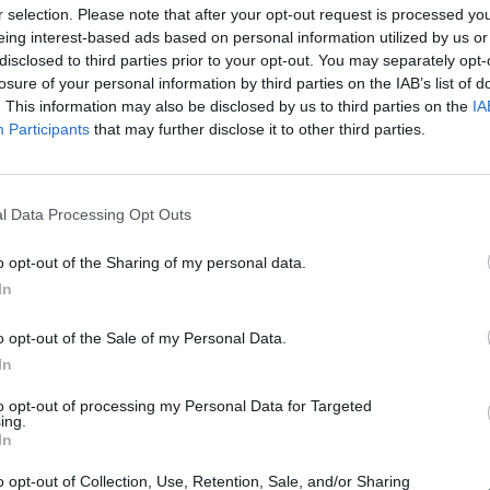
r selection. Please note that after your opt-out request is processed y
eing interest-based ads based on personal information utilized by us or
l a közmédia új szakmai vezérkara. Az MTVA helyébe 
disclosed to third parties prior to your opt-out. You may separately opt-
ó Nonprofit Zrt. televíziós részlegét Bodacz Balázs, a 
losure of your personal information by third parties on the IAB’s list of
z online területet pedig Mészáros Zsófia irányítja a jö
. This information may also be disclosed by us to third parties on the
IA
Participants
that may further disclose it to other third parties.
ítást, valamint a jogi és gazdasági átvilágítást egy új
koordinálja - értesült a 24.hu.
 a televíziós területért felelős Bodacz Balázs négy év után távozik
l Data Processing Opt Outs
s a Hír TV-nél is dolgozó műsorvezető a távozásakor hangsúlyo
ályáját, ahol alapvető elvárás a hazugságoktól, manipulációktól 
o opt-out of the Sharing of my personal data.
 megelégedésére szolgáló munka. A...
In
o opt-out of the Sale of my Personal Data.
ASÓNK!
In
a portfolio.hu hírarchívumához tartozik, melynek olvasása előf
to opt-out of processing my Personal Data for Targeted
ing.
ötött.
In
övetkezőket tartalmazza:
o opt-out of Collection, Use, Retention, Sale, and/or Sharing