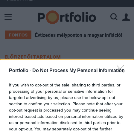
A Paksi Atomerőmű összteljesítménye 226 MW. A Duna vízállá
FONTOS
Évtizedes mélyponton a magyar infláció!
ELŐFIZETŐI TARTALOM
Fél év után kimondták:
Portfolio -
Do Not Process My Personal Information
terrortámadás érte Berlint
If you wish to opt-out of the sale, sharing to third parties, or
processing of your personal or sensitive information for
Portfolio
targeted advertising by us, please use the below opt-out
2026. július 06. 15:41
section to confirm your selection. Please note that after your
opt-out request is processed you may continue seeing
interest-based ads based on personal information utilized by
Egy kormányzati megbízásból felállított bizottság
us or personal information disclosed to third parties prior to
szerint a januári, öt napig tartó berlini
your opt-out. You may separately opt-out of the further
áramkimaradást terrortámadás okozta. A testület