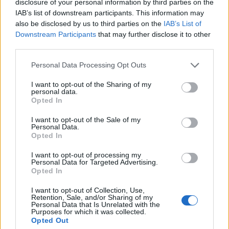
disclosure of your personal information by third parties on the
a történteket figyelmeztető jelnek nevezte a
IAB’s list of downstream participants. This information may
also be disclosed by us to third parties on the
IAB’s List of
német nagyvárosok számára, és a kritikus
Downstream Participants
that may further disclose it to other
infrastruktúra védelmének megerősítését sürgeti
third parties.
- tudósított a Bloomberg.
Personal Data Processing Opt Outs
A hétfőn közzétett jelentésben a bizottság több ajánlást is
I want to opt-out of the Sharing of my
megfogalmazott. Nagyobb szövetségi támogatást
personal data.
szorgalmaznak a hasonló krízisekre való felkészülés és a
Opted In
katasztrófavédelem fejlesztése érdekében, emellett
I want to opt-out of the Sale of my
javasolják egy új fővárosi tisztség, a válságállósági
Personal Data.
Opted In
főigazgató (chief resilience officer) pozíciójának
létrehozását. A dokumentum nem tért ki...
I want to opt-out of processing my
Personal Data for Targeted Advertising.
Opted In
KEDVES OLVASÓNK!
I want to opt-out of Collection, Use,
Retention, Sale, and/or Sharing of my
A keresett cikk a portfolio.hu hírarchívumához
Personal Data that Is Unrelated with the
Purposes for which it was collected.
tartozik, melynek olvasása előfizetéses
Opted Out
regisztrációhoz kötött.