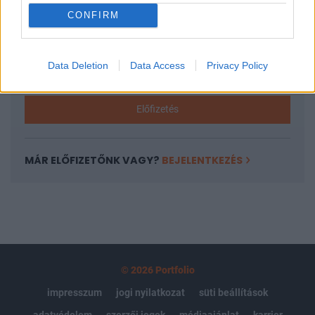
CONFIRM
Az előfizetés a következőket tartalmazza:
Portfolio.hu teljes cikkarchívum
Kötéslisták: BÉT elmúlt 2 év napon belüli
Data Deletion
Data Access
Privacy Policy
kötéslistái
Előfizetés
MÁR ELŐFIZETŐNK VAGY?
BEJELENTKEZÉS
© 2026 Portfolio
impresszum
jogi nyilatkozat
süti beállítások
adatvédelem
szerzői jogok
médiaajánlat
karrier