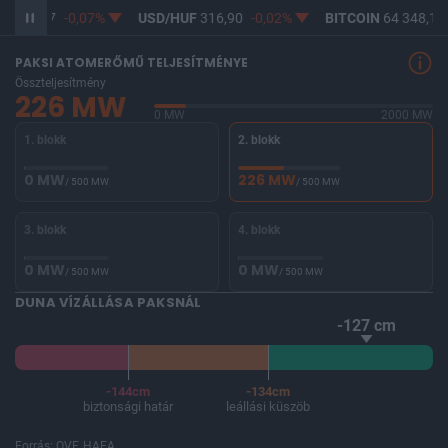
F
365,17
-0,07%
USD/HUF
316,90
-0,02%
BITCOIN
64 348,15
PAKSI ATOMERŐMŰ TELJESÍTMÉNYE
Összteljesítmény
226 MW
0 MW
2000 MW
1. blokk
2. blokk
0 MW
226 MW
/ 500 MW
/ 500 MW
3. blokk
4. blokk
0 MW
0 MW
/ 500 MW
/ 500 MW
DUNA VÍZÁLLÁSA PAKSNÁL
-127 cm
-144cm
-134cm
biztonsági határ
leállási küszöb
Forrás: OVF, HAEA