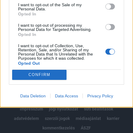
Portfolio.hu teljes cikkarchívum
I want to opt-out of the Sale of my
Personal Data.
Kötéslisták: BÉT elmúlt 2 év napon belüli
Opted In
kötéslistái
I want to opt-out of processing my
Personal Data for Targeted Advertising.
Előfizetés
Opted In
I want to opt-out of Collection, Use,
Retention, Sale, and/or Sharing of my
MÁR ELŐFIZETŐNK VAGY?
BEJELENTKEZÉS
Personal Data that Is Unrelated with the
Purposes for which it was collected.
Opted Out
CONFIRM
Data Deletion
Data Access
Privacy Policy
© 2026 Portfolio
impresszum
jogi nyilatkozat
süti beállítások
adatvédelem
szerzői jogok
médiaajánlat
karrier
kommentkezelés
ÁSZF