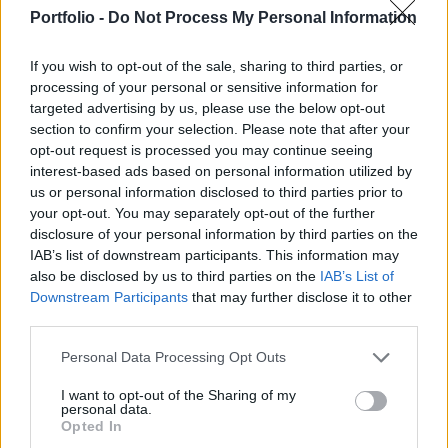
közlekedési és beruházási miniszter felszólalása
Portfolio -
Do Not Process My Personal Information
azt mutatta meg, hogy a Tiszán belül a Magyar
Péterétől eltérő politikai stílus is megjelenhet.
If you wish to opt-out of the sale, sharing to third parties, or
processing of your personal or sensitive information for
A politológus úgy látja, hogy tartalmi szempontból Vitézy
targeted advertising by us, please use the below opt-out
Dávid mondanivalója nem tért el érdemben Magyar Péter
section to confirm your selection. Please note that after your
korábbi kritikáitól, hiszen a Fidesz korrupcióját nevezte a
opt-out request is processed you may continue seeing
legfontosabb problémának. A különbséget azonban
interest-based ads based on personal information utilized by
us or personal information disclosed to third parties prior to
elsősorban az előadásmódban látta. Török Gábor szerint
your opt-out. You may separately opt-out of the further
Vitézy Dávid higgadt, tényszerű és érvelő megszólalása
disclosure of your personal information by third parties on the
egy másik kommunikációs megközelítést...
IAB’s list of downstream participants. This information may
also be disclosed by us to third parties on the
IAB’s List of
Downstream Participants
that may further disclose it to other
KEDVES OLVASÓNK!
third parties.
A keresett cikk a portfolio.hu hírarchívumához
Personal Data Processing Opt Outs
tartozik, melynek olvasása előfizetéses
regisztrációhoz kötött.
I want to opt-out of the Sharing of my
personal data.
Opted In
Az előfizetés a következőket tartalmazza: