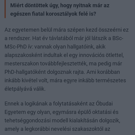
Miért döntöttek úgy, hogy nyitnak már az
egészen fiatal korosztályok felé is?
Az egyetemen belül mára szépen kezd összeérni ez
a rendszer. Hat év távlatából már jól látszik a BSc-
MSc-PhD ív: vannak olyan hallgatóink, akik
alapszakosként indultak el egy innovációs ötlettel,
mesterszakon továbbfejlesztették, ma pedig már
PhD-hallgatóként dolgoznak rajta. Ami korábban
inkább kivétel volt, mára egyre inkább természetes
életpályává válik.
Ennek a logikának a folytatásaként az Óbudai
Egyetem egy olyan, egymásra épülő oktatási és
tehetséggondozási modell kialakításán dolgozik,
amely a legkorábbi nevelési szakaszoktól az