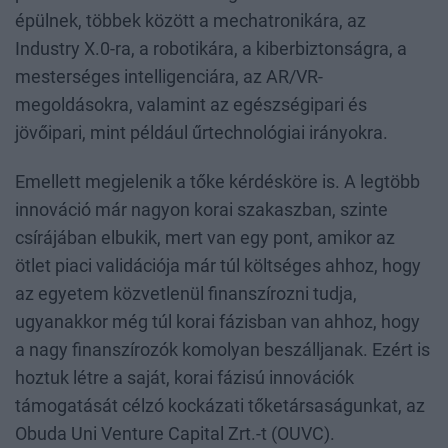
épülnek, többek között a mechatronikára, az
Industry X.0-ra, a robotikára, a kiberbiztonságra, a
mesterséges intelligenciára, az AR/VR-
megoldásokra, valamint az egészségipari és
jövőipari, mint például űrtechnológiai irányokra.
Emellett megjelenik a tőke kérdésköre is. A legtöbb
innováció már nagyon korai szakaszban, szinte
csírájában elbukik, mert van egy pont, amikor az
ötlet piaci validációja már túl költséges ahhoz, hogy
az egyetem közvetlenül finanszírozni tudja,
ugyanakkor még túl korai fázisban van ahhoz, hogy
a nagy finanszírozók komolyan beszálljanak. Ezért is
hoztuk létre a saját, korai fázisú innovációk
támogatását célzó kockázati tőketársaságunkat, az
Obuda Uni Venture Capital Zrt.-t (OUVC).