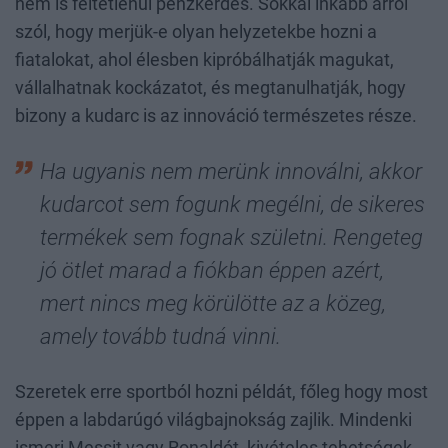
nem is feltétlenül pénzkérdés. Sokkal inkább arról
szól, hogy merjük-e olyan helyzetekbe hozni a
fiatalokat, ahol élesben kipróbálhatják magukat,
vállalhatnak kockázatot, és megtanulhatják, hogy
bizony a kudarc is az innováció természetes része.
Ha ugyanis nem merünk innoválni, akkor
kudarcot sem fogunk megélni, de sikeres
termékek sem fognak születni. Rengeteg
jó ötlet marad a fiókban éppen azért,
mert nincs meg körülötte az a közeg,
amely tovább tudná vinni.
Szeretek erre sportból hozni példát, főleg hogy most
éppen a labdarúgó világbajnokság zajlik. Mindenki