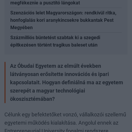
megfékeznie a pusztító lángokat
Szenzációs lelet Magyarországon: rendkívül ritka,
honfoglalás kori aranykincsekre bukkantak Pest
Megyében
Százmilliós büntetést szabtak ki a szegedi
építkezésen történt tragikus baleset után
Az Óbudai Egyetem az elmúlt években
látványosan erősítette innovációs és ipari
kapcsolatait. Hogyan definiálná ma az egyetem
szerepét a magyar technológiai
ökoszisztémában?
Célunk egy befektetőket vonzó, vállalkozói szellemű
egyetemi működés kialakítása. Angolul ennek az
Entrepreneurial University fogalmi rendszere