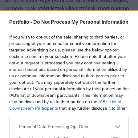
ismeri Messit vagy Ronaldót, kivételes tehetségek,
de nem csak azért lettek világsztárok, mert nagyon
jó labdarúgók. Körülöttük egy teljes stáb dolgozik
Portfolio -
Do Not Process My Personal Information
azon, hogy ők valóban arra koncentrálhassanak,
amihez értenek, a focihoz. Van más, aki az
If you wish to opt-out of the sale, sharing to third parties, or
erőnléttel, az étrenddel, a kommunikációval, az
processing of your personal or sensitive information for
targeted advertising by us, please use the below opt-out
üzleti ügyekkel vagy éppen a karrierépítéssel
section to confirm your selection. Please note that after your
foglalkozik.
opt-out request is processed you may continue seeing
interest-based ads based on personal information utilized by
Az innovációban ugyanez lenne az ideális. Egy
us or personal information disclosed to third parties prior to
your opt-out. You may separately opt-out of the further
kutatónak vagy hallgatónak, akinek van egy jó ötlete,
disclosure of your personal information by third parties on the
nem feltétlenül kellene mindent egyedül
IAB’s list of downstream participants. This information may
megoldania, pályázatot írni, adminisztrálni, pénzt
also be disclosed by us to third parties on the
IAB’s List of
Downstream Participants
that may further disclose it to other
kezelni, elszámolni, piacot kutatni, partnereket
third parties.
keresni és közben még a fejlesztést is végigvinni.
Közép-Kelet-Európában azonban sokszor még
Personal Data Processing Opt Outs
mindig ez a logika működik. Pedig