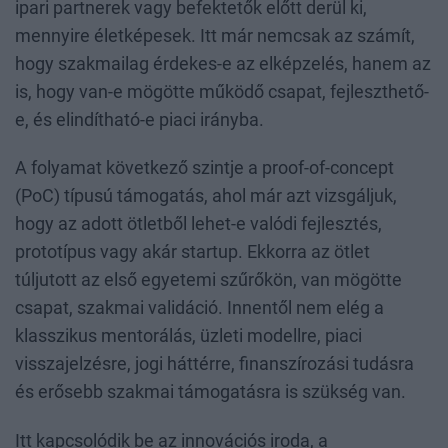
ipari partnerek vagy befektetők előtt derül ki,
mennyire életképesek. Itt már nemcsak az számít,
hogy szakmailag érdekes-e az elképzelés, hanem az
is, hogy van-e mögötte működő csapat, fejleszthető-
e, és elindítható-e piaci irányba.
A folyamat következő szintje a proof-of-concept
(PoC) típusú támogatás, ahol már azt vizsgáljuk,
hogy az adott ötletből lehet-e valódi fejlesztés,
prototípus vagy akár startup. Ekkorra az ötlet
túljutott az első egyetemi szűrőkön, van mögötte
csapat, szakmai validáció. Innentől nem elég a
klasszikus mentorálás, üzleti modellre, piaci
visszajelzésre, jogi háttérre, finanszírozási tudásra
és erősebb szakmai támogatásra is szükség van.
Itt kapcsolódik be az innovációs iroda, a