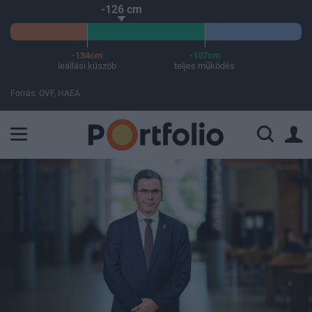
-126 cm
-134cm
-107cm
leállási küszöb
teljes működés
Forrás: OVF, HAEA
A Paksi Atomerőmű összteljesítménye 227 MW. A Duna vízállá