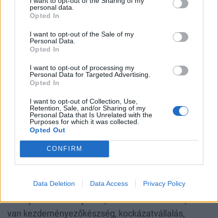
I want to opt-out of the Sharing of my
personal data.
Opted In
a piacra jutásig rengeteg olyan lépés van,
I want to opt-out of the Sale of my
például a piaci validáció, üzleti modell,
Personal Data.
Opted In
prototípus, jogi háttér, finanszírozás,
I want to opt-out of processing my
értékesítés, nemzetközi kapcsolatok,
Personal Data for Targeted Advertising.
Opted In
amelyhez külön tudás és támogatói
I want to opt-out of Collection, Use,
környezet kell. Vagyis szükséges az
Retention, Sale, and/or Sharing of my
Personal Data that Is Unrelated with the
innovációmenedzsment-háttér kiépítése.
Purposes for which it was collected.
Opted Out
Hogyan lehet kiépíteni egy ilyen közeget
CONFIRM
egyetemi berkeken belül?
Data Deletion
Data Access
Privacy Policy
A célunk az, hogy a tehetségeket ne csak szakmai
szempontból ismerjük fel, hanem azt is lássuk, kiben
van kezdeményezőkészség, kockázatvállalás,