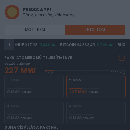
FRISSS APP!
Tény, elemzés, vélemény
MOST NEM
LETÖLTÖM
SD/HUF
317,08
0,04%
BITCOIN
64 883,45
0,96%
BUX
148 277
PAKSI ATOMERŐMŰ TELJESÍTMÉNYE
Összteljesítmény
227 MW
0 MW
2000 MW
1. blokk
2. blokk
0 MW
227 MW
/ 500 MW
/ 500 MW
3. blokk
4. blokk
0 MW
0 MW
/ 500 MW
/ 500 MW
DUNA VÍZÁLLÁSA PAKSNÁL