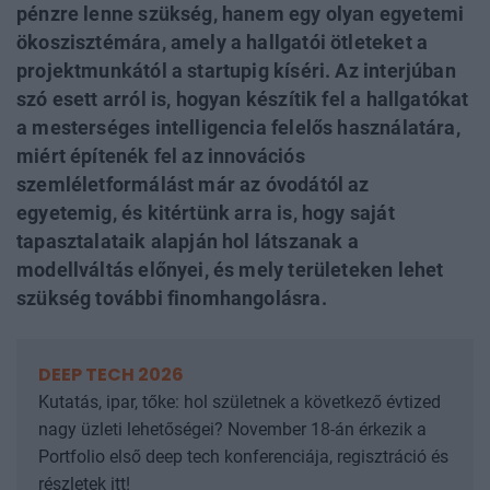
pénzre lenne szükség, hanem egy olyan egyetemi
ökoszisztémára, amely a hallgatói ötleteket a
projektmunkától a startupig kíséri. Az interjúban
szó esett arról is, hogyan készítik fel a hallgatókat
a mesterséges intelligencia felelős használatára,
miért építenék fel az innovációs
szemléletformálást már az óvodától az
egyetemig, és kitértünk arra is, hogy saját
tapasztalataik alapján hol látszanak a
modellváltás előnyei, és mely területeken lehet
szükség további finomhangolásra.
DEEP TECH 2026
Kutatás, ipar, tőke: hol születnek a következő évtized
nagy üzleti lehetőségei? November 18-án érkezik a
Portfolio első deep tech konferenciája, regisztráció és
részletek itt!