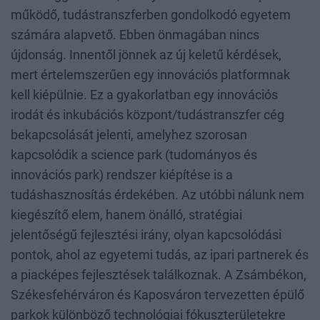
működő, tudástranszferben gondolkodó egyetem
számára alapvető. Ebben önmagában nincs
újdonság. Innentől jönnek az új keletű kérdések,
mert értelemszerűen egy innovációs platformnak
kell kiépülnie. Ez a gyakorlatban egy innovációs
irodát és inkubációs központ/tudástranszfer cég
bekapcsolását jelenti, amelyhez szorosan
kapcsolódik a science park (tudományos és
innovációs park) rendszer kiépítése is a
tudáshasznosítás érdekében. Az utóbbi nálunk nem
kiegészítő elem, hanem önálló, stratégiai
jelentőségű fejlesztési irány, olyan kapcsolódási
pontok, ahol az egyetemi tudás, az ipari partnerek és
a piacképes fejlesztések találkoznak. A Zsámbékon,
Székesfehérváron és Kaposváron tervezetten épülő
parkok különböző technológiai fókuszterületekre