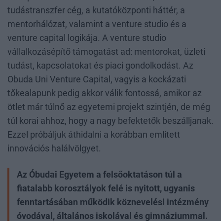
tudástranszfer cég, a kutatóközponti háttér, a
mentorhálózat, valamint a venture studio és a
venture capital logikája. A venture studio
vállalkozásépítő támogatást ad: mentorokat, üzleti
tudást, kapcsolatokat és piaci gondolkodást. Az
Obuda Uni Venture Capital, vagyis a kockázati
tőkealapunk pedig akkor válik fontossá, amikor az
ötlet már túlnő az egyetemi projekt szintjén, de még
túl korai ahhoz, hogy a nagy befektetők beszálljanak.
Ezzel próbáljuk áthidalni a korábban említett
innovációs halálvölgyet.
Az Óbudai Egyetem a felsőoktatáson túl a
fiatalabb korosztályok felé is nyitott, ugyanis
fenntartásában működik köznevelési intézmény
óvodával, általános iskolával és gimnáziummal.