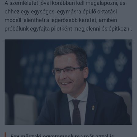
A szemléletet jóval korábban kell megalapozni, és
ehhez egy egységes, egymásra épülő oktatási
modell jelentheti a legerősebb keretet, amiben
próbálunk egyfajta pilotként megjelenni és építkezni.
Egy műszaki egyetemnek ma már azzal is