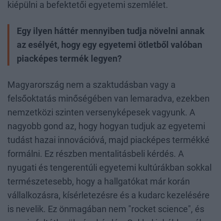
kiépülni a befektetői egyetemi szemlélet.
Egy ilyen háttér mennyiben tudja növelni annak
az esélyét, hogy egy egyetemi ötletből valóban
piacképes termék legyen?
Magyarország nem a szaktudásban vagy a
felsőoktatás minőségében van lemaradva, ezekben
nemzetközi szinten versenyképesek vagyunk. A
nagyobb gond az, hogy hogyan tudjuk az egyetemi
tudást hazai innovációvá, majd piacképes termékké
formálni. Ez részben mentalitásbeli kérdés. A
nyugati és tengerentúli egyetemi kultúrákban sokkal
természetesebb, hogy a hallgatókat már korán
vállalkozásra, kísérletezésre és a kudarc kezelésére
is nevelik. Ez önmagában nem "rocket science", és