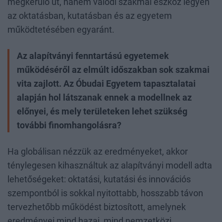
megkerülő út, hanem valódi szakmai eszköz legyen
az oktatásban, kutatásban és az egyetem
működtetésében egyaránt.
Az alapítványi fenntartású egyetemek
működéséről az elmúlt időszakban sok szakmai
vita zajlott. Az Óbudai Egyetem tapasztalatai
alapján hol látszanak ennek a modellnek az
előnyei, és mely területeken lehet szükség
további finomhangolásra?
Ha globálisan nézzük az eredményeket, akkor
ténylegesen kihasználtuk az alapítványi modell adta
lehetőségeket: oktatási, kutatási és innovációs
szempontból is sokkal nyitottabb, hosszabb távon
tervezhetőbb működést biztosított, amelynek
eredményei mind hazai, mind nemzetközi