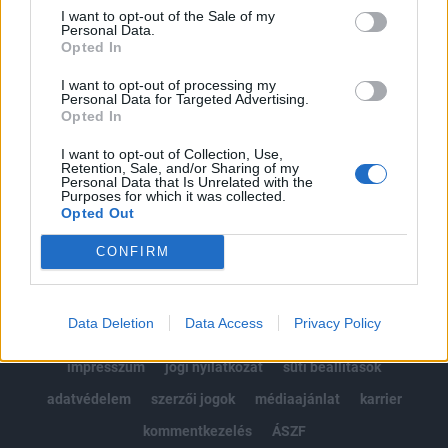
Portfolio.hu teljes cikkarchívum
I want to opt-out of the Sale of my
Personal Data.
Kötéslisták: BÉT elmúlt 2 év napon belüli
Opted In
kötéslistái
I want to opt-out of processing my
Personal Data for Targeted Advertising.
Előfizetés
Opted In
I want to opt-out of Collection, Use,
Retention, Sale, and/or Sharing of my
MÁR ELŐFIZETŐNK VAGY?
BEJELENTKEZÉS
Personal Data that Is Unrelated with the
Purposes for which it was collected.
Opted Out
CONFIRM
Data Deletion
Data Access
Privacy Policy
© 2026 Portfolio
impresszum
jogi nyilatkozat
süti beállítások
adatvédelem
szerzői jogok
médiaajánlat
karrier
kommentkezelés
ÁSZF