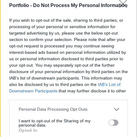
az M1-es autópályán, valamint a 3-as, az 52-es és
Portfolio -
Do Not Process My Personal Information
a 811-es főúton is korlátozásokra, illetve lassabb
haladásra kell számítani - írja az Útinform.
If you wish to opt-out of the sale, sharing to third parties, or
processing of your personal or sensitive information for
A legsúlyosabb fennakadás az M5-ös autópályát érinti,
targeted advertising by us, please use the below opt-out
ahol Budapest irányában, Inárcs térségében három kamion
section to confirm your selection. Please note that after your
ütközött össze. A 35-ös kilométerszelvénynél jelenleg csak
opt-out request is processed you may continue seeing
a belső sáv járható, a feltorlódott kocsisor hossza pedig
interest-based ads based on personal information utilized by
us or personal information disclosed to third parties prior to
már elérte a 3-4 kilométert. A sofőröknek érdemes a 44-es
your opt-out. You may separately opt-out of the further
csomópontnál, Újhartyánnál letérniük az 5-ös főútra,
disclosure of your personal information by third parties on the
ahonnan Inárcsnál...
IAB’s list of downstream participants. This information may
also be disclosed by us to third parties on the
IAB’s List of
Downstream Participants
that may further disclose it to other
KEDVES OLVASÓNK!
third parties.
A keresett cikk a portfolio.hu hírarchívumához
Personal Data Processing Opt Outs
tartozik, melynek olvasása előfizetéses
regisztrációhoz kötött.
I want to opt-out of the Sharing of my
personal data.
Opted In
Az előfizetés a következőket tartalmazza: