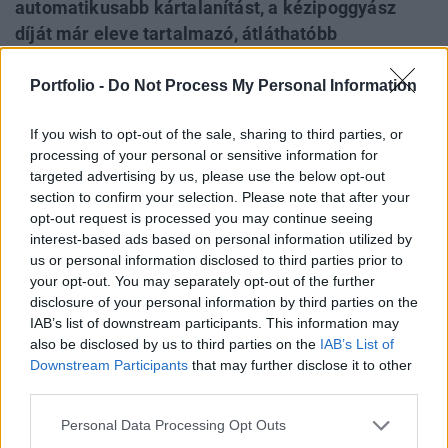
automatikusabb kártalanítást, a kézipoggyász
díját már eleve tartalmazó, átláthatóbb
jegyárakat, valamint a pótdíjmentes egymás
melletti ülőhelyeket a kisgyerekkel vagy
Portfolio -
Do Not Process My Personal Information
rászorulókkal utazók számára, miközben a
If you wish to opt-out of the sale, sharing to third parties, or
korábbi járattörlési és késési garanciák is
processing of your personal or sensitive information for
hiánytalanul érvényben maradnak - közölte a
targeted advertising by us, please use the below opt-out
közölte az Európai Bizottság.
section to confirm your selection. Please note that after your
opt-out request is processed you may continue seeing
A képviselők kedden nagy többséggel fogadták el az
interest-based ads based on personal information utilized by
Európai Unió Tanácsával már egyeztetett jogszabály-
us or personal information disclosed to third parties prior to
módosításokat. A változtatások célja a 2004-ben
your opt-out. You may separately opt-out of the further
disclosure of your personal information by third parties on the
elfogadott eredeti rendelet korszerűsítése volt, az utazók
IAB’s list of downstream participants. This information may
védelmének megőrzése és kiterjesztése mellett az
also be disclosed by us to third parties on the
IAB’s List of
esetleges repülőtéri fennakadások idejére. A meglévő
Downstream Participants
that may further disclose it to other
utasjogok nem csorbulnak, így járattörlés esetén...
third parties.
Personal Data Processing Opt Outs
KEDVES OLVASÓNK!