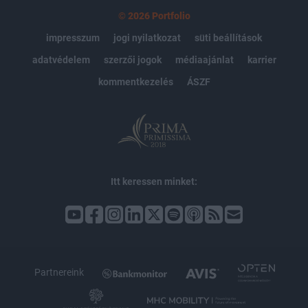
© 2026 Portfolio
impresszum
jogi nyilatkozat
süti beállítások
adatvédelem
szerzői jogok
médiaajánlat
karrier
kommentkezelés
ÁSZF
Itt keressen minket:
Partnereink