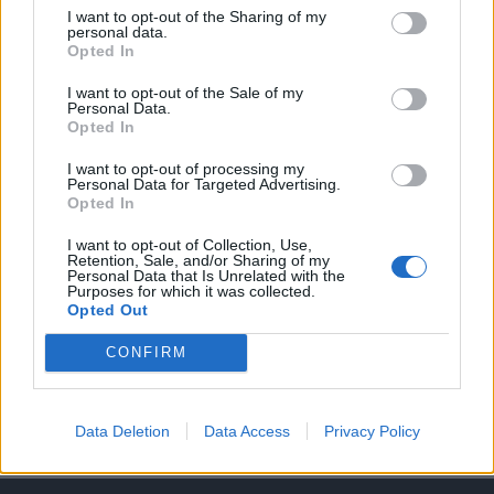
I want to opt-out of the Sharing of my
personal data.
A keresett cikk a portfolio.hu hírarchívumához
Opted In
tartozik, melynek olvasása előfizetéses
regisztrációhoz kötött.
I want to opt-out of the Sale of my
Personal Data.
Opted In
Az előfizetés a következőket tartalmazza:
Portfolio.hu teljes cikkarchívum
I want to opt-out of processing my
Kötéslisták: BÉT elmúlt 2 év napon belüli
Personal Data for Targeted Advertising.
Opted In
kötéslistái
I want to opt-out of Collection, Use,
Retention, Sale, and/or Sharing of my
Előfizetés
Personal Data that Is Unrelated with the
Purposes for which it was collected.
Opted Out
MÁR ELŐFIZETŐNK VAGY?
BEJELENTKEZÉS
CONFIRM
Data Deletion
Data Access
Privacy Policy