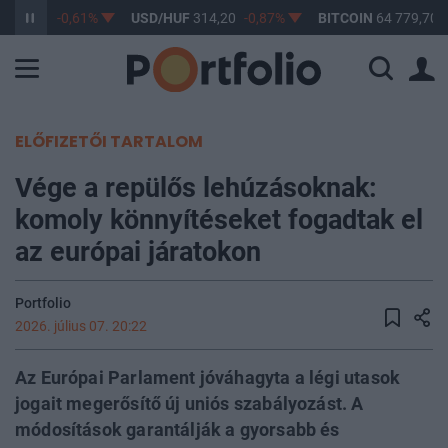
363,17
-0,61%
USD/HUF
314,20
-0,87%
BITCOIN
64 779,70
ELŐFIZETŐI TARTALOM
Vége a repülős lehúzásoknak:
komoly könnyítéseket fogadtak el
az európai járatokon
Portfolio
2026. július 07. 20:22
Az Európai Parlament jóváhagyta a légi utasok
jogait megerősítő új uniós szabályozást. A
módosítások garantálják a gyorsabb és