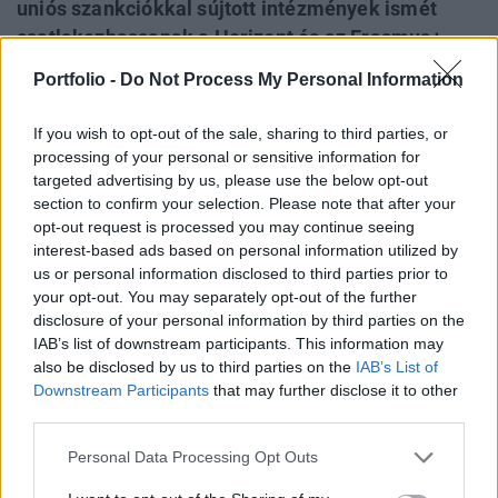
uniós szankciókkal sújtott intézmények ismét
csatlakozhassanak a Horizont és az Erasmus+
programokhoz. A tervekről Horváth Péter, a
Portfolio -
Do Not Process My Personal Information
tudománypolitikáért és innovációért felelős
államtitkár nyilatkozott a Science|Business
If you wish to opt-out of the sale, sharing to third parties, or
szakportálnak.
processing of your personal or sensitive information for
targeted advertising by us, please use the below opt-out
Az államtitkár a lapnak elmondta, hogy az előző,
section to confirm your selection. Please note that after your
opt-out request is processed you may continue seeing
kormányzat számos tudományos és felsőoktatási
interest-based ads based on personal information utilized by
intézményt szervezett át közérdekű vagyonkezelő
us or personal information disclosed to third parties prior to
alapítványi formába, ezt a modellt pedig az Európai
your opt-out. You may separately opt-out of the further
Bizottság az akadémiai szabadságot és az átláthatóságot
disclosure of your personal information by third parties on the
sértőnek minősítette. ennek eredményeképpen 2022-ben 34
IAB’s list of downstream participants. This information may
intézményt, köztük 21 egyetemet zárt ki a Horizont
also be disclosed by us to third parties on the
IAB’s List of
Európa...
Downstream Participants
that may further disclose it to other
third parties.
KEDVES OLVASÓNK!
Personal Data Processing Opt Outs