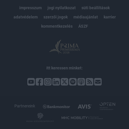
impresszum
jogi nyilatkozat
süti beállítások
adatvédelem
szerzői jogok
médiaajánlat
karrier
kommentkezelés
ÁSZF
Itt keressen minket:
Partnereink