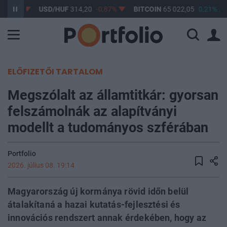
-0,61%
USD/HUF
314,20
-0,87%
BITCOIN
65 022,05
0,21%
ELŐFIZETŐI TARTALOM
Megszólalt az államtitkár: gyorsan
felszámolnák az alapítványi
modellt a tudományos szférában
Portfolio
2026. július 08. 19:14
Magyarország új kormánya rövid időn belül
átalakítaná a hazai kutatás-fejlesztési és
innovációs rendszert annak érdekében, hogy az