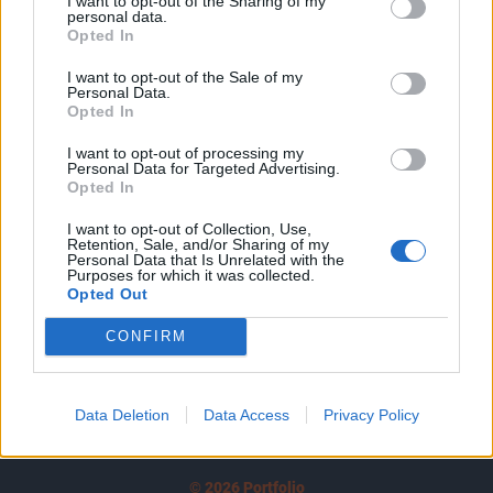
I want to opt-out of the Sharing of my
A keresett cikk a portfolio.hu hírarchívumához
personal data.
tartozik, melynek olvasása előfizetéses
Opted In
regisztrációhoz kötött.
I want to opt-out of the Sale of my
Personal Data.
Az előfizetés a következőket tartalmazza:
Opted In
Portfolio.hu teljes cikkarchívum
Kötéslisták: BÉT elmúlt 2 év napon belüli
I want to opt-out of processing my
Personal Data for Targeted Advertising.
kötéslistái
Opted In
I want to opt-out of Collection, Use,
Előfizetés
Retention, Sale, and/or Sharing of my
Personal Data that Is Unrelated with the
Purposes for which it was collected.
Opted Out
MÁR ELŐFIZETŐNK VAGY?
BEJELENTKEZÉS
CONFIRM
Data Deletion
Data Access
Privacy Policy
© 2026 Portfolio