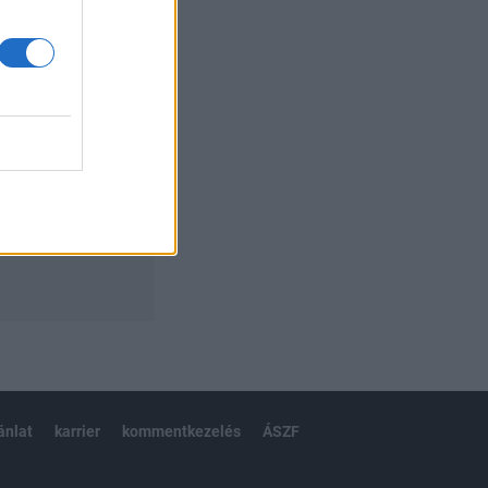
izetéses
ánlat
karrier
kommentkezelés
ÁSZF