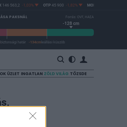
146 563,2
-1,03%
OTP
45 900
-1,82%
MOL
4 640
0,69%
LÁSA PAKSNÁL
Forrás: OVF, HAEA
-128 cm
m
biztonsági határ
-134cm
leállási küszöb
 a leállási küszöb -134 cm.
SOK
ÜZLET
INGATLAN
ZÖLD VILÁG
TŐZSDE
s,
hetnek az