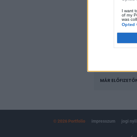
A keresett cikk 
regisztrációhoz k
I want t
of my P
was col
Az előfizetés a k
Opted 
Portfolio.hu
Kötéslisták:
kötéslistái
MÁR ELŐFIZETŐ
© 2026 Portfolio
impresszum
jogi nyi