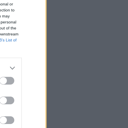
sonal or
ection to
ou may
 personal
out of the
 downstream
latok Európában a
B’s List of
y minél több
edi vezeti az
 idősebb autókat
jelenti az egyik
ján az Európai Unió
be, miközben egyre
...