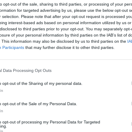
to opt-out of the sale, sharing to third parties, or processing of your per
formation for targeted advertising by us, please use the below opt-out s
r selection. Please note that after your opt-out request is processed y
eing interest-based ads based on personal information utilized by us or
disclosed to third parties prior to your opt-out. You may separately opt-
losure of your personal information by third parties on the IAB’s list of
kedésbiztonsági Tanács (ETSC) szerint jók a tapaszta
. This information may also be disclosed by us to third parties on the
IA
ségkorlátozással kapcsolatban és szorgalmazzák, hog
Participants
that may further disclose it to other third parties.
be. Jöhet az alkoholzár is az autókban, amely nem eng
 Szigorodhatnak a műszaki vizsga követelményei is, az
atra kötelezve.
l Data Processing Opt Outs
ésbiztonsági Tanács (ETSC) szerint továbbra is az ittas vezetés 
o opt-out of the Sharing of my personal data.
 az európai közlekedésbiztonságban. A szervezet becslése alap
In
nek mintegy negyede alkoholfogyasztással hozható összefüggés
apnak azok a balesetek is, amelyek kábítószerek vagy a vezetési
o opt-out of the Sale of my Personal Data.
In
ASÓNK!
to opt-out of processing my Personal Data for Targeted
ing.
In