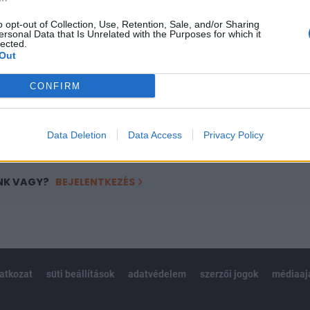
a portfolio.hu hírarchívumához tartozik, melynek olvasása előf
ötött.
o opt-out of Collection, Use, Retention, Sale, and/or Sharing
ersonal Data that Is Unrelated with the Purposes for which it
lected.
övetkezőket tartalmazza:
Out
 teljes cikkarchívum
 BÉT elmúlt 2 év napon belüli
CONFIRM
Előfizetés
Data Deletion
Data Access
Privacy Policy
NK VAGY?
BEJELENTKEZÉS
latkozat
süti beállítások
adatvédelem
szerzői jogok
médiaaj