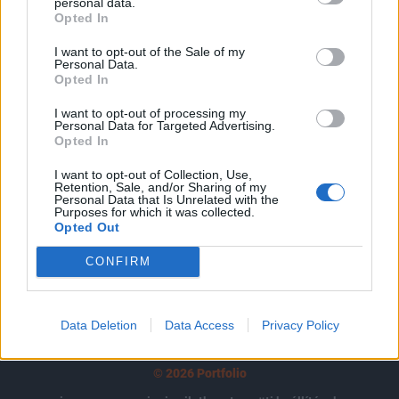
tartozik, melynek olvasása előfizetéses
personal data.
Opted In
regisztrációhoz kötött.
I want to opt-out of the Sale of my
Az előfizetés a következőket tartalmazza:
Personal Data.
Opted In
Portfolio.hu teljes cikkarchívum
Kötéslisták: BÉT elmúlt 2 év napon belüli
I want to opt-out of processing my
kötéslistái
Personal Data for Targeted Advertising.
Opted In
Előfizetés
I want to opt-out of Collection, Use,
Retention, Sale, and/or Sharing of my
Personal Data that Is Unrelated with the
Purposes for which it was collected.
Opted Out
MÁR ELŐFIZETŐNK VAGY?
BEJELENTKEZÉS
CONFIRM
Data Deletion
Data Access
Privacy Policy
© 2026 Portfolio