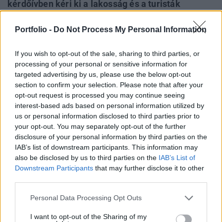
kérdőívben kéri ki a lakosság és a turisták
véleményét. A téma már tavaly ősszel is komoly
indulatokat váltott ki a településen, a jelenlegi
Portfolio -
Do Not Process My Personal Information
felmérés pedig a szezonális, valamint az egész
If you wish to opt-out of the sale, sharing to third parties, or
éves díjfizetés lehetőségét is vizsgálja - írta meg a
processing of your personal or sensitive information for
veol.hu.
targeted advertising by us, please use the below opt-out
section to confirm your selection. Please note that after your
A június végén indított hivatalos felmérés nemcsak az
opt-out request is processed you may continue seeing
általános elégedettséget méri, hanem konkrét területek, így
interest-based ads based on personal information utilized by
a Wesselényi, a káptalanfüredi és a budatavai strand
us or personal information disclosed to third parties prior to
környéke, a Városház tér, a Baross Gábor út, valamint a
your opt-out. You may separately opt-out of the further
disclosure of your personal information by third parties on the
belvárosi és lakóövezeti utcák parkolási helyzetére is
IAB’s list of downstream participants. This information may
rákérdez. A válaszadók külön értékelhetik a főszezoni és a
also be disclosed by us to third parties on the
IAB’s List of
szezonon kívüli időszakot...
Downstream Participants
that may further disclose it to other
third parties.
KEDVES OLVASÓNK!
Personal Data Processing Opt Outs
A keresett cikk a portfolio.hu hírarchívumához
I want to opt-out of the Sharing of my