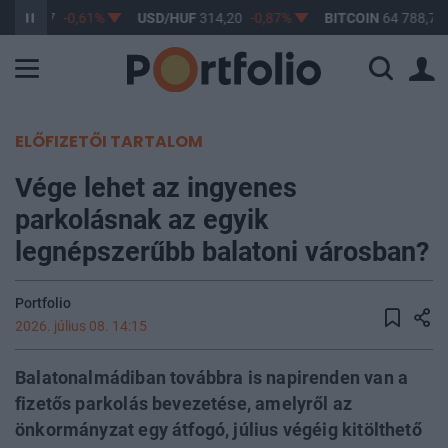
F
363,17
-0,61%
USD/HUF
314,20
-0,87%
BITCOIN
64 788,70
ELŐFIZETŐI TARTALOM
Vége lehet az ingyenes
parkolásnak az egyik
legnépszerűbb balatoni városban?
Portfolio
2026. július 08. 14:15
Balatonalmádiban továbbra is napirenden van a
fizetős parkolás bevezetése, amelyről az
önkormányzat egy átfogó, július végéig kitölthető