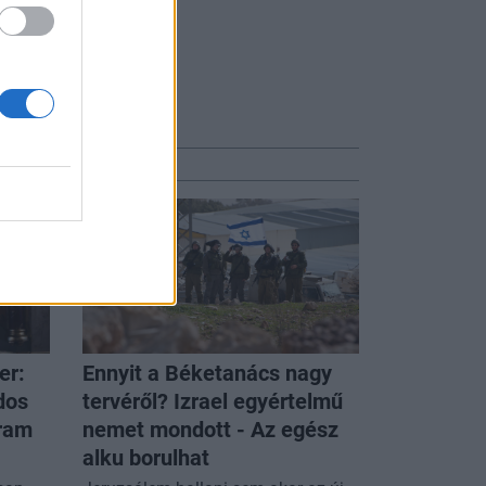
er:
Ennyit a Béketanács nagy
dos
tervéről? Izrael egyértelmű
gram
nemet mondott - Az egész
alku borulhat