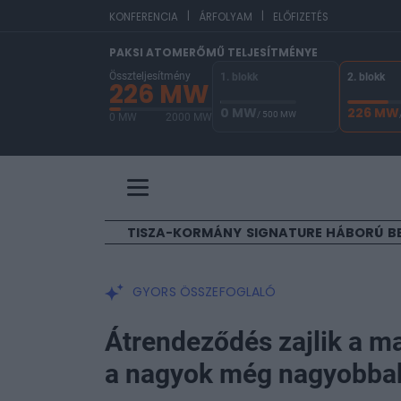
|
|
EUR/
KONFERENCIA
ÁRFOLYAM
ELŐFIZETÉS
PAKSI ATOMERŐMŰ TELJESÍTMÉNYE
Összteljesítmény
1. blokk
2. blokk
226 MW
0 MW
226 MW
/ 500 MW
0 MW
2000 MW
A Paksi Atomerőmű összteljesítménye 226 MW. A
TISZA-KORMÁNY
SIGNATURE
HÁBORÚ
B
GYORS ÖSSZEFOGLALÓ
Átrendeződés zajlik a 
a nagyok még nagyobba