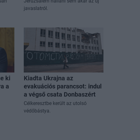
san
Jeruzsálem hallani sem akar az új
javaslatról.
e ki
Kiadta Ukrajna az
a a
evakuációs parancsot: indul
a végső csata Donbaszért
Célkeresztbe került az utolsó
védőbástya.