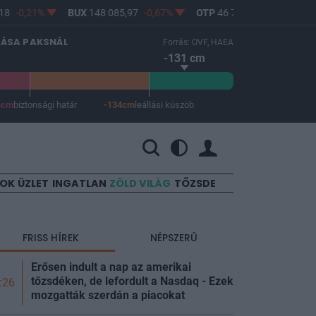
-0,21%
BUX
148 085,97
-0,67%
OTP
46 750
-1,06%
MOL
LÁSA PAKSNÁL
Forrás: OVF, HAEA
-131 cm
4cm
biztonsági határ
-134cm
leállási küszöb
 a leállási küszöb -134 cm.
SOK
ÜZLET
INGATLAN
ZÖLD VILÁG
TŐZSDE
FRISS HÍREK
NÉPSZERŰ
Erősen indult a nap az amerikai
tőzsdéken, de lefordult a Nasdaq - Ezek
:26
mozgatták szerdán a
piacokat