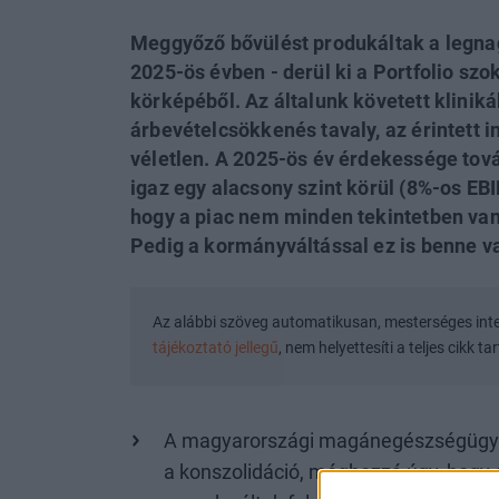
Meggyőző bővülést produkáltak a legna
2025-ös évben - derül ki a Portfolio szo
körképéből. Az általunk követett klinik
árbevételcsökkenés tavaly, az érintett 
véletlen. A 2025-ös év érdekessége tov
igaz egy alacsony szint körül (8%-os EBID
hogy a piac nem minden tekintetben van
Pedig a kormányváltással ez is benne v
Az alábbi szöveg automatikusan, mesterséges intell
tájékoztató jellegű
, nem helyettesíti a teljes cikk t
A magyarországi magánegészségügyi s
a konszolidáció, méghozzá úgy, hogy 