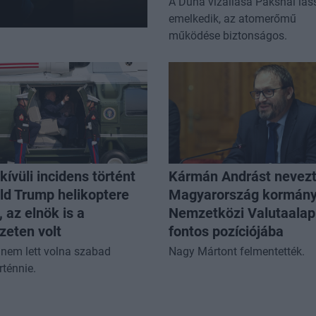
A Duna vízállása Paksnál las
emelkedik, az atomerőmű
működése biztonságos.
ívüli incidens történt
Kármán Andrást nevezt
ld Trump helikoptere
Magyarország kormány
, az elnök is a
Nemzetközi Valutaalap
zeten volt
fontos pozíciójába
nem lett volna szabad
Nagy Mártont felmentették.
ténnie.