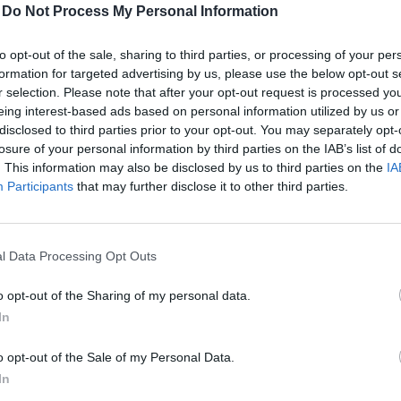
-
Do Not Process My Personal Information
is megőrizte piacvezető pozícióját, előnyét pedig
Ös
to opt-out of the sale, sharing to third parties, or processing of your per
ásával tovább növeli.
formation for targeted advertising by us, please use the below opt-out s
r selection. Please note that after your opt-out request is processed y
dai Egészségközpont 31,2 százalékos árbevétel-
eing interest-based ads based on personal information utilized by us or
lő, és EBITDA szinten is pozitívba fordult.
disclosed to third parties prior to your opt-out. You may separately opt-
losure of your personal information by third parties on the IAB’s list of
ettő eltűnik a felvásárlások miatt, miközben a
. This information may also be disclosed by us to third parties on the
IA
al Center a kilencedik helyről lép fel a
Participants
that may further disclose it to other third parties.
 átlagosan mintegy 13 százalékkal nőtt, és a 2021
l Data Processing Opt Outs
ismét javult, ami stabilizálódásra utal a piacon.
o opt-out of the Sharing of my personal data.
ja az állam szerepe.
In
o opt-out of the Sale of my Personal Data.
In
 EL A TELJES CIKKET