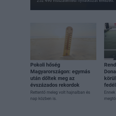
252 496 visszatérítési nyilatkozat érkezett.
Pokoli hőség
Rendk
Magyarországon: egymás
Dona
után dőltek meg az
körül
évszázados rekordok
fedél
Rettentő meleg volt hajnalban és
Ennek 
nap közben is.
megtör