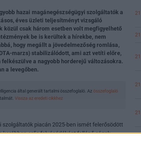
gyobb hazai magánegészségügyi szolgáltatók a
21
kásos, éves üzleti teljesítményt vizsgáló
ák közül csak három esetben volt megfigyelhető
21
intézmények be is kerültek a hírekbe, nem
ábbá, hogy megállt a jövedelmezőség romlása,
TA-marzs) stabilizálódott, ami azt vetíti előre,
21
 felkészülve a nagyobb horderejű változásokra.
an a levegőben.
21
igencia által generált tartalmi összefoglaló. Az
összefoglaló
artalmát.
Vissza az eredeti cikkhez
21
zolgáltatók piacán 2025-ben ismét felerősödött
a korábban erős felvásárlóként fellépő cégek
20