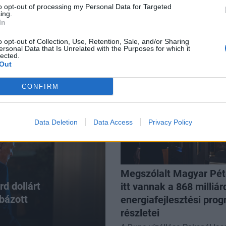
ződés zajlik a magyar magánegészségügyben: a
to opt-out of processing my Personal Data for Targeted
ing.
még nagyobbak lesznek
In
o opt-out of Collection, Use, Retention, Sale, and/or Sharing
ersonal Data that Is Unrelated with the Purposes for which it
lected.
Out
CONFIRM
Data Deletion
Data Access
Privacy Policy
Megszólalt Magyar Pét
d dollárt
itt vannak a 868 milliár
ibázott
energiafejlesztési pro
részletei