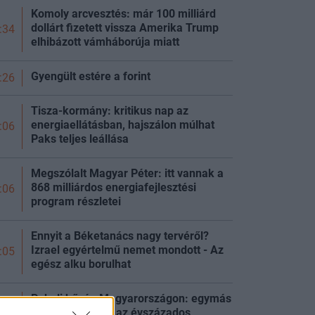
Komoly arcvesztés: már 100 milliárd
dollárt fizetett vissza Amerika Trump
:34
elhibázott vámháborúja miatt
Gyengült estére a
forint
:26
Tisza-kormány: kritikus nap az
energiaellátásban, hajszálon múlhat
:06
Paks teljes
leállása
Megszólalt Magyar Péter: itt vannak a
868 milliárdos energiafejlesztési
:06
program részletei
Ennyit a Béketanács nagy tervéről?
Izrael egyértelmű nemet mondott - Az
:05
egész alku borulhat
Pokoli hőség Magyarországon: egymás
után dőltek meg az évszázados
:51