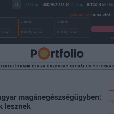
HUF
362,21
0,13%
USD/HUF
313,40
0,1%
BITCOIN
64 466,18
DUNA VÍZÁL
Mit jelent ez?
3. blokk
4. blokk
0 MW
0 MW
/ 500 MW
/ 500 MW
/ 500 MW
-14
 Duna vízállása Paksnál -131 cm. A biztonsági határ -144 cm,
EFEKTETÉS
BANK
DEVIZA
GAZDASÁG
GLOBÁL
UNIÓS FORRÁ
magyar magánegészségügyben:
22
k lesznek