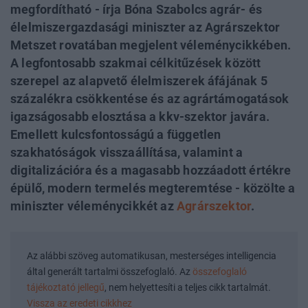
megfordítható - írja Bóna Szabolcs agrár- és
élelmiszergazdasági miniszter az Agrárszektor
Metszet rovatában megjelent véleménycikkében.
A legfontosabb szakmai célkitűzések között
szerepel az alapvető élelmiszerek áfájának 5
százalékra csökkentése és az agrártámogatások
igazságosabb elosztása a kkv-szektor javára.
Emellett kulcsfontosságú a független
szakhatóságok visszaállítása, valamint a
digitalizációra és a magasabb hozzáadott értékre
épülő, modern termelés megteremtése - közölte a
miniszter véleménycikkét az
Agrárszektor
.
Az alábbi szöveg automatikusan, mesterséges intelligencia
által generált tartalmi összefoglaló. Az
összefoglaló
tájékoztató jellegű
, nem helyettesíti a teljes cikk tartalmát.
Vissza az eredeti cikkhez