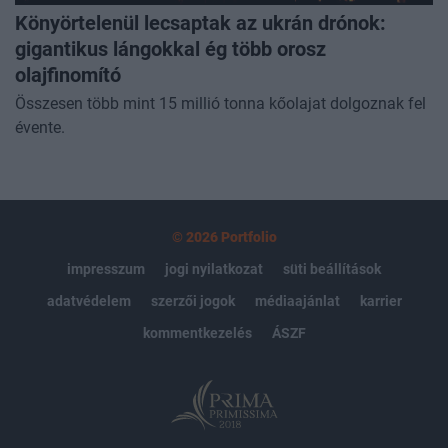
Könyörtelenül lecsaptak az ukrán drónok:
gigantikus lángokkal ég több orosz
olajfinomító
Összesen több mint 15 millió tonna kőolajat dolgoznak fel
évente.
© 2026 Portfolio
impresszum
jogi nyilatkozat
süti beállítások
adatvédelem
szerzői jogok
médiaajánlat
karrier
kommentkezelés
ÁSZF