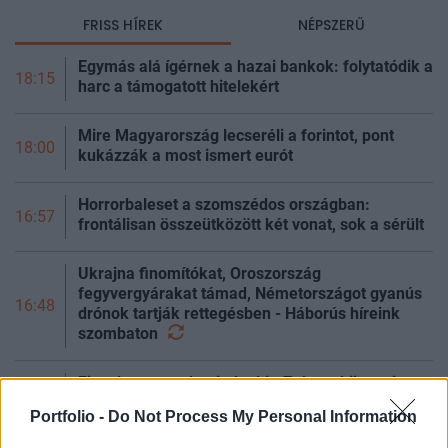
FRISS HÍREK
NÉPSZERŰ
Egymás alá ígérnek a hazai bankok: folytatódik a
18:15
harc a támogatott hitelekért
Mire Magyarország lecseréli a forintot, pont
18:00
kukázzák a most ismert eurót
Horrorbaleset a szomszédos országban:
16:57
frontálisan összeütközött két vonat, sok a sérült
Ukrajna finomítókat, Oroszország
fegyvergyárakat támad, Németországot gyanús
16:48
drónok tartják rettegésben - Háborús híreink
szombaton
Figyelmeztetnek mindenkit: Zelenszkij szerint
úgy vadásszák a civileket az oroszok, mintha
16:48
Portfolio -
Do Not Process My Personal Information
csak szafari lenne