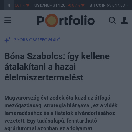
17
-0,61%
USD/HUF
314,20
-0,87%
BITCOIN
65 047,63
0,25%
GYORS ÖSSZEFOGLALÓ
Bóna Szabolcs: így kellene
átalakítani a hazai
élelmiszertermelést
Magyarország évtizedek óta küzd az átfogó
mezőgazdasági stratégia hiányával, ez a vidék
lemaradásához és a fiatalok elvándorlásához
vezetett. Egy tudásalapú, fenntartható
agráriummal azonban ez a folyamat