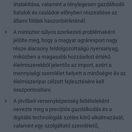
átalakítása, valamint a ténylegesen gazdálkodó
fiatalok és családok előnyben részesítése az
állami földek haszonbérleténél.
A miniszter súlyos szerkezeti problémaként
jelölte meg, hogy a magyar agrárexport nagy
része alacsony feldolgozottságú nyersanyag,
miközben a magasabb hozzáadott értékű
élelmiszerekből jelentős az import, ezért a
mennyiségi szemlélet helyett a minőségre és az
élelmiszeripar célzott fejlesztésére kell
összpontosítani.
A jövőbeli versenyképesség feltételeként
nevezte meg a precíziós gazdálkodás és a
digitális technológiák széles körű alkalmazását,
valamint egy szolgáltató szemléletű,