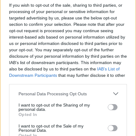
If you wish to opt-out of the sale, sharing to third parties, or
Tisza-kormány: döntött a Tisza-frakció, a
processing of your personal or sensitive information for
Legfelsőbb Bíróság volt elnöke lesz az új
16:27
targeted advertising by us, please use the below opt-out
államfő
section to confirm your selection. Please note that after your
opt-out request is processed you may continue seeing
Jogtudós, MDF-közeli politikus, strasbourgi bíró,
interest-based ads based on personal information utilized by
majd eltávolított csúcsbírósági vezető – Kicsoda
16:27
us or personal information disclosed to third parties prior to
Baka András, Magyarország következő
your opt-out. You may separately opt-out of the further
államfője?
disclosure of your personal information by third parties on the
IAB’s list of downstream participants. This information may
Összes friss hír
also be disclosed by us to third parties on the
IAB’s List of
Downstream Participants
that may further disclose it to other
CÍMLAPRÓL AJÁNLJUK
third parties.
Personal Data Processing Opt Outs
I want to opt-out of the Sharing of my
personal data.
Opted In
Horrorbaleset a szomszédos országban:
frontálisan összeütközött két vonat, sok
I want to opt-out of the Sale of my
Personal Data.
a sérült
Opted In