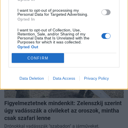
Egy tehervonat és egy személyvonat rohant
I want to opt-out of processing my
egymásba.
Personal Data for Targeted Advertising.
Opted In
I want to opt-out of Collection, Use,
Retention, Sale, and/or Sharing of my
Personal Data that Is Unrelated with the
Purposes for which it was collected.
Opted Out
CONFIRM
Data Deletion
Data Access
Privacy Policy
Figyelmeztetnek mindenkit: Zelenszkij szerint
úgy vadásszák a civileket az oroszok, mintha
csak szafari lenne
Drónokkal vadásszák "szabadon" a járműveket.