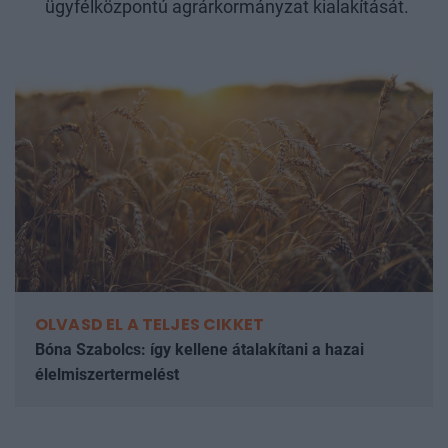
ügyfélközpontú agrárkormányzat kialakítását.
OLVASD EL A TELJES CIKKET
Bóna Szabolcs: így kellene átalakítani a hazai
élelmiszertermelést