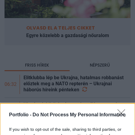
OLVASD EL A TELJES CIKKET
Egyre közelebb a gazdasági nőuralom
FRISS HÍREK
NÉPSZERŰ
Elitklubba lép be Ukrajna, hatalmas robbanást
előztek meg a NATO repterén – Ukrajnai
06:32
háborús híreink
pénteken
Ukrajna lekörözheti az egész világot egyetlen
06:32
fegyverrel, már csak idő kérése mikor jön
Portfolio -
Do Not Process My Personal Information
Fej vagy írás a Fed szeptemberi döntése —
06:30
If you wish to opt-out of the sale, sharing to third parties, or
pénteken jön az első a négy kritikus jelből