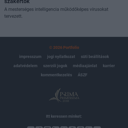
szakértők
A mesterséges intelligencia működőképes vírusokat
tervezett.
© 2026 Portfolio
impresszum
jogi nyilatkozat
süti beállítások
adatvédelem
szerzői jogok
médiaajánlat
karrier
kommentkezelés
ÁSZF
Itt keressen minket: