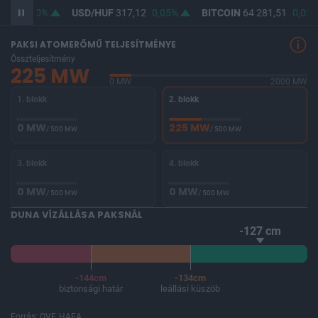
,42
0%
USD/HUF
317,12
0,05%
BITCOIN
64 281,51
0,03%
PAKSI ATOMERŐMŰ TELJESÍTMÉNYE
Összteljesítmény
225 MW
0 MW
2000 MW
1. blokk
2. blokk
0 MW
225 MW
/ 500 MW
/ 500 MW
3. blokk
4. blokk
0 MW
0 MW
/ 500 MW
/ 500 MW
DUNA VÍZÁLLÁSA PAKSNÁL
-127 cm
-144cm
-134cm
biztonsági határ
leállási küszöb
Forrás: OVF, HAEA