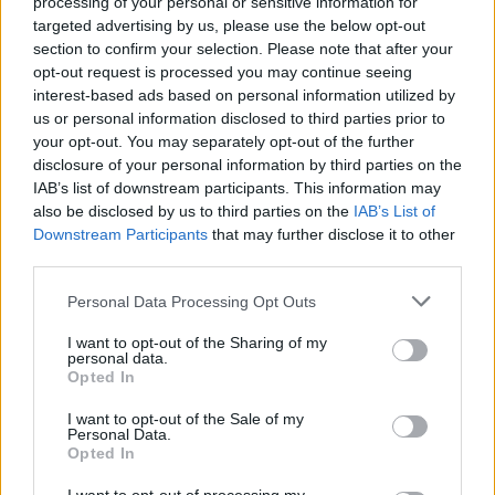
processing of your personal or sensitive information for
targeted advertising by us, please use the below opt-out
Tisza-kormány: vége az önkéntes
section to confirm your selection. Please note that after your
06:10
fogyasztáscsökkentésnek
opt-out request is processed you may continue seeing
interest-based ads based on personal information utilized by
Hatalmas meglepetést okozott a Mol – 2022 óta
us or personal information disclosed to third parties prior to
01:05
nem láttunk ilyet
your opt-out. You may separately opt-out of the further
disclosure of your personal information by third parties on the
IAB’s list of downstream participants. This information may
Elbizonytalanodtak a befektetők, nyomás alá
22:06
also be disclosed by us to third parties on the
IAB’s List of
kerültek a
tőzsdék
Downstream Participants
that may further disclose it to other
third parties.
Két napja lángol az oroszok legnagyobb
finomítója, készül a végső csata az ukrán
Personal Data Processing Opt Outs
21:51
erődvárosért - Híreink az orosz-ukrán háborúból
csütörtökön
I want to opt-out of the Sharing of my
personal data.
Összes friss hír
Opted In
I want to opt-out of the Sale of my
CÍMLAPRÓL AJÁNLJUK
Personal Data.
Opted In