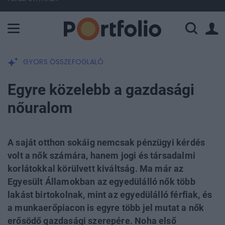
A Paksi Atomerőmű összteljesítménye 225 MW. A Duna vízállá
GYORS ÖSSZEFOGLALÓ
Egyre közelebb a gazdasági
nőuralom
A saját otthon sokáig nemcsak pénzügyi kérdés
volt a nők számára, hanem jogi és társadalmi
korlátokkal körülvett kiváltság. Ma már az
Egyesült Államokban az egyedülálló nők több
lakást birtokolnak, mint az egyedülálló férfiak, és
a munkaerőpiacon is egyre több jel mutat a nők
erősödő gazdasági szerepére. Noha első