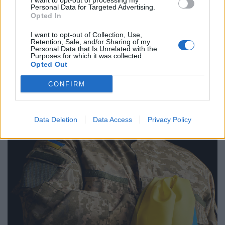
I want to opt-out of processing my
Personal Data for Targeted Advertising.
Opted In
I want to opt-out of Collection, Use,
Retention, Sale, and/or Sharing of my
Personal Data that Is Unrelated with the
Purposes for which it was collected.
Hatalmas meglepetést okozott a Mol –
Opted Out
2022 óta nem láttunk ilyet
CONFIRM
Brutális számokat villantott az olajcég.
Data Deletion
Data Access
Privacy Policy