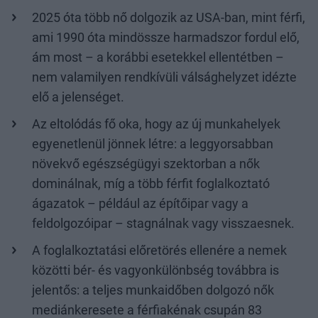
2025 óta több nő dolgozik az USA-ban, mint férfi,
ami 1990 óta mindössze harmadszor fordul elő,
ám most – a korábbi esetekkel ellentétben –
nem valamilyen rendkívüli válsághelyzet idézte
elő a jelenséget.
Az eltolódás fő oka, hogy az új munkahelyek
egyenetlenül jönnek létre: a leggyorsabban
növekvő egészségügyi szektorban a nők
dominálnak, míg a több férfit foglalkoztató
ágazatok – például az építőipar vagy a
feldolgozóipar – stagnálnak vagy visszaesnek.
A foglalkoztatási előretörés ellenére a nemek
közötti bér- és vagyonkülönbség továbbra is
jelentős: a teljes munkaidőben dolgozó nők
mediánkeresete a férfiakénak csupán 83