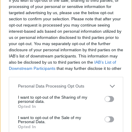
If you wish to opt-out of the sale, sharing to third parties, or
fekete, három vörös csillaggal. Quite interesting that in
processing of your personal or sensitive information for
Russia the Syrian embassy is raising the new flag of Syria.
targeted advertising by us, please use the below opt-out
This swift and seamless change of embassy hands in
section to confirm your selection. Please note that after your
opt-out request is processed you may continue seeing
Moscow is a bit surprising. No change of personnel even.
interest-based ads based on personal information utilized by
HTS reached out to Russia and said...
us or personal information disclosed to third parties prior to
your opt-out. You may separately opt-out of the further
disclosure of your personal information by third parties on the
KEDVES OLVASÓNK!
IAB’s list of downstream participants. This information may
also be disclosed by us to third parties on the
IAB’s List of
A keresett cikk a portfolio.hu hírarchívumához
Downstream Participants
that may further disclose it to other
tartozik, melynek olvasása előfizetéses
third parties.
regisztrációhoz kötött.
Personal Data Processing Opt Outs
Az előfizetés a következőket tartalmazza:
Portfolio.hu teljes cikkarchívum
I want to opt-out of the Sharing of my
personal data.
Kötéslisták: BÉT elmúlt 2 év napon belüli
Opted In
kötéslistái
I want to opt-out of the Sale of my
Personal Data.
Előfizetés
Opted In