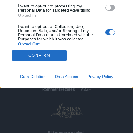
I want to opt-out of processing my
Personal Data for Targeted Advertising.
MÁR ELŐFIZETŐNK VAGY?
BEJELENTKEZÉS
Opted In
I want to opt-out of Collection, Use,
Retention, Sale, and/or Sharing of my
Personal Data that Is Unrelated with the
Purposes for which it was collected.
Opted Out
CONFIRM
© 2026 Portfolio
impresszum
jogi nyilatkozat
süti beállítások
Data Deletion
Data Access
Privacy Policy
adatvédelem
szerzői jogok
médiaajánlat
karrier
kommentkezelés
ÁSZF
Itt keressen minket: