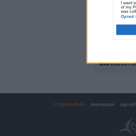
I want t
Az előfizetés a k
of my P
Portfolio.hu
was col
Opted 
Kötéslisták:
kötéslistái
MÁR ELŐFIZETŐ
© 2026 Portfolio
impresszum
jogi nyi