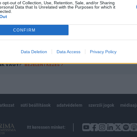
o opt-out of Collection, Use, Retention, Sale, and/or Sharing
övetkezőket tartalmazza:
ersonal Data that Is Unrelated with the Purposes for which it
 teljes cikkarchívum
lected.
Out
 BÉT elmúlt 2 év napon belüli
CONFIRM
Előfizetés
Data Deletion
Data Access
Privacy Policy
NK VAGY?
BEJELENTKEZÉS
latkozat
süti beállítások
adatvédelem
szerzői jogok
médiaaj
Itt keressen minket: