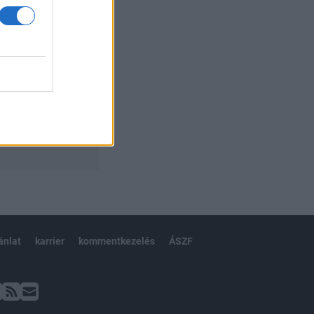
ánlat
karrier
kommentkezelés
ÁSZF