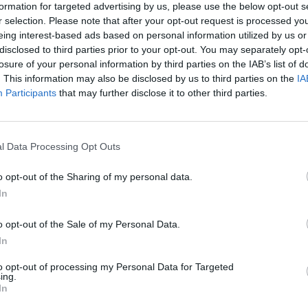
formation for targeted advertising by us, please use the below opt-out s
r selection. Please note that after your opt-out request is processed y
eing interest-based ads based on personal information utilized by us or
disclosed to third parties prior to your opt-out. You may separately opt-
43
losure of your personal information by third parties on the IAB’s list of
. This information may also be disclosed by us to third parties on the
IA
 katonai vezérkar azt, hogy csapataik be vannak kerít
Participants
that may further disclose it to other third parties.
ől szóló információkat – melyeket Donald Trump ameri
z hamisítványnak nevezték.
l Data Processing Opt Outs
artózkodó ukrán egységek bekerítéséről szóló hírek hamisak és a
ipuláció és Ukrajnára való, partnereken keresztüli nyomásgyakorlá
o opt-out of the Sharing of my personal data.
 katonai vezérkar. Azt írják: az ukrán katonák nincsenek bekerí
In
 és tartják az arcvonalat...
o opt-out of the Sale of my Personal Data.
In
ASÓNK!
to opt-out of processing my Personal Data for Targeted
a portfolio.hu hírarchívumához tartozik, melynek olvasása előf
ing.
In
ötött.