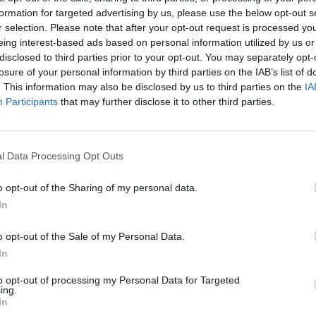
szinte kivétel nélkül mindenki az északiak atomprogra
formation for targeted advertising by us, please use the below opt-out s
r selection. Please note that after your opt-out request is processed y
sokat tett azért az elmúlt évtizedekben, hogy rá irány
eing interest-based ads based on personal information utilized by us or
lem, azonban az elmúlt hetekben ez a két szó egésze
disclosed to third parties prior to your opt-out. You may separately opt-
zigettel kapcsolatban. Október végén az Egyesült Állam
losure of your personal information by third parties on the IAB’s list of
t abban, hogy hamarosan Szöul felügyelete alatt szo
. This information may also be disclosed by us to third parties on the
IA
Participants
that may further disclose it to other third parties.
tású tengeralattjárók. A lépés közel sem váratlan, a
 hatásai lehetnek, melyek a teljes indo-csendes-óceá
l Data Processing Opt Outs
s figyelem Október végén tartották az Ázsiai és Csendes-óceáni
o opt-out of the Sharing of my personal data.
a-Pacific Economic Cooperation – APEC) csúcstalálkozóját Dél
In
m az ezt megelőző napokban a multilaterális találkozókat közis
űlölő) Donald Trump amerikai elnök is az országba érkezett...
o opt-out of the Sale of my Personal Data.
In
ASÓNK!
to opt-out of processing my Personal Data for Targeted
ing.
a portfolio.hu hírarchívumához tartozik, melynek olvasása előf
In
ötött.