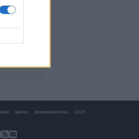
ánlat
karrier
kommentkezelés
ÁSZF