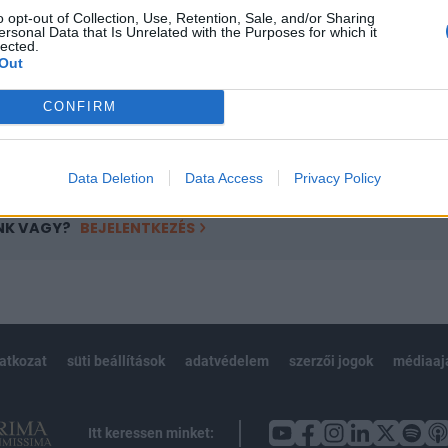
o opt-out of Collection, Use, Retention, Sale, and/or Sharing
övetkezőket tartalmazza:
ersonal Data that Is Unrelated with the Purposes for which it
lected.
 teljes cikkarchívum
Out
 BÉT elmúlt 2 év napon belüli
CONFIRM
Előfizetés
Data Deletion
Data Access
Privacy Policy
NK VAGY?
BEJELENTKEZÉS
latkozat
süti beállítások
adatvédelem
szerzői jogok
médiaaj
Itt keressen minket: