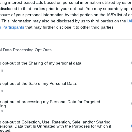
eing interest-based ads based on personal information utilized by us or
első felének fejleményei alapján azt emeli ki, hogy az
disclosed to third parties prior to your opt-out. You may separately opt-
dszere hatékonyan működik, mivel továbbra is ösztön
losure of your personal information by third parties on the IAB’s list of
nergiaszektorban és az iparban, miközben bevételeket 
. This information may also be disclosed by us to third parties on the
IA
Participants
that may further disclose it to other third parties.
ő beruházásokhoz.
026Szeptember 8-án jön az év egyik legjelentősebb üzleti fennt
folio Sustainable World 2026. A szektorsemleges konferencia a 
l Data Processing Opt Outs
tásokkal, a legégetőbb beavatkozási gyakorlatokkal foglalkozik,
ards díjátadónak is. Részletek a linken.Információ és jelentkez
o opt-out of the Sharing of my personal data.
In
ASÓNK!
o opt-out of the Sale of my Personal Data.
In
a portfolio.hu hírarchívumához tartozik, melynek olvasása előf
ötött.
to opt-out of processing my Personal Data for Targeted
ing.
övetkezőket tartalmazza:
In
 teljes cikkarchívum
o opt-out of Collection, Use, Retention, Sale, and/or Sharing
 BÉT elmúlt 2 év napon belüli
ersonal Data that Is Unrelated with the Purposes for which it
lected.