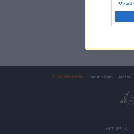
kötéslistái
Opted 
MÁR ELŐFIZETŐ
© 2026 Portfolio
impresszum
jogi nyi
Partnereink