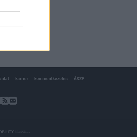
ánlat
karrier
kommentkezelés
ÁSZF