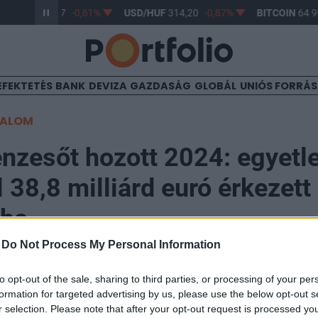
R/HUF
363,17
-0,61%
USD/HUF
314,20
-0,87%
BITCOIN
64 99
EFEKTETÉS
BANK
DEVIZA
GAZDASÁG
GLOBÁL
UNIÓS FORRÁ
TALOM
énzesőt hozott 2024: egyetl
l 38,8 milliárd euró érkezett
ába
-
Do Not Process My Personal Information
:20
to opt-out of the sale, sharing to third parties, or processing of your per
formation for targeted advertising by us, please use the below opt-out s
r selection. Please note that after your opt-out request is processed y
tság elfogadta a 2025-ös szén-dioxid piaci jelentését,