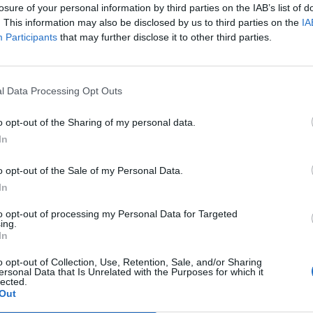
losure of your personal information by third parties on the IAB’s list of
lószínűtlenebb az FCAS-projekt megvalósulása - tudósít
. This information may also be disclosed by us to third parties on the
IA
Participants
that may further disclose it to other third parties.
 spanyol védelmi miniszterek múlt heti találkozója nem hozott á
gépfejlesztési programjában – közölték az ügyet ismerő forrás
CAS-projekt egy új, ötödik generációs harci repülőgép kifejleszt
l Data Processing Opt Outs
el a francia Rafale, valamint a német...
o opt-out of the Sharing of my personal data.
ASÓNK!
In
a portfolio.hu hírarchívumához tartozik, melynek olvasása előf
o opt-out of the Sale of my Personal Data.
ötött.
In
övetkezőket tartalmazza:
to opt-out of processing my Personal Data for Targeted
ing.
 teljes cikkarchívum
In
 BÉT elmúlt 2 év napon belüli
o opt-out of Collection, Use, Retention, Sale, and/or Sharing
ersonal Data that Is Unrelated with the Purposes for which it
lected.
Out
Előfizetés