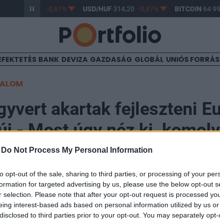
R/HUF
363,17
-0,61%
USD/HUF
314,20
-0,87%
BITCOIN
64 994
EFEKTETÉS
BANK
DEVIZA
GAZDASÁG
GLOBÁL
UNIÓS FORRÁ
TALOM
yvert akartak fejleszteni E
i - Most úgy néz ki, komol
FCAS-projektből
-
Do Not Process My Personal Information
to opt-out of the sale, sharing to third parties, or processing of your per
formation for targeted advertising by us, please use the below opt-out s
:30
r selection. Please note that after your opt-out request is processed y
eing interest-based ads based on personal information utilized by us or
disclosed to third parties prior to your opt-out. You may separately opt-
cia–német–spanyol közös vadászgépfejlesztési progra